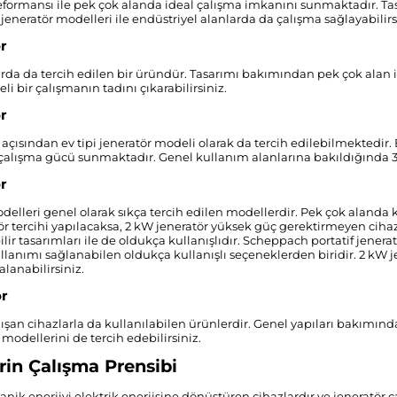
eformansı ile pek çok alanda ideal çalışma imkanını sunmaktadır. T
jeneratör modelleri ile endüstriyel alanlarda da çalışma sağlayabilirs
r
arda da tercih edilen bir üründür. Tasarımı bakımından pek çok alan 
eli bir çalışmanın tadını çıkarabilirsiniz.
r
 açısından ev tipi jeneratör modeli olarak da tercih edilebilmektedir.
çalışma gücü sunmaktadır. Genel kullanım alanlarına bakıldığında 3
r
delleri genel olarak sıkça tercih edilen modellerdir. Pek çok alanda 
ör tercihi yapılacaksa, 2 kW jeneratör yüksek güç gerektirmeyen cih
ilir tasarımları ile de oldukça kullanışlıdır. Scheppach portatif jener
llanımı sağlanabilen oldukça kullanışlı seçeneklerden biridir. 2 kW je
lanabilirsiniz.
ör
lışan cihazlarla da kullanılabilen ürünlerdir. Genel yapıları bakımınd
 modellerini de tercih edebilirsiniz.
rin Çalışma Prensibi
anik enerjiyi elektrik enerjisine dönüştüren cihazlardır ve jeneratör