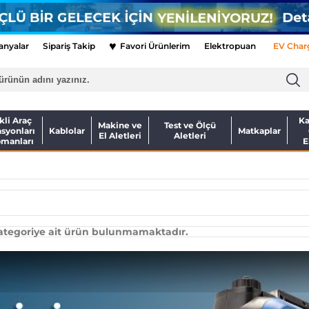
♥
nyalar
Sipariş Takip
Favori Ürünlerim
Elektropuan
EV Char
kli Araç
Ka
Makine ve
Test ve Ölçü
asyonları
Kablolar
Matkaplar
El Aletleri
Aletleri
pmanları
E
kategoriye ait ürün bulunmamaktadır.