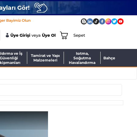
ger Bayimiz Olun
Üye Girişi
veya
Üye Ol
Sepet
ldırma ve İş
Isıtma,
Tamirat ve Yapı
Güvenliği
Soğutma
Bahçe
Malzemeleri
kipmanları
Havalandırma