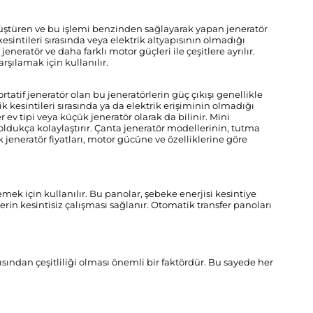
nüştüren ve bu işlemi benzinden sağlayarak yapan jeneratör
kesintileri sırasında veya elektrik altyapısının olmadığı
eneratör ve daha farklı motor güçleri ile çeşitlere ayrılır.
arşılamak için kullanılır.
rtatif jeneratör olan bu jeneratörlerin güç çıkışı genellikle
ik kesintileri sırasında ya da elektrik erişiminin olmadığı
 ev tipi veya küçük jeneratör olarak da bilinir. Mini
i oldukça kolaylaştırır. Çanta jeneratör modellerinin, tutma
ük jeneratör fiyatları, motor gücüne ve özelliklerine göre
ek için kullanılır. Bu panolar, şebeke enerjisi kesintiye
rin kesintisiz çalışması sağlanır. Otomatik transfer panoları
ısından çeşitliliği olması önemli bir faktördür. Bu sayede her