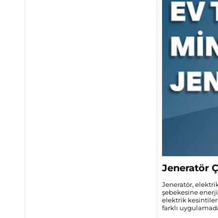
Jeneratör Ç
Jeneratör, elektri
şebekesine enerji
elektrik kesintile
farklı uygulamada t