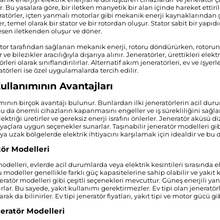
. Bu yasalara göre, bir iletken manyetik bir alan içinde hareket ettiril
eratörler, içten yanmalı motorlar gibi mekanik enerji kaynaklarından g
er, temel olarak bir stator ve bir rotordan oluşur. Stator sabit bir yapıd
sen iletkenden oluşur ve döner.
or tarafından sağlanan mekanik enerji, rotoru döndürürken, rotorun iç
r ve bilezikler aracılığıyla dışarıya alınır. Jeneratörler, ürettikleri el
rleri olarak sınıflandırılırlar. Alternatif akım jeneratörleri, ev ve işye
törleri ise özel uygulamalarda tercih edilir.
ullanımının Avantajları
mının birçok avantajı bulunur. Bunlardan ilki jeneratörlerin acil durum
u da önemli cihazların kapanmasını engeller ve iş sürekliliğini sağlar.
ktriği üretirler ve gereksiz enerji israfını önlerler. Jeneratör aküsü dizel
tiyaçlara uygun seçenekler sunarlar. Taşınabilir jeneratör modelleri gi
ya uzak bölgelerde elektrik ihtiyacını karşılamak için idealdir ve bu d
tör Modelleri
modelleri, evlerde acil durumlarda veya elektrik kesintileri sırasında 
u modeller genellikle farklı güç kapasitelerine sahip olabilir ve yakıt 
eratör modelleri gibi çeşitli seçenekleri mevcuttur. Güneş enerjili yan
rlar. Bu sayede, yakıt kullanımı gerektirmezler. Ev tipi olan jeneratörl
arak da bilinirler. Ev tipi jeneratör fiyatları, yakıt tipi ve motor gücü gi
neratör Modelleri