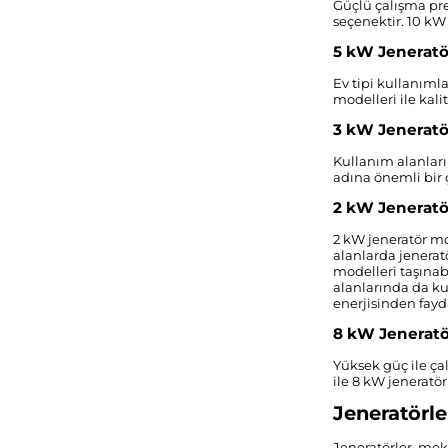
Güçlü çalışma pr
seçenektir. 10 kW 
5 kW Jeneratö
Ev tipi kullanıml
modelleri ile kalit
3 kW Jeneratö
Kullanım alanları
adına önemli bir 
2 kW Jeneratö
2 kW jeneratör mo
alanlarda jenerat
modelleri taşınab
alanlarında da ku
enerjisinden fayda
8 kW Jenerat
Yüksek güç ile ça
ile 8 kW jeneratör
Jeneratörle
Jeneratörler, mek