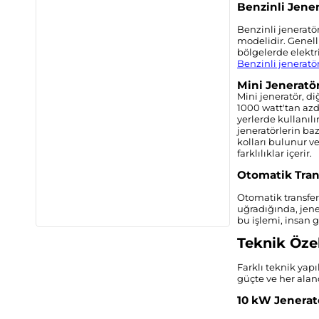
Benzinli Jener
Benzinli jeneratö
modelidir. Genelli
bölgelerde elektri
Benzinli jeneratör
Mini Jeneratö
Mini jeneratör, di
1000 watt'tan azdı
yerlerde kullanılı
jeneratörlerin baz
kolları bulunur ve
farklılıklar içerir.
Otomatik Tran
Otomatik transfer
uğradığında, jene
bu işlemi, insan
Teknik Özel
Farklı teknik yapı
güçte ve her alan
10 kW Jenerat