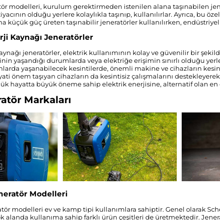
atör modelleri, kurulum gerektirmeden istenilen alana taşınabilen jen
htiyacının olduğu yerlere kolaylıkla taşınıp, kullanılırlar. Ayrıca, bu öz
a küçük güç üreten taşınabilir jeneratörler kullanılırken, endüstriyel
rji Kaynağı Jeneratörler
kaynağı jeneratörler, elektrik kullanımının kolay ve güvenilir bir şeki
erinin yaşandığı durumlarda veya elektriğe erişimin sınırlı olduğu yerl
nlarda yaşanabilecek kesintilerde, önemli makine ve cihazların kesinti
ti önem taşıyan cihazların da kesintisiz çalışmalarını destekleyer
lük hayatta büyük öneme sahip elektrik enerjisine, alternatif olan en 
ratör Markaları
eratör Modelleri
ör modelleri ev ve kamp tipi kullanımlara sahiptir. Genel olarak Sc
k alanda kullanıma sahip farklı ürün çeşitleri de üretmektedir. Jener