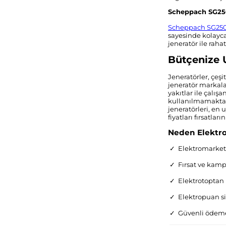
Scheppach SG2500
Scheppach SG2500
sayesinde kolayca
jeneratör ile rahat
Bütçenize 
Jeneratörler, çeşi
jeneratör markalar
yakıtlar ile çalış
kullanılmamaktadı
jeneratörleri, en
fiyatları fırsatla
Neden Elektr
✓ Elektromarketi
✓
Fırsat ve kamp
✓
Elektrotoptan h
✓
Elektropuan sis
✓
Güvenli ödeme v