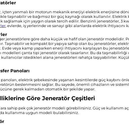
atörler
r, içten yanmalı bir motorun mekanik enerjiyi elektrik enerjisine dö
kle taşınabilir ve bağımsız bir güç kaynağı olarak kullanılır. Elektrik 
k sağlamak için yaygın olarak tercih edilir. Benzinli jeneratörler, 3 kw j
ler
, evlerde, iş yerlerinde ve sanayi gibi alanlarda elektrik ihtiyacını k
rler
ğer jeneratörlere göre daha küçük ve hafif olan jeneratör modelidir. Po
r. Taşınabilir ve kompakt bir yapıya sahip olan bu jeneratörler, elektr
r. Evde veya kamp yaparken enerji ihtiyacını karşılayan bu jeneratörler
ı modelleri çanta tipi jeneratör olarak tasarlanır. Bu da taşınabilirliğ
 kullanıcılar istedikleri alana jeneratörleri rahatça taşıyabilirler. Küç
sfer Panoları
 panoları, elektrik şebekesinde yaşanan kesintilerde güç kaybını önlem
ratörün beslenmesini sağlar. Bu sayede, önemli cihazların ve sistemle
 gücüne gerek kalmadan otomatik bir şekilde yapar.
liklerine Göre Jeneratör Çeşitleri
lara sahip pek çok jeneratör modeli görebilirsiniz. Güç ve kullanım aç
da kullanıma uygun modeli bulabilirsiniz.
ör