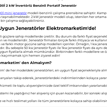
İ 2 kW İnvertörlü Benzinli Portatif Jeneratör
İ mini jeneratör
modeli benzinli çalışma prensibine sahiptir. Kamp ti
 taşınabilmektedir. 2 kW jeneratör modeli olup, istenilen her orta
 bir çalışma sağlayabilirsiniz.
Uygun Jeneratörler Elektromarketim'de!
tli güçlere sahip modellerde üretilir. Bu durum da farklı fiyat seçenekle
ı ve modelleridir. Jeneratör firmaları birçok farklı ihtiyaca ve kullanım
an ve farklı motor gücüne sahip modelleri içerirler. Örneğin, 1 kw jener
r. Bu sebeple 50 kw jeneratör fiyatı ile 1kw jeneratör fiyatı da aynı
 uygun fiyatlarla almak mümkündür. Birbirinden farklı modellere ve öze
rını kaçırmamak için hemen ziyaret edin!
omarketim' den Almalıyım?
m’ de her modeldeki jeneratörleri, en uygun fiyat seçenekleriyle 
anyaları takip ederek, jeneratörlerdeki indirimlerinden kolayca yararl
izmeti ile toplu alışverişlerinizde özel teklif imkanından yararlanabil
temi ile yaptığınız her alışveriş için puan kazanabilir, bir sonraki alı
e hızlı teslimat yolları ile tüm jeneratörlere kolayca sahip olabilirsin