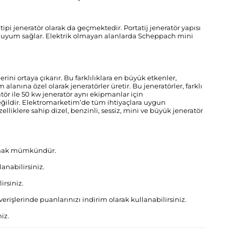
pi jeneratör olarak da geçmektedir. Portatij jeneratör yapısı
ma uyum sağlar. Elektrik olmayan alanlarda Scheppach mini
rini ortaya çıkarır. Bu farklılıklara en büyük etkenler,
 alanına özel olarak jeneratörler üretir. Bu jeneratörler, farklı
atör ile 50 kw jeneratör aynı ekipmanlar için
 değildir. Elektromarketim’de tüm ihtiyaçlara uygun
lliklere sahip dizel, benzinli, sessiz, mini ve büyük jeneratör
almak mümkündür.
anabilirsiniz.
irsiniz.
şverişlerinde puanlarınızı indirim olarak kullanabilirsiniz.
iz.