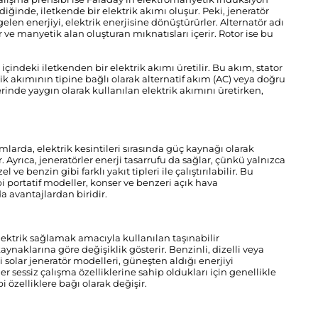
diğinde, iletkende bir elektrik akımı oluşur. Peki, jeneratör
elen enerjiyi, elektrik enerjisine dönüştürürler. Alternatör adı
ır ve manyetik alan oluşturan mıknatısları içerir. Rotor ise bu
indeki iletkenden bir elektrik akımı üretilir. Bu akım, stator
ektrik akımının tipine bağlı olarak alternatif akım (AC) veya doğru
rlerinde yaygın olarak kullanılan elektrik akımını üretirken,
larda, elektrik kesintileri sırasında güç kaynağı olarak
 Ayrıca, jeneratörler enerji tasarrufu da sağlar, çünkü yalnızca
 ve benzin gibi farklı yakıt tipleri ile çalıştırılabilir. Bu
bi portatif modeller, konser ve benzeri açık hava
a avantajlardan biridir.
elektrik sağlamak amacıyla kullanılan taşınabilir
kaynaklarına göre değişiklik gösterir. Benzinli, dizelli veya
i solar jeneratör modelleri, güneşten aldığı enerjiyi
er sessiz çalışma özelliklerine sahip oldukları için genellikle
bi özelliklere bağı olarak değişir.