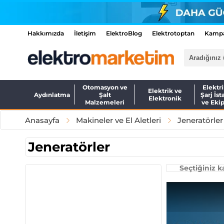
Hakkımızda
İletişim
ElektroBlog
Elektrotoptan
Kampa
Otomasyon ve
Elektri
Elektrik ve
Aydınlatma
Şalt
Şarj İst
Elektronik
Malzemeleri
ve Eki
Anasayfa
Makineler ve El Aletleri
Jeneratörler
Jeneratörler
Seçtiğiniz 