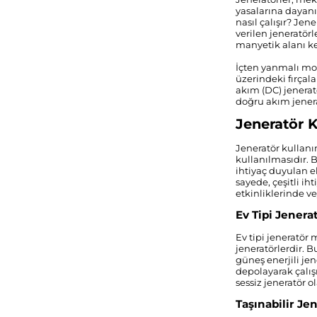
yasalarına dayanır
nasıl çalışır? Jen
verilen jeneratörl
manyetik alanı ke
İçten yanmalı mot
üzerindeki fırçala
akım (DC) jeneratö
doğru akım jenera
Jeneratör K
Jeneratör kullanı
kullanılmasıdır. B
ihtiyaç duyulan ele
sayede, çeşitli ih
etkinliklerinde ve
Ev Tipi Jenera
Ev tipi jeneratör 
jeneratörlerdir. B
güneş enerjili jen
depolayarak çalışı
sessiz jeneratör ol
Taşınabilir Je