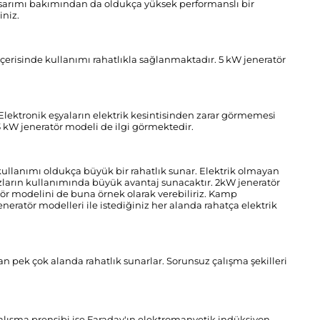
asarımı bakımından da oldukça yüksek performanslı bir
iniz.
içerisinde kullanımı rahatlıkla sağlanmaktadır. 5 kW jeneratör
 Elektronik eşyaların elektrik kesintisinden zarar görmemesi
 kW jeneratör modeli de ilgi görmektedir.
kullanımı oldukça büyük bir rahatlık sunar. Elektrik olmayan
azların kullanımında büyük avantaj sunacaktır. 2kW jeneratör
atör modelini de buna örnek olarak verebiliriz. Kamp
neratör modelleri ile istediğiniz her alanda rahatça elektrik
an pek çok alanda rahatlık sunarlar. Sorunsuz çalışma şekilleri
 çalışma prensibi ise Faraday'ın elektromanyetik indüksiyon