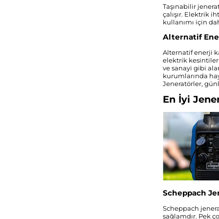
Taşınabilir jener
çalışır. Elektrik i
kullanımı için dah
Alternatif Ene
Alternatif enerji 
elektrik kesintil
ve sanayi gibi ala
kurumlarında haya
Jeneratörler, gün
En İyi Jene
Scheppach Jen
Scheppach jenerat
sağlamdır. Pek ço