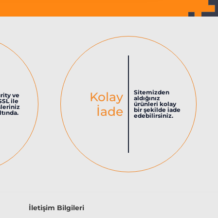
Sitemizden
Kolay
rity ve
aldığınız
SSL ile
ürünleri kolay
şleriniz
İade
bir şekilde iade
tında.
edebilirsiniz.
İletişim Bilgileri