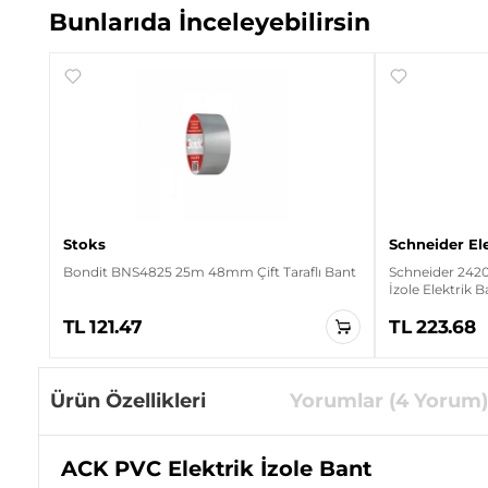
Bunlarıda İnceleyebilirsin
Stoks
Schneider El
Bondit BNS4825 25m 48mm Çift Taraflı Bant
Schneider 242
İzole Elektrik 
TL 121.47
TL 223.68
Ürün Özellikleri
Yorumlar (4 Yorum)
ACK PVC Elektrik İzole Bant