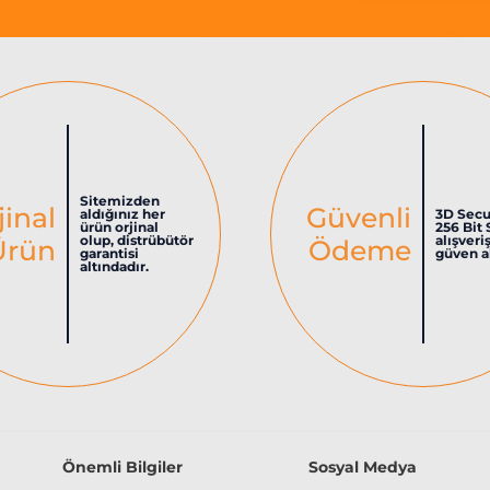
Sitemizden
jinal
Güvenli
aldığınız her
3D Secu
ürün orjinal
256 Bit 
olup, distrübütör
alışveri
Ürün
Ödeme
garantisi
güven al
altındadır.
Önemli Bilgiler
Sosyal Medya