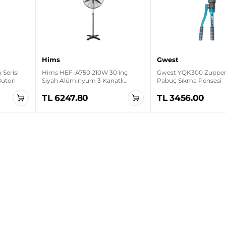
Hims
Gwest
Serisi
Hims HEF-A750 210W 30 inç
Gwest YQK300 Zupper 
 Buton
Siyah Alüminyum 3 Kanatlı
Pabuç Sıkma Pensesi
Sanayi Tipi Ayaklı Vantilatör
TL 6247.80
TL 3456.00