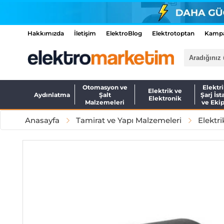
Hakkımızda
İletişim
ElektroBlog
Elektrotoptan
Kampa
Otomasyon ve
Elektri
Elektrik ve
Aydınlatma
Şalt
Şarj İst
Elektronik
Malzemeleri
ve Eki
Anasayfa
Tamirat ve Yapı Malzemeleri
Elektri