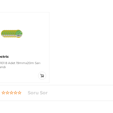
ectric
0101 8 Adet 19mmx20m Sarı
Bandı
☆☆☆☆☆
Soru Sor