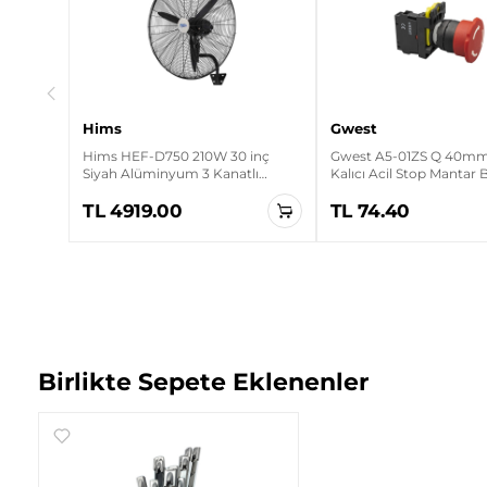
rt
Hims
Gwest
Hims HEF-D750 210W 30 inç
Gwest A5-01ZS Q 40mm 
Siyah Alüminyum 3 Kanatlı
Kalıcı Acil Stop Mantar
Sanayi Tipi Duvar Vantilatörü
TL 4919.00
TL 74.40
Birlikte Sepete Eklenenler