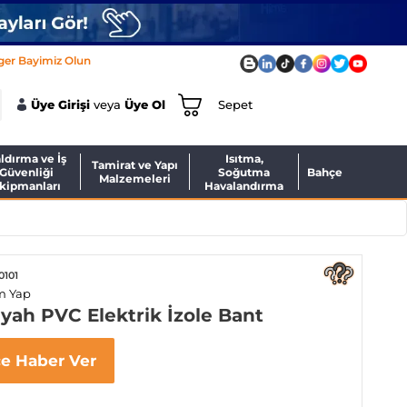
ger Bayimiz Olun
Üye Girişi
veya
Üye Ol
Sepet
ldırma ve İş
Isıtma,
Tamirat ve Yapı
Güvenliği
Soğutma
Bahçe
Malzemeleri
kipmanları
Havalandırma
0101
m Yap
yah PVC Elektrik İzole Bant
ce Haber Ver