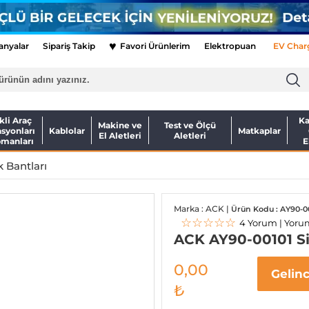
♥
nyalar
Sipariş Takip
Favori Ürünlerim
Elektropuan
EV Char
kli Araç
Ka
Makine ve
Test ve Ölçü
asyonları
Kablolar
Matkaplar
El Aletleri
Aletleri
pmanları
E
k Bantları
Marka : ACK |
Ürün Kodu : AY90-0
☆☆☆☆☆
4 Yorum | Yoru
ACK AY90-00101 Si
0,00
Gelin
₺