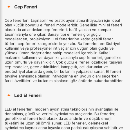
✦
Cep Feneri
Cep fenerleri, taşınabilir ve pratik aydınlatma ihtiyaçları için ideal
olan küçük boyutlu el feneri modelleridir. Genellikle mini el feneri
olarak da adlandırılan cep fenerleri, hafif yapıları ve kompakt
tasarımlarıyla öne çıkar. Sanayi tipi el feneri gibi güçlü
modellerden, projeksiyonlu el fenerlerine kadar çeşitli fener
türleri, cep feneri kategorisinde yer alır. Bu fenerler, endüstriyel
kullanım veya profesyonel ihtiyaçlar için uygun olan güçlü ve
yüksek lümen değerlerine sahip modelleri içerebilir. Kaliteli
malzeme kullanımı ve dayanıklı yapılarıyla cep fenerleri, genellikle
uzun ömürlü ve dayanıklıdır. Çok güçlü el feneri özellikleri taşıyan
cep modeller, gece etkinlikleri, kampçılık, acil durumlar ve
endüstriyel alanlarda geniş bir kullanım yelpazesi sunar. El feneri
tavsiye arayışında olanlar, ihtiyaçlarına en uygun olanı seçerken
farklı özellikleri ve kullanım alanlarını göz önünde bulundurabilirler.
✦
Led El Feneri
LED el fenerleri, modern aydınlatma teknolojisinin avantajları ile
donatılmış, güçlü ve verimli aydınlatma araçlarıdır. Bu fenerler,
genellikle el feneri ledi olarak da adlandırılır ve düşük enerji
tüketimi ile uzun pil ömrü sunar. LED fenerler, geleneksel
aydınlatma kaynaklarına kıyasla daha parlak ışık çıkışına sahiptir ve