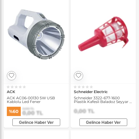
ACK
Schneider Electric
ACK AC06-00130 5W USB
Schneider 3322-677-1600
Kablolu Led Fener
Plastik Kafesli Baladoz Seyyar El
Lambası
0,00 TL
0,00 TL
%60
0,00 TL
Gelince Haber Ver
Gelince Haber Ver