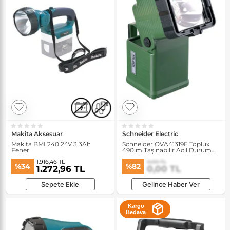
Makita Aksesuar
Schneider Electric
Makita BML240 24V 3.3Ah
Schneider OVA41319E Toplux
Fener
490lm Taşınabilir Acil Durum
Lambası
1.916,46 TL
0,00 TL
%34
%82
1.272,96 TL
0,00 TL
Sepete Ekle
Gelince Haber Ver
Kargo
Bedava