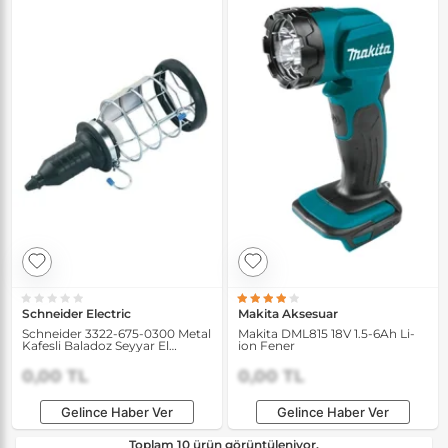
Schneider Electric
Makita Aksesuar
Schneider 3322-675-0300 Metal
Makita DML815 18V 1.5-6Ah Li-
Kafesli Baladoz Seyyar El
ion Fener
Lambası
0,00 TL
0,00 TL
Gelince Haber Ver
Gelince Haber Ver
Toplam 10 ürün görüntüleniyor.