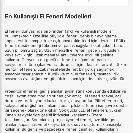
En Kullanışlı El Feneri Modelleri
El feneri dünyasında birbirinden farklı ve kullanışlı modeller
bulunmaktadır. Özellikle büyük el feneri, geniş bir aydınlatma
kapasitesi ile kampçılık ve açık hava etkinlikleri için idealdir. LEDli el
feneri, düşük enerji tüketimi ve parlak ışığıyla dikkat çeker, bu da
uzun pil ömrü sağlar. Uzun menzilli el feneri, gece yürüyüşleri
veya avcılık gibi uzak mesafeli aktivitelerde etkili bir şekilde
kullanılır. Dünyanın en güçlü el feneri, olağanüstü parlaklık
seviyeleri ile öne çıkar ve acil durumlar için ideal bir tercihtir. 5 km
menzilli el feneri, uzak mesafelerde net bir görüş sağlamak
amacıyla tasarlanmıştır. Küçük ve mini el fenerleri, taşınabilirlik
açısından avantajlıdır ve günlük kullanım için ideal birer çözümdür.
Projektör el feneri geniş alanları aydınlatma konusunda etkilidir ve
çeşitli aydınlatma modları sunan çok amaçlı el feneri sosyal, acil
durum ve profesyonel kullanımlar için uygundur. Pilli el fenerleri,
kolayca pil değiştirme imkanı sunar, pilsiz el feneri ise çevre dostu
bir seçenek olarak öne çıkar. Çok güçlü LED el fenerleri, yüksek
lümen seviyeleriyle çeşitli ihtiyaçları karşılamak üzere
tasarlanmıştır. Son olarak, projeksiyon el feneri, özellikle geniş
alanları kapsamak ve etkileyici bir ışık şovu oluşturmak amacıyla
kullanılır. Bu geniş yelpazedeki el feneri çeşitleri, kullanıcıların