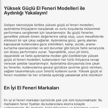
Yüksek Güçlü El Feneri Modelleri ile
Aydınlığı Yakalayın!
Gelişen teknolojiyle birlikte yüksek güçlü el feneri modelleri,
aydınlatma ihtiyaçlarını karşılamak ve zorlu koşullarda mükemmel
performans sergilemek için tasarlanmıştır. Bu güçlü fenerler,
genellikle yüksek lümen değerlerine sahip olup, uzun mesafelerde
etkileyici bir ışık çıkışı sağlarlar. Aydınlatma gücü, geniş alanları
kapsayarak kullanıcılara gece etkinlikleri, kamp, avcılık, arama-
kurtarma operasyonları ve acil durumlar gibi birçok farklı senaryoda
üst düzey performans sunar. Taşınabilirlik, uzun pil ömrü,
dayanıklılık ve farklı aydınlatma modları gibi özellikleriyle yüksek
güçlü el feneri modelleri, kullanıcıların her türlü ihtiyacına cevap
verecek şekilde tasarlanmıştır. Aydınlatma dünyasında öne çıkan
bu fenerler, kullanıcılarına geceyi gündüze çevirme gücü verirken,
sağlam tasarımlarıyla uzun ömürlü kullanım sunar. Yüksek güçlü el
feneri modelleri ile her ortamda aydınlığı yakalamak artık mümkün!
En İyi El Feneri Markaları
En iyi el feneri markaları içerisinde pek çok isim bulunmaktadır. Bu
markaların fener fiyatları da kullanıcılara ekstra kolaylık
sağlamaktadır. Bu markalar, farklı ihtiyaçlara ve bütçelere uygun