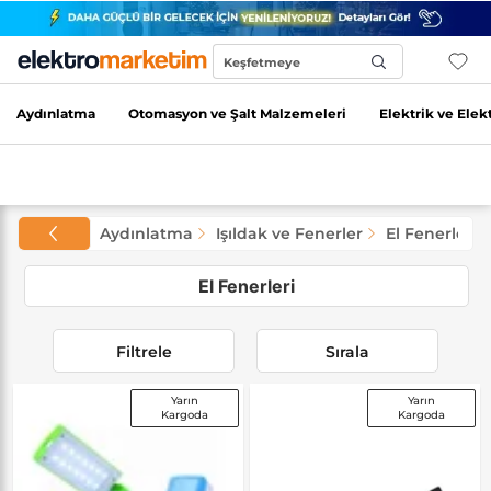
Keşfetmeye
Başla...
Aydınlatma
Otomasyon ve Şalt Malzemeleri
Elektrik ve Elek
Aydınlatma
Işıldak ve Fenerler
El Fenerleri
El Fenerleri
Filtrele
Sırala
Yarın
Yarın
Kargoda
Kargoda