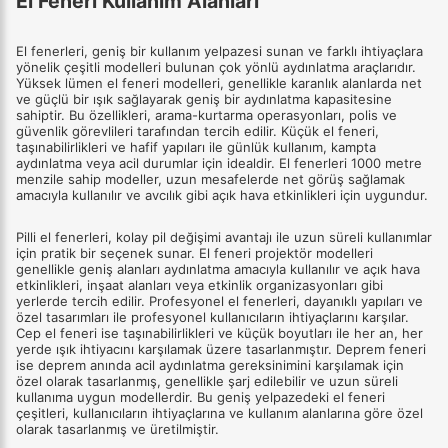
El Feneri Kullanım Alanları
El fenerleri, geniş bir kullanım yelpazesi sunan ve farklı ihtiyaçlara
yönelik çeşitli modelleri bulunan çok yönlü aydınlatma araçlarıdır.
Yüksek lümen el feneri modelleri, genellikle karanlık alanlarda net
ve güçlü bir ışık sağlayarak geniş bir aydınlatma kapasitesine
sahiptir. Bu özellikleri, arama-kurtarma operasyonları, polis ve
güvenlik görevlileri tarafından tercih edilir. Küçük el feneri,
taşınabilirlikleri ve hafif yapıları ile günlük kullanım, kampta
aydınlatma veya acil durumlar için idealdir. El fenerleri 1000 metre
menzile sahip modeller, uzun mesafelerde net görüş sağlamak
amacıyla kullanılır ve avcılık gibi açık hava etkinlikleri için uygundur.
Pilli el fenerleri, kolay pil değişimi avantajı ile uzun süreli kullanımlar
için pratik bir seçenek sunar. El feneri projektör modelleri
genellikle geniş alanları aydınlatma amacıyla kullanılır ve açık hava
etkinlikleri, inşaat alanları veya etkinlik organizasyonları gibi
yerlerde tercih edilir. Profesyonel el fenerleri, dayanıklı yapıları ve
özel tasarımları ile profesyonel kullanıcıların ihtiyaçlarını karşılar.
Cep el feneri ise taşınabilirlikleri ve küçük boyutları ile her an, her
yerde ışık ihtiyacını karşılamak üzere tasarlanmıştır. Deprem feneri
ise deprem anında acil aydınlatma gereksinimini karşılamak için
özel olarak tasarlanmış, genellikle şarj edilebilir ve uzun süreli
kullanıma uygun modellerdir. Bu geniş yelpazedeki el feneri
çeşitleri, kullanıcıların ihtiyaçlarına ve kullanım alanlarına göre özel
olarak tasarlanmış ve üretilmiştir.