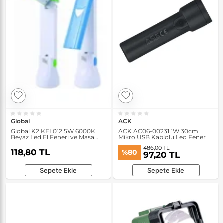
Global
ACK
Global K2 KEL012 5W 6000K
ACK AC06-00231 1W 30cm
Beyaz Led El Feneri ve Masa
Mikro USB Kablolu Led Fener
Lambası
486,00 TL
118,80 TL
%80
97,20 TL
Sepete Ekle
Sepete Ekle