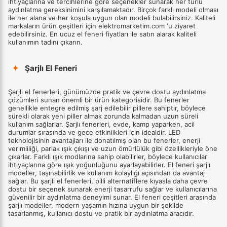
ihtiyaçlarına ve tercihlerine göre seçenekler sunarak her türlü
aydınlatma gereksinimini karşılamaktadır. Birçok farklı modeli olması
ile her alana ve her koşula uygun olan modeli bulabilirsiniz. Kaliteli
markaların ürün çeşitleri için elektromarketim.com ‘u ziyaret
edebilirsiniz. En ucuz el feneri fiyatları ile satın alarak kaliteli
kullanımın tadını çıkarın.
✦
Şarjlı El Feneri
Şarjlı el fenerleri, günümüzde pratik ve çevre dostu aydınlatma
çözümleri sunan önemli bir ürün kategorisidir. Bu fenerler
genellikle entegre edilmiş şarj edilebilir pillere sahiptir, böylece
sürekli olarak yeni piller almak zorunda kalmadan uzun süreli
kullanım sağlarlar. Şarjlı fenerleri, evde, kamp yaparken, acil
durumlar sırasında ve gece etkinlikleri için idealdir. LED
teknolojisinin avantajları ile donatılmış olan bu fenerler, enerji
verimliliği, parlak ışık çıkışı ve uzun ömürlülük gibi özellikleriyle öne
çıkarlar. Farklı ışık modlarına sahip olabilirler, böylece kullanıcılar
ihtiyaçlarına göre ışık yoğunluğunu ayarlayabilirler. El feneri şarjlı
modeller, taşınabilirlik ve kullanım kolaylığı açısından da avantaj
sağlar. Bu şarjlı el fenerleri, pilli alternatiflere kıyasla daha çevre
dostu bir seçenek sunarak enerji tasarrufu sağlar ve kullanıcılarına
güvenilir bir aydınlatma deneyimi sunar. El feneri çeşitleri arasında
şarjlı modeller, modern yaşamın hızına uygun bir şekilde
tasarlanmış, kullanıcı dostu ve pratik bir aydınlatma aracıdır.