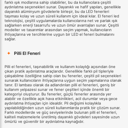
farklı ışık modlarına sahip olabilirler, bu da kullanıcılara çeşitli
aydınlatma seçenekleri sunar. Dayanıklı ve hafif yapıları, genellikle
dayanıklı alüminyum gövdelerle birleşir, bu da LED fenerleri
taşıması kolay ve uzun süreli kullanım için ideal kılar. El feneri led
teknolojisi, çeşitli uygulamalarda kullanıcılarına net ve parlak ışık
sağlarken enerji tasarrufu ve uzun ömür avantajları sunar. Çeşitli
modeller ve tasarımlar arasından seçim yapmak, kullanıcıların
ihtiyaçlarına ve tercihlerine uygun bir LED el feneri bulmalarını
sağlar.
✦
Pilli El Feneri
Pilli el fenerleri, taşınabilirlik ve kullanım kolaylığı açısından öne
çıkan pratik aydınlatma araçlarıdır. Genellikle farklı pil tipleriyle
çalışabilme özelliğine sahip olan bu fenerler, çeşitli pil seçenekleri
sunarak kullanıcıların ihtiyaçlarına uygun seçim yapmalarına olanak
tanır. El lambası olarak da adlandırılan pilli el fenerleri, geniş bir
kullanım yelpazesi sunar ve fener çeşitleri içinde önemli bir
kategoriyi oluşturur. Bu fenerler, güçlü fenerler arasında yer
alabilir ve özellikle açık hava etkinlikleri, acil durumlar veya gece
aydınlatma ihtiyaçları için idealdir. Pil değişimi kolaylıkla
yapılabildiğinden uzun süreli kullanımlarda pratik bir çözüm sunar.
Farklı modellerde ve güç seviyelerinde bulunan pilli el fenerleri,
kaliteli malzemelerle üretilmiş dayanıklı gövdeleri sayesinde uzun
ömürlü ve güvenilir bir aydınlatma kaynağıdır.