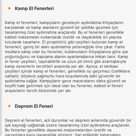
✦
Kamp El Fenerleri
Kamp el fenerleri, kampçıların geceleyin aydınlatma ihtiyaçlarını
karşılamak ve kamp alanlarını güvenli bir şekilde gezmek için
tasarlanmış özel aydınlatma araçlarıdır. Bu el fenerleri genellikle
kaliteli malzemeler kullanılarak üretilir ve dayanıklılık ön planda
tutularak tasarlanır. El projektörü gibi çeşitleri bulunan kamp el
fenerleri, geniş bir alanı aydınlatma yeteneğiyle öne çıkar. Farklı
modlara sahip olan bu fenerler, kullanıcıların ihtiyaçlarına göre ışık
yoğunluğunu ve kapsama alanını ayarlamalarına imkan tanır. Kamp
el fener çeşitleri, taşınabilirlik ve uzun pil ömrü gibi avantajlarıyla
kamp severlerin tercihleri arasında yer alır. Ayrıca, el lambası
çeşitleri içinde kamp el fenerleri, genellikle su geçirmez özelliklere
sahiptir, böylece yağmurlu hava koşullarında dahi güvenilir bir
aydınlatma sağlar. Kampçıların gece maceralarını daha güvenli ve
keyifli hale getirmek için ideal olan bu fenerler, kaliteli el feneri
arayanların tercih listesinde yer alır.
✦
Deprem El Feneri
Deprem el fenerleri, acil durumlar ve deprem anlarında güvenilir bir
ışık kaynağı sağlamak üzere tasarlanmış özel aydınlatma araçlarıdır.
Bu fenerler genellikle dayanıklı malzemelerden üretilir ve
sarsıntılara karşı dayanıklılık gösterir. Şarj edilebilir bataryalara