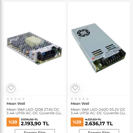
Mean Well
Mean Well
Mean Well LAD-120B 27.6V DC
Mean Well LAD-240D 55.2V DC
3.4A UPSli AC-DC Güvenlik Güç
3.4A UPSli AC-DC Güvenlik Güç
Kaynağı
Kaynağı
3.596,56 TL
4.321,59 TL
%39
%39
2.193,90 TL
2.636,17 TL
Sepete Ekle
Sepete Ekle