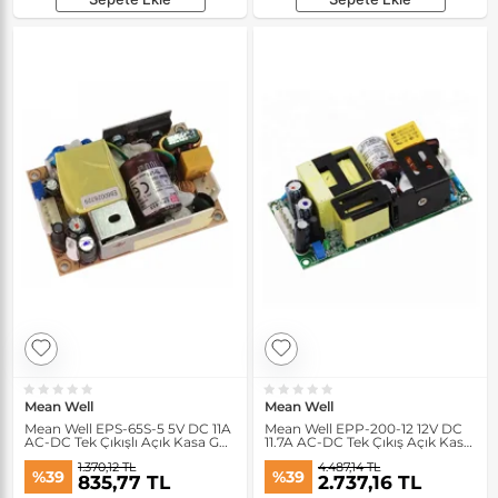
Mean Well
Mean Well
Mean Well EPS-65S-5 5V DC 11A
Mean Well EPP-200-12 12V DC
AC-DC Tek Çıkışlı Açık Kasa Güç
11.7A AC-DC Tek Çıkış Açık Kasa
Kaynağı
Güç Kaynağı
1.370,12 TL
4.487,14 TL
%39
%39
835,77 TL
2.737,16 TL