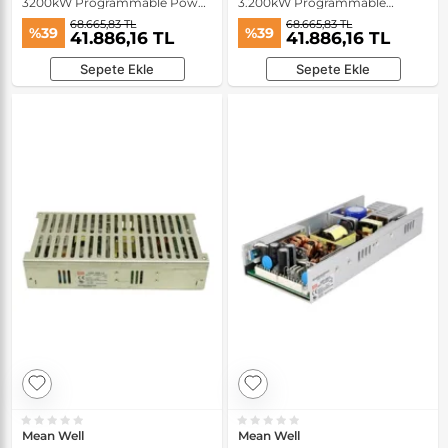
3200kW Programmable Power
3.200kW Programmable
Supply
Power Supply
68.665,83 TL
68.665,83 TL
%39
%39
41.886,16 TL
41.886,16 TL
Sepete Ekle
Sepete Ekle
Mean Well
Mean Well