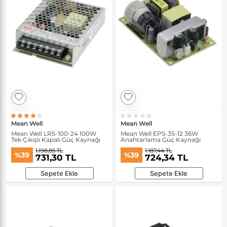
Mean Well
Mean Well
Mean Well LRS-100-24 100W
Mean Well EPS-35-12 36W
Tek Çıkışlı Kapalı Güç Kaynağı
Anahtarlama Güç Kaynağı
1.198,85 TL
1.187,44 TL
%39
%39
731,30 TL
724,34 TL
Sepete Ekle
Sepete Ekle