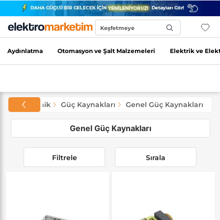
Keşfetmeye
Başla...
Aydınlatma
Otomasyon ve Şalt Malzemeleri
Elektrik ve Elek
k ve Elektronik
Güç Kaynakları
Genel Güç Kaynakları
Genel Güç Kaynakları
Filtrele
Sırala