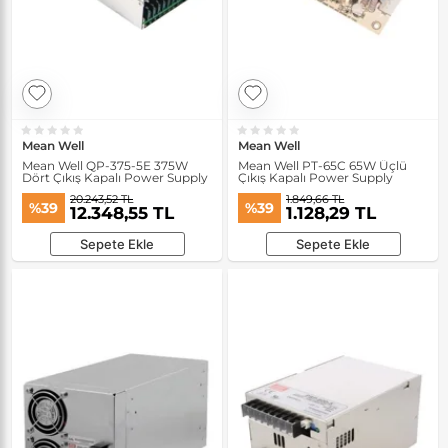
Mean Well
Mean Well
Mean Well QP-375-5E 375W
Mean Well PT-65C 65W Üçlü
Dört Çıkış Kapalı Power Supply
Çıkış Kapalı Power Supply
20.243,52 TL
1.849,66 TL
%39
%39
12.348,55 TL
1.128,29 TL
Sepete Ekle
Sepete Ekle