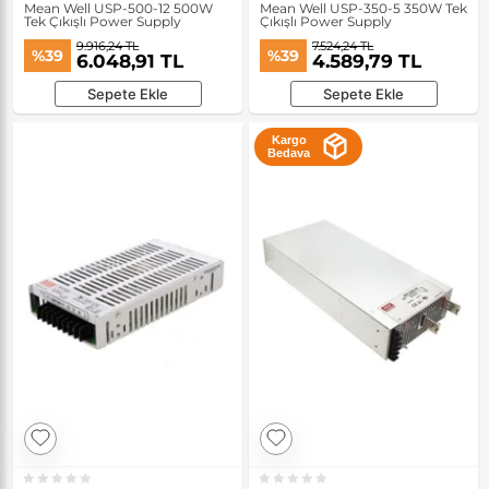
Mean Well USP-500-12 500W
Mean Well USP-350-5 350W Tek
Tek Çıkışlı Power Supply
Çıkışlı Power Supply
9.916,24 TL
7.524,24 TL
%39
%39
6.048,91 TL
4.589,79 TL
Sepete Ekle
Sepete Ekle
Kargo
Bedava