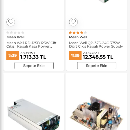
Mean Well
Mean Well
Mean Well RD-125B 125W Çift
Mean Well QP-375-24C 375W
Çıkışlı Kapalı Kasa Power
Dört Çıkış Kapalı Power Supply
Supply
2.808,75 TL
20.243,52 TL
%39
%39
1.713,33 TL
12.348,55 TL
Sepete Ekle
Sepete Ekle