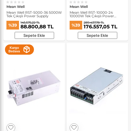
Mean Well
Mean Well
Mean Well RST-5000-36 5000W
Mean Well RST-10000-24
Tek Çıkışlı Power Supply
10000W Tek Çıkışlı Power
Supply
145.575,22 TL
289.437,78 TL
%39
%39
88.800,88 TL
176.557,05 TL
Sepete Ekle
Sepete Ekle
Kargo
Bedava