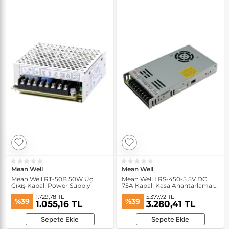
Mean Well
Mean Well
Mean Well RT-50B 50W Üç
Mean Well LRS-450-5 5V DC
Çıkış Kapalı Power Supply
75A Kapalı Kasa Anahtarlamalı
Güç Kaynağı
1.729,78 TL
5.377,72 TL
%39
%39
1.055,16 TL
3.280,41 TL
Sepete Ekle
Sepete Ekle