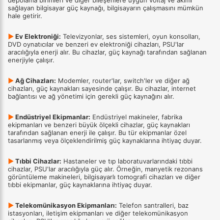
sağlayan bilgisayar güç kaynağı, bilgisayarın çalışmasını mümkün
hale getirir.
▶
Ev Elektroniği:
Televizyonlar, ses sistemleri, oyun konsolları,
DVD oynatıcılar ve benzeri ev elektroniği cihazları, PSU'lar
aracılığıyla enerji alır. Bu cihazlar, güç kaynağı tarafından sağlanan
enerjiyle çalışır.
▶
Ağ Cihazları:
Modemler, router'lar, switch'ler ve diğer ağ
cihazları, güç kaynakları sayesinde çalışır. Bu cihazlar, internet
bağlantısı ve ağ yönetimi için gerekli güç kaynağını alır.
▶
Endüstriyel Ekipmanlar:
Endüstriyel makineler, fabrika
ekipmanları ve benzeri büyük ölçekli cihazlar, güç kaynakları
tarafından sağlanan enerji ile çalışır. Bu tür ekipmanlar özel
tasarlanmış veya ölçeklendirilmiş güç kaynaklarına ihtiyaç duyar.
▶
Tıbbi Cihazlar:
Hastaneler ve tıp laboratuvarlarındaki tıbbi
cihazlar, PSU'lar aracılığıyla güç alır. Örneğin, manyetik rezonans
görüntüleme makineleri, bilgisayarlı tomografi cihazları ve diğer
tıbbi ekipmanlar, güç kaynaklarına ihtiyaç duyar.
▶
Telekomünikasyon Ekipmanları:
Telefon santralleri, baz
istasyonları, iletişim ekipmanları ve diğer telekomünikasyon