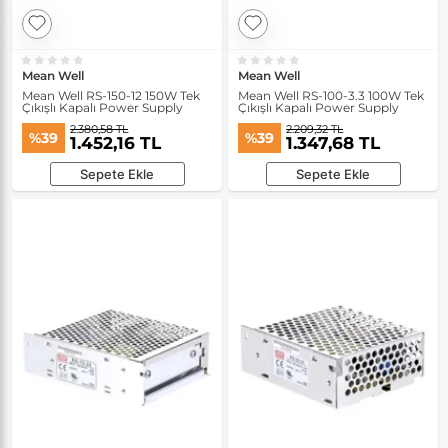
Mean Well
Mean Well
Mean Well RS-150-12 150W Tek
Mean Well RS-100-3.3 100W Tek
Çıkışlı Kapalı Power Supply
Çıkışlı Kapalı Power Supply
2.380,58 TL
2.209,32 TL
%39
%39
1.452,16 TL
1.347,68 TL
Sepete Ekle
Sepete Ekle