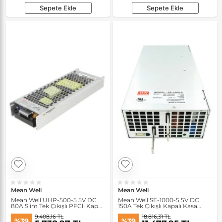
Sepete Ekle
Sepete Ekle
Mean Well
Mean Well
Mean Well UHP-500-5 5V DC
Mean Well SE-1000-5 5V DC
80A Slim Tek Çıkışlı PFCli Kapalı
150A Tek Çıkışlı Kapalı Kasa
Kasa Güç Kaynağı
Kasa Güç Kaynağı
9.408,16 TL
18.816,31 TL
%39
%39