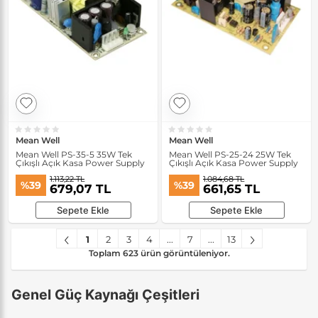
Mean Well
Mean Well
Mean Well PS-35-5 35W Tek
Mean Well PS-25-24 25W Tek
Çıkışlı Açık Kasa Power Supply
Çıkışlı Açık Kasa Power Supply
1.113,22 TL
1.084,68 TL
%39
%39
679,07 TL
661,65 TL
Sepete Ekle
Sepete Ekle
1
2
3
4
...
7
...
13
Toplam 623 ürün görüntüleniyor.
Genel Güç Kaynağı Çeşitleri