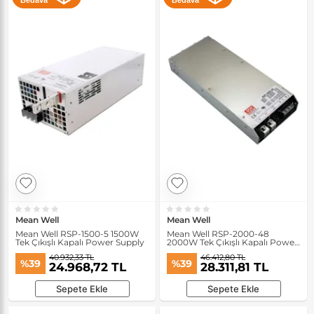
Bedava
Bedava
Mean Well
Mean Well
Mean Well RSP-1500-5 1500W
Mean Well RSP-2000-48
Tek Çıkışlı Kapalı Power Supply
2000W Tek Çıkışlı Kapalı Power
Supply
40.932,33 TL
46.412,80 TL
%39
%39
24.968,72 TL
28.311,81 TL
Sepete Ekle
Sepete Ekle