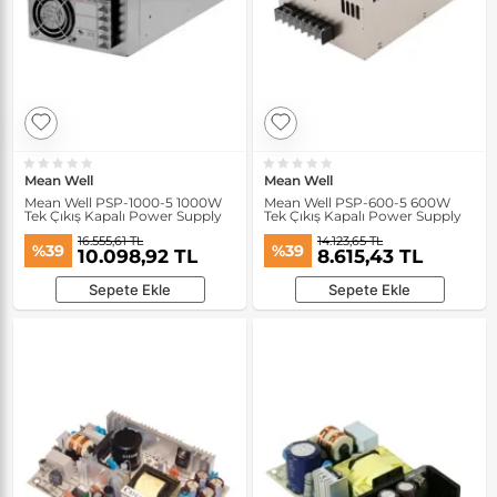
Mean Well
Mean Well
Mean Well PSP-1000-5 1000W
Mean Well PSP-600-5 600W
Tek Çıkış Kapalı Power Supply
Tek Çıkış Kapalı Power Supply
16.555,61 TL
14.123,65 TL
%39
%39
10.098,92 TL
8.615,43 TL
Sepete Ekle
Sepete Ekle