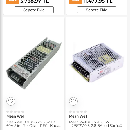
5.738,97 TL
11.477,95 TL
Sepete Ekle
Sepete Ekle
Mean Well
Mean Well
Mean Well UHP-350-5 5V DC
Mean Well RT-65B 65W
60A Slim Tek Çıkışlı PFCli Kapalı
-12/5/12V 0.5-2.8-5ALed Sürücü
Kasa Güç Kaynağı