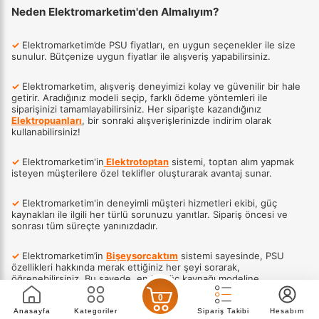
Neden Elektromarketim'den Almalıyım?
✓
Elektromarketim’de PSU fiyatları, en uygun seçenekler ile size
sunulur. Bütçenize uygun fiyatlar ile alışveriş yapabilirsiniz.
✓
Elektromarketim, alışveriş deneyimizi kolay ve güvenilir bir hale
getirir. Aradığınız modeli seçip, farklı ödeme yöntemleri ile
siparişinizi tamamlayabilirsiniz. Her siparişte kazandığınız
Elektropuanları
, bir sonraki alışverişlerinizde indirim olarak
kullanabilirsiniz!
✓
Elektromarketim'in
Elektrotoptan
sistemi, toptan alım yapmak
isteyen müşterilere özel teklifler oluşturarak avantaj sunar.
✓
Elektromarketim'in deneyimli müşteri hizmetleri ekibi, güç
kaynakları ile ilgili her türlü sorunuzu yanıtlar. Sipariş öncesi ve
sonrası tüm süreçte yanınızdadır.
✓
Elektromarketim’in
Bişeysorcaktım
sistemi sayesinde, PSU
özellikleri hakkında merak ettiğiniz her şeyi sorarak,
öğrenebilirsiniz. Bu sayede, en iyi güç kaynağı modeline
ulaşabilirsiniz.
0
Anasayfa
Kategoriler
Sipariş Takibi
Hesabım