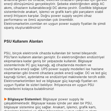
enerji dönüşümünü gerçekleştirir. Şebeke elektriğinden aldığı AC
akımı, cihazların kullanabileceği DC akıma çevirir. Özellikle bilgisayar
sistemlerinde anakart, işlemci ve grafik kartı gibi parçaların stabil
enerji ihtiyacını karşılar. Doğru power supply seçimi cihaz
performansı ve ömrü açısından çok önemlidir.
Elektromarketim.com’dan en uygun power supply fiyatları ile şimdi
sipariş oluşturabilirsiniz!
PSU Kullanım Alanları
PSU, birçok elektronik cihazda kullanılan bir temel bileşendir.
PSU'ların kullanım alanları geniştir. Ev elektroniğinden endüstriyel
ekipmanlara kadar geniş bir yelpazede kullanılır. Bilgisayar
sistemlerinde PC güç kaynağı, ağ cihazlarında modem ve
router’lara enerji sağlar. UPS power supply modelleri ise hastane
ekipmanları gibi önemli cihazlara yedek enerji sağlar. DC ve led güç
kaynağı türleri, aydınlatma ve endüstriyel makinelerde tercih edilir.
Elektromarketim’den led ve bilgisayar güç kaynağı fiyatları en
uygun fiyatlar ile sizleri bekliyor. İhtiyacınıza en uygun PSU
modellerini kolayca bulabilirsiniz!
▶
Bilgisayar Sistemleri:
Bilgisayar power supply ile
çalışabilmektedir. Bilgisayar kasası içinde yer alan bir PSU,
bilgisayar sistemine güç sağlar. Anakart, işlemci, grafik kartı,
depolama birimleri ve diğer bileşenlere uygun voltaj ve akımı