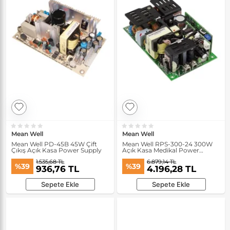
Mean Well
Mean Well
Mean Well PD-45B 45W Çift
Mean Well RPS-300-24 300W
Çıkış Açık Kasa Power Supply
Açık Kasa Medikal Power
Supply
1.535,68 TL
6.879,14 TL
%39
%39
936,76 TL
4.196,28 TL
Sepete Ekle
Sepete Ekle