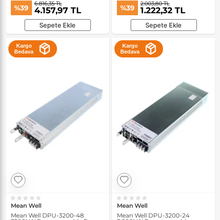
6.816,35 TL
2.003,80 TL
%39
%39
4.157,97 TL
1.222,32 TL
Sepete Ekle
Sepete Ekle
Kargo
Kargo
Bedava
Bedava
Mean Well
Mean Well
Mean Well DPU-3200-48
Mean Well DPU-3200-24