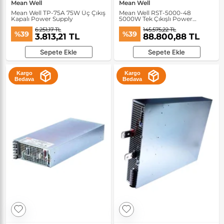
Mean Well
Mean Well
Mean Well TP-75A 75W Üç Çıkış
Mean Well RST-5000-48
Kapalı Power Supply
5000W Tek Çıkışlı Power
Supply
6.251,17 TL
145.575,22 TL
%39
%39
3.813,21 TL
88.800,88 TL
Sepete Ekle
Sepete Ekle
Kargo
Kargo
Bedava
Bedava