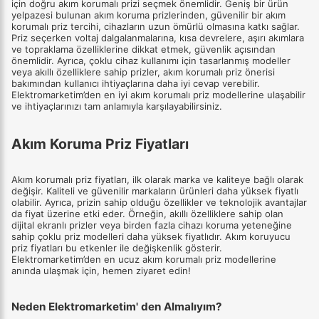
için doğru akım korumalı prizi seçmek önemlidir. Geniş bir ürün
yelpazesi bulunan akım koruma prizlerinden, güvenilir bir akım
korumalı priz tercihi, cihazların uzun ömürlü olmasına katkı sağlar.
Priz seçerken voltaj dalgalanmalarına, kısa devrelere, aşırı akımlara
ve topraklama özelliklerine dikkat etmek, güvenlik açısından
önemlidir. Ayrıca, çoklu cihaz kullanımı için tasarlanmış modeller
veya akıllı özelliklere sahip prizler, akım korumalı priz önerisi
bakımından kullanıcı ihtiyaçlarına daha iyi cevap verebilir.
Elektromarketim’den en iyi akım korumalı priz modellerine ulaşabilir
ve ihtiyaçlarınızı tam anlamıyla karşılayabilirsiniz.
Akım Koruma Priz Fiyatları
Akım korumalı priz fiyatları, ilk olarak marka ve kaliteye bağlı olarak
değişir. Kaliteli ve güvenilir markaların ürünleri daha yüksek fiyatlı
olabilir. Ayrıca, prizin sahip olduğu özellikler ve teknolojik avantajlar
da fiyat üzerine etki eder. Örneğin, akıllı özelliklere sahip olan
dijital ekranlı prizler veya birden fazla cihazı koruma yeteneğine
sahip çoklu priz modelleri daha yüksek fiyatlıdır. Akım koruyucu
priz fiyatları bu etkenler ile değişkenlik gösterir.
Elektromarketim’den en ucuz akım korumalı priz modellerine
anında ulaşmak için, hemen ziyaret edin!
Neden Elektromarketim' den Almalıyım?