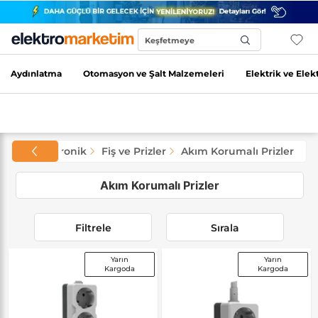
Keşfetmeye
Başla...
Aydınlatma
Otomasyon ve Şalt Malzemeleri
Elektrik ve Elek
trik ve Elektronik
Fiş ve Prizler
Akım Korumalı Prizler
Akım Korumalı Prizler
Filtrele
Sırala
Yarın
Yarın
Kargoda
Kargoda