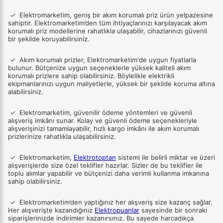
✓ Elektromarketim, geniş bir akım korumalı priz ürün yelpazesine
sahiptir. Elektromarketim’den tüm ihtiyaçlarınızı karşılayacak akım
korumalı priz modellerine rahatlıkla ulaşabilir, cihazlarınızı güvenli
bir şekilde koruyabilirsiniz.
✓
Akım korumalı prizler, Elektromarketim'de uygun fiyatlarla
bulunur. Bütçenize uygun seçeneklerle yüksek kaliteli akım
korumalı prizlere sahip olabilirsiniz. Böylelikle elektrikli
ekipmanlarınızı uygun maliyetlerle, yüksek bir şekilde koruma altına
alabilirsiniz.
✓
Elektromarketim, güvenilir ödeme yöntemleri ve güvenli
alışveriş imkânı sunar. Kolay ve güvenli ödeme seçenekleriyle
alışverişinizi tamamlayabilir, hızlı kargo imkânı ile akım korumalı
prizlerinize rahatlıkla ulaşabilirsiniz.
✓
Elektromarketim,
Elektrotoptan
sistemi ile belirli miktar ve üzeri
alışverişlerde size özel teklifler hazırlar. Sizler de bu teklifler ile
toplu alımlar yapabilir ve bütçenizi daha verimli kullanma imkanına
sahip olabilirsiniz.
✓
Elektromarketim’den yaptığınız her alışveriş size kazanç sağlar.
Her alışverişte kazandığınız
Elektropuanlar
sayesinde bir sonraki
siparişlerinizde indirimler kazanırsınız. Bu sayede harcadıkça