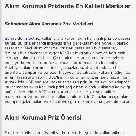
Akım Korumalı Prizlerde En Kaliteli Markalar
Schneider Akım Korumalı Priz Modelleri
Schneider Electric
, kullanıcılara kaliteli akım korumalı priz yelpazesi
sunar. Bu prizler farklı ihtiyaçlara ve gereksinimlere yönelik olarak
tasarlanır. Tekli akım korumalı prizler, masaüstü bilgisayarlar,
dizüstü bilgisayarlar ve diğer küçük elektronik cihazları korumak
için özel olarak geliştirilir. Çoklu akım korumalı prizler ise evlerde
ve iş yerlerinde birden fazla cihazın korunması için kullanılır.
Anahtarlı akım korumalı prizler, cihazları kontrol etmek için bir
anahtara sahiptir ve bu özellik sayesinde cihazlar kullanılmadığında
enerji tasarrufu yapılır. USB'li akım korumalı prizler ise cihazları şarj
etmek için USB bağlantı noktalarına sahiptir. Bu da ayrı bir adaptör
kullanmadan akım korumalı prizi şarj cihazı olarak kullanma kolaylığı
sağlar. Schneider APC akım korumalı priz ise yüksek kaliteli
malzemeler ve teknolojiler kullanılarak üretilir. Cihazlarını aşırı akım,
voltaj dalgalanmaları ve kısa devre gibi risklere karşı güvenle korur.
Akım Korumalı Priz Önerisi
Elektronik cihazları güvenli ve korumalı bir şekilde kullanabilmek