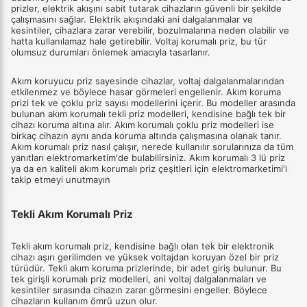
prizler, elektrik akışını sabit tutarak cihazların güvenli bir şekilde
çalışmasını sağlar. Elektrik akışındaki ani dalgalanmalar ve
kesintiler, cihazlara zarar verebilir, bozulmalarına neden olabilir ve
hatta kullanılamaz hale getirebilir. Voltaj korumalı priz, bu tür
olumsuz durumları önlemek amacıyla tasarlanır.
Akım koruyucu priz sayesinde cihazlar, voltaj dalgalanmalarından
etkilenmez ve böylece hasar görmeleri engellenir. Akım koruma
prizi tek ve çoklu priz sayısı modellerini içerir. Bu modeller arasında
bulunan akım korumalı tekli priz modelleri, kendisine bağlı tek bir
cihazı koruma altına alır. Akım korumalı çoklu priz modelleri ise
birkaç cihazın aynı anda koruma altında çalışmasına olanak tanır.
Akım korumalı priz nasıl çalışır, nerede kullanılır sorularınıza da tüm
yanıtları elektromarketim'de bulabilirsiniz. Akım korumalı 3 lü priz
ya da en kaliteli akım korumalı priz çeşitleri için elektromarketimi'i
takip etmeyi unutmayın
Tekli Akım Korumalı Priz
Tekli akım korumalı priz, kendisine bağlı olan tek bir elektronik
cihazı aşırı gerilimden ve yüksek voltajdan koruyan özel bir priz
türüdür. Tekli akım koruma prizlerinde, bir adet giriş bulunur. Bu
tek girişli korumalı priz modelleri, ani voltaj dalgalanmaları ve
kesintiler sırasında cihazın zarar görmesini engeller. Böylece
cihazların kullanım ömrü uzun olur.