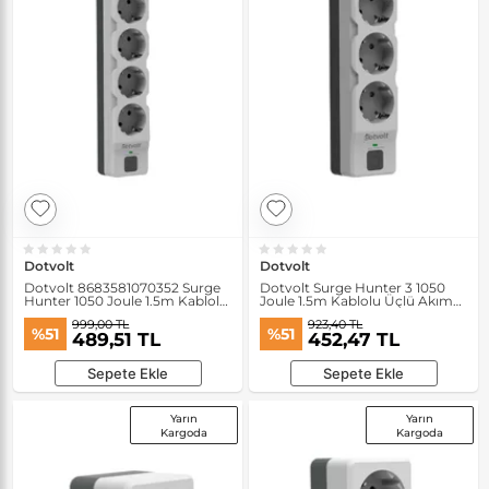
Dotvolt
Dotvolt
Dotvolt 8683581070352 Surge
Dotvolt Surge Hunter 3 1050
Hunter 1050 Joule 1.5m Kablolu
Joule 1.5m Kablolu Üçlü Akım
Beşli Akım Korumalı Priz
Korumalı Priz
999,00 TL
923,40 TL
%51
%51
489,51 TL
452,47 TL
Sepete Ekle
Sepete Ekle
Yarın
Yarın
Kargoda
Kargoda