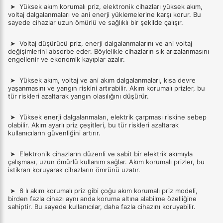
➤
Yüksek akım korumalı priz, elektronik cihazları yüksek akım,
voltaj dalgalanmaları ve ani enerji yüklemelerine karşı korur. Bu
sayede cihazlar uzun ömürlü ve sağlıklı bir şekilde çalışır.
➤
Voltaj düşürücü priz, enerji dalgalanmalarını ve ani voltaj
değişimlerini absorbe eder. Böylelikle cihazların sık arızalanmasını
engellenir ve ekonomik kayıplar azalır.
➤
Yüksek akım, voltaj ve ani akım dalgalanmaları, kısa devre
yaşanmasını ve yangın riskini artırabilir. Akım korumalı prizler, bu
tür riskleri azaltarak yangın olasılığını düşürür.
➤
Yüksek enerji dalgalanmaları, elektrik çarpması riskine sebep
olabilir. Akım ayarlı priz çeşitleri, bu tür riskleri azaltarak
kullanıcıların güvenliğini artırır.
➤
Elektronik cihazların düzenli ve sabit bir elektrik akımıyla
çalışması, uzun ömürlü kullanım sağlar. Akım korumalı prizler, bu
istikrarı koruyarak cihazların ömrünü uzatır.
➤
6 lı akım korumalı priz gibi çoğu akım korumalı priz modeli,
birden fazla cihazı aynı anda koruma altına alabilme özelliğine
sahiptir. Bu sayede kullanıcılar, daha fazla cihazını koruyabilir.