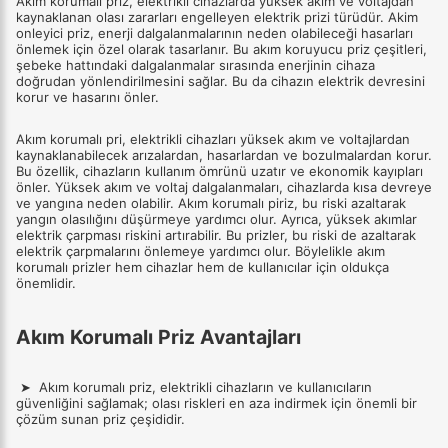
Akım korumalı priz, elektrikli cihazlarda yüksek akım ve voltajdan
kaynaklanan olası zararları engelleyen elektrik prizi türüdür. Akim
onleyici priz, enerji dalgalanmalarının neden olabileceği hasarları
önlemek için özel olarak tasarlanır. Bu akım koruyucu priz çeşitleri,
şebeke hattındaki dalgalanmalar sırasında enerjinin cihaza
doğrudan yönlendirilmesini sağlar. Bu da cihazın elektrik devresini
korur ve hasarını önler.
Akım korumalı pri, elektrikli cihazları yüksek akım ve voltajlardan
kaynaklanabilecek arızalardan, hasarlardan ve bozulmalardan korur.
Bu özellik, cihazların kullanım ömrünü uzatır ve ekonomik kayıpları
önler. Yüksek akım ve voltaj dalgalanmaları, cihazlarda kısa devreye
ve yangına neden olabilir. Akım korumalı piriz, bu riski azaltarak
yangın olasılığını düşürmeye yardımcı olur. Ayrıca, yüksek akımlar
elektrik çarpması riskini artırabilir. Bu prizler, bu riski de azaltarak
elektrik çarpmalarını önlemeye yardımcı olur. Böylelikle akım
korumalı prizler hem cihazlar hem de kullanıcılar için oldukça
önemlidir.
Akım Korumalı Priz Avantajları
➤ Akım korumalı priz, elektrikli cihazların ve kullanıcıların
güvenliğini sağlamak; olası riskleri en aza indirmek için önemli bir
çözüm sunan priz çeşididir.