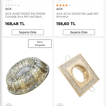
ACK
ACK
ACK AH07-00100 3W 3000K
ACK AC14-00453 1W Ledli WC
Günışığı Sıva Altı Led Spot
Armatür
Lamba
168,48 TL
156,60 TL
Sepete Ekle
Sepete Ekle
Yarın
Kargoda