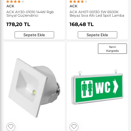
ACK
ACK
ACK AY30-01010 144W Rgb
ACK AH07-00130 3W 6500K
Sinyal Güçlendirici
Beyaz Sıva Altı Led Spot Lamba
178,20 TL
168,48 TL
Sepete Ekle
Sepete Ekle
Yarın
Kargoda