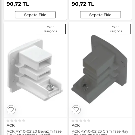
90,72 TL
90,72 TL
Sepete Ekle
Sepete Ekle
Yarın
Yarın
Kargoda
Kargoda
ACK
ACK
ACK AY40-02120 Beyaz Trifaze
ACK AY40-02123 Gri Trifaze Ray
Ray Sonlandırma Kapağı
Sonlandırma Kapağı