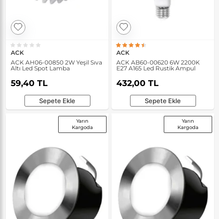
ACK
ACK
ACK AH06-00850 2W Yeşil Sıva
ACK AB60-00620 6W 2200K
Altı Led Spot Lamba
E27 A165 Led Rustik Ampul
59,40 TL
432,00 TL
Sepete Ekle
Sepete Ekle
Yarın
Yarın
Kargoda
Kargoda