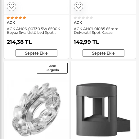
ACK
ACK
ACK AH06-00730 5W 6500K
ACK AH01-01085 65mm
Beyaz Sıva Üstü Led Spot
Dekoratif Spot Kasası
Armatür
214,38 TL
142,99 TL
Sepete Ekle
Sepete Ekle
Yarın
Kargoda