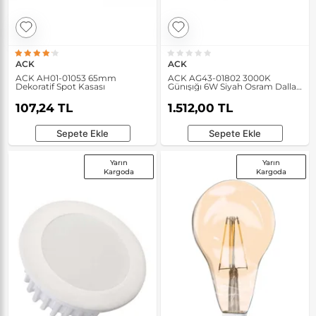
ACK
ACK
ACK AH01-01053 65mm
ACK AG43-01802 3000K
Dekoratif Spot Kasası
Günışığı 6W Siyah Osram Dallas
WLA Bahçe Duvar Apliği
107,24 TL
1.512,00 TL
Sepete Ekle
Sepete Ekle
Yarın
Yarın
Kargoda
Kargoda