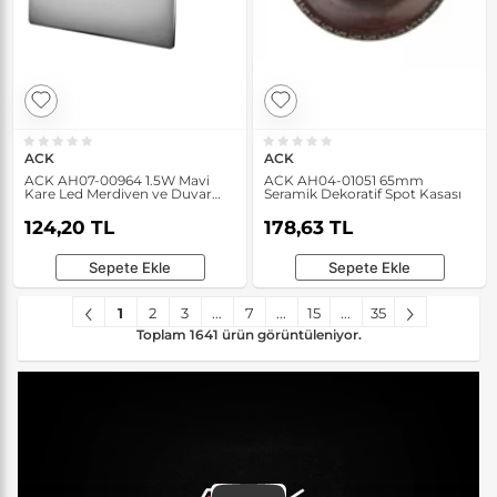
ACK
ACK
ACK AH07-00964 1.5W Mavi
ACK AH04-01051 65mm
Kare Led Merdiven ve Duvar
Seramik Dekoratif Spot Kasası
Armatürü
124,20 TL
178,63 TL
Sepete Ekle
Sepete Ekle
1
2
3
...
7
...
15
...
35
Toplam 1641 ürün görüntüleniyor.