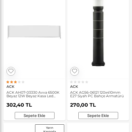
ACK
ACK
ACK AH07-03330 Avva 6500K
ACK AG56-06121 120x410mm
Beyaz 12W Beyaz Kasa Led
E27 Siyah PC Bahçe Armatürü
Duvar Armatürü
302,40 TL
270,00 TL
Sepete Ekle
Sepete Ekle
Yarın
Kargoda