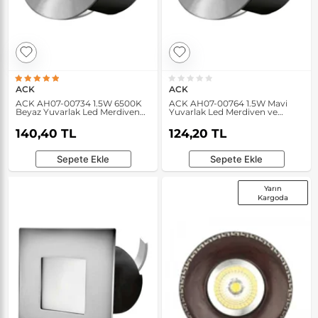
ACK
ACK
ACK AH07-00734 1.5W 6500K
ACK AH07-00764 1.5W Mavi
Beyaz Yuvarlak Led Merdiven
Yuvarlak Led Merdiven ve
ve Duvar Armatürü
Duvar Armatürü
140,40 TL
124,20 TL
Sepete Ekle
Sepete Ekle
Yarın
Kargoda