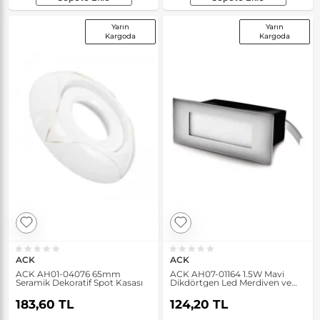
Yarın
Yarın
Kargoda
Kargoda
ACK
ACK
ACK AH01-04076 65mm
ACK AH07-01164 1.5W Mavi
Seramik Dekoratif Spot Kasası
Dikdörtgen Led Merdiven ve
Duvar Armatürü
183,60 TL
124,20 TL