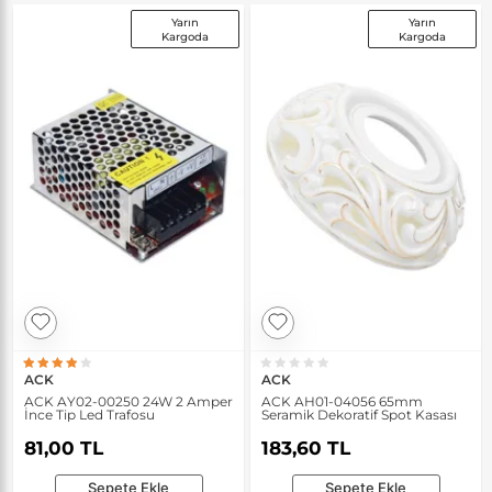
Yarın
Yarın
Kargoda
Kargoda
ACK
ACK
ACK AY02-00250 24W 2 Amper
ACK AH01-04056 65mm
İnce Tip Led Trafosu
Seramik Dekoratif Spot Kasası
81,00 TL
183,60 TL
Sepete Ekle
Sepete Ekle