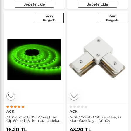
Sepete Ekle
Sepete Ekle
Yarın
Yarın
Kargoda
Kargoda
ACK
ACK
ACK AS01-00105 12V Yeşil Tek
ACK AY40-00230 220V Beyaz
Çip 60 Ledli Silikonsuz İç Mekan
Monofaze Ray L Dönüş
Şerit Led
16,20 TL
43,20 TL