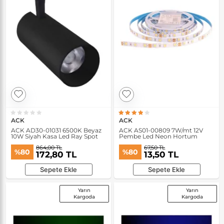
ACK
ACK
ACK AD30-01031 6500K Beyaz
ACK AS01-00809 7W/mt 12V
10W Siyah Kasa Led Ray Spot
Pembe Led Neon Hortum
864,00 TL
67,50 TL
%80
%80
172,80 TL
13,50 TL
Sepete Ekle
Sepete Ekle
Yarın
Yarın
Kargoda
Kargoda