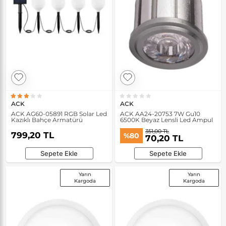
ACK
ACK
ACK AG60-05891 RGB Solar Led
ACK AA24-20753 7W Gu10
Kazıklı Bahçe Armatürü
6500K Beyaz Lensli Led Ampul
351,00 TL
799,20 TL
%80
70,20 TL
Sepete Ekle
Sepete Ekle
Yarın
Yarın
Kargoda
Kargoda