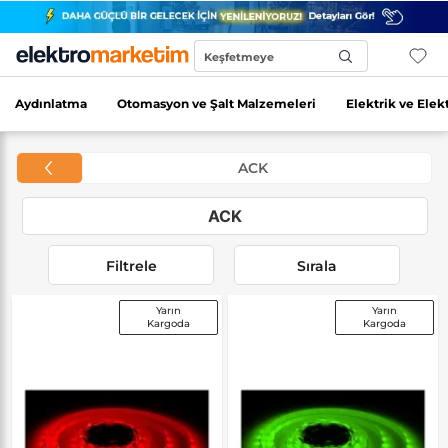
Keşfetmeye
Başla...
Aydınlatma
Otomasyon ve Şalt Malzemeleri
Elektrik ve Elek
ACK
ACK
Filtrele
Sırala
Yarın
Yarın
Kargoda
Kargoda