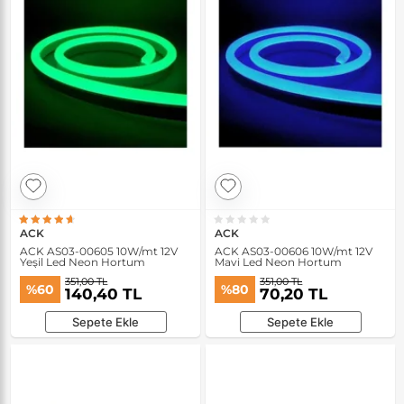
ACK
ACK
ACK AS03-00605 10W/mt 12V
ACK AS03-00606 10W/mt 12V
Yeşil Led Neon Hortum
Mavi Led Neon Hortum
351,00 TL
351,00 TL
%60
%80
140,40 TL
70,20 TL
Sepete Ekle
Sepete Ekle