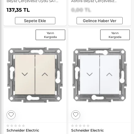
Beyaz Çerçevesiz Uydu SAT
Asfora Beyaz Çerçevesiz
Prizi
Topraklı Priz
137,35 TL
0,00 TL
Sepete Ekle
Gelince Haber Ver
Yarın
Yarın
Kargoda
Kargoda
Schneider Electric
Schneider Electric