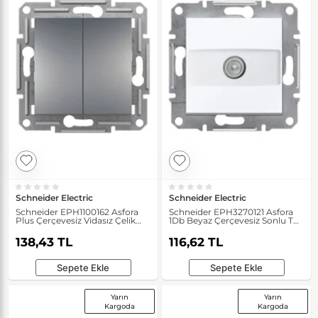
Schneider Electric
Schneider Electric
Schneider EPH1100162 Asfora
Schneider EPH3270121 Asfora
Plus Çerçevesiz Vidasız Çelik
1Db Beyaz Çerçevesiz Sonlu TV
Liht Komütatör
Prizi
138,43 TL
116,62 TL
Sepete Ekle
Sepete Ekle
Yarın
Yarın
Kargoda
Kargoda