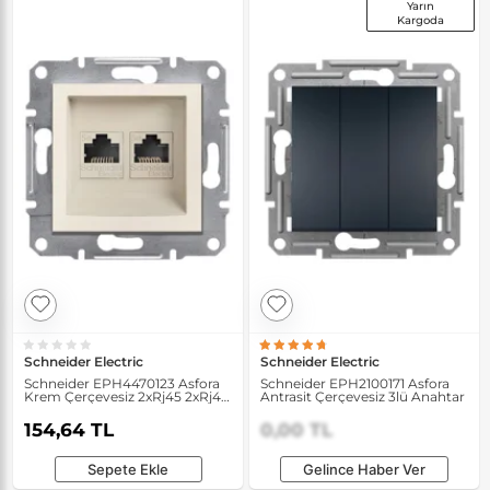
Yarın
Kargoda
Schneider Electric
Schneider Electric
Schneider EPH4470123 Asfora
Schneider EPH2100171 Asfora
Krem Çerçevesiz 2xRj45 2xRj45
Antrasit Çerçevesiz 3lü Anahtar
Cat 5E Utp Data Prizi
154,64 TL
0,00 TL
Sepete Ekle
Gelince Haber Ver