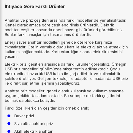
İhtiyaca Göre Farklı Ürünler
Anahtar ve priz çeşitleri arasında farklı modeller de yer almaktadır.
Genel olarak amaca göre çeşitlendirilmiş ürünlerdir. Elektrik
anahtarı çeşitleri arasında enerji saver gibi ürünleri görebilirsiniz.
Bunlar farklı amaçlar için tasarlanmış ürünlerdir.
Enerji saver anahtar modelleri genelde otellerde karşımıza
çıkmaktadır. Otelin vermiş olduğu kart ile elektriği aktive etmek için
kullanımı sağlanmaktadır. Kartı çıkardığınız anda elektrik kesintisi
yaşanır.
Elektrik prizi çeşitleri arasında da farklı ürünler görebiliriz. Örneğin
USB priz modelleri günümüzde sıkça tercih edilmektedir. Çoğu
elektronik cihaz artık USB kablo ile şarj edilebilir ve kullanılabilir
şekilde üretiliyor. Gelişen teknoloji ile adaptör olmadan da USB priz
ile direkt şarj etme işlemini yapabiliyoruz.
Anahtar priz modelleri genel olarak kullanışlı ve kullanım amacına
uygun şekilde tasarlanmaktadır. Bu sebeple de farklı çeşitlerini
bulmak da oldukça kolaydır.
Farklı özellikleri olan çeşitler için örnek olarak;
●
Duvar prizi
●
Sıva altı anahtarlı priz
●
Akıllı elektrik anahtarı