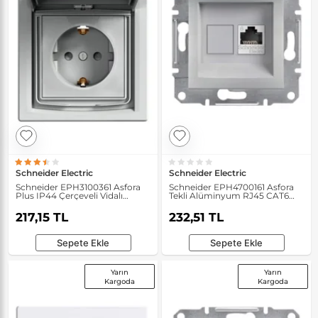
Schneider Electric
Schneider Electric
Schneider EPH3100361 Asfora
Schneider EPH4700161 Asfora
Plus IP44 Çerçeveli Vidalı
Tekli Alüminyum RJ45 CAT6
Kapaklı Alüminyum Topraklı
UTP Telefon Prizi
Priz
217,15 TL
232,51 TL
Sepete Ekle
Sepete Ekle
Yarın
Yarın
Kargoda
Kargoda