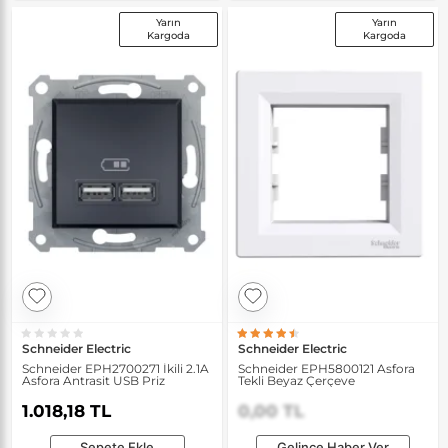
Yarın
Yarın
Kargoda
Kargoda
Schneider Electric
Schneider Electric
Schneider EPH2700271 İkili 2.1A
Schneider EPH5800121 Asfora
Asfora Antrasit USB Priz
Tekli Beyaz Çerçeve
1.018,18 TL
0,00 TL
Sepete Ekle
Gelince Haber Ver