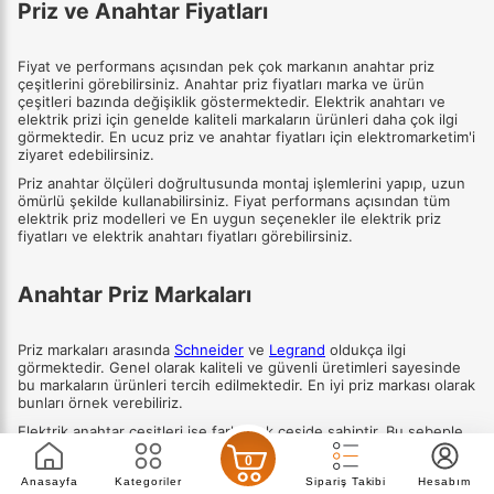
Priz ve Anahtar Fiyatları
Fiyat ve performans açısından pek çok markanın anahtar priz
çeşitlerini görebilirsiniz. Anahtar priz fiyatları marka ve ürün
çeşitleri bazında değişiklik göstermektedir. Elektrik anahtarı ve
elektrik prizi için genelde kaliteli markaların ürünleri daha çok ilgi
görmektedir. En ucuz priz ve anahtar fiyatları için elektromarketim'i
ziyaret edebilirsiniz.
Priz anahtar ölçüleri doğrultusunda montaj işlemlerini yapıp, uzun
ömürlü şekilde kullanabilirsiniz. Fiyat performans açısından tüm
elektrik priz modelleri ve En uygun seçenekler ile elektrik priz
fiyatları ve elektrik anahtarı fiyatları görebilirsiniz.
Anahtar Priz Markaları
Priz markaları arasında
Schneider
ve
Legrand
oldukça ilgi
görmektedir. Genel olarak kaliteli ve güvenli üretimleri sayesinde
bu markaların ürünleri tercih edilmektedir. En iyi priz markası olarak
bunları örnek verebiliriz.
Elektrik anahtar çeşitleri ise farklı çok çeşide sahiptir. Bu sebeple
fiyat açısından farklılıkları görebilirsiniz. Seçim sırasında elektrik
0
anahtarı fiyatları ve kalitesi oldukça önemlidir. Schneider anahtar
Anasayfa
Kategoriler
Sipariş Takibi
Hesabım
modellerinde en iyi seçenekleri sunmaktadır. Elektrik anahtar