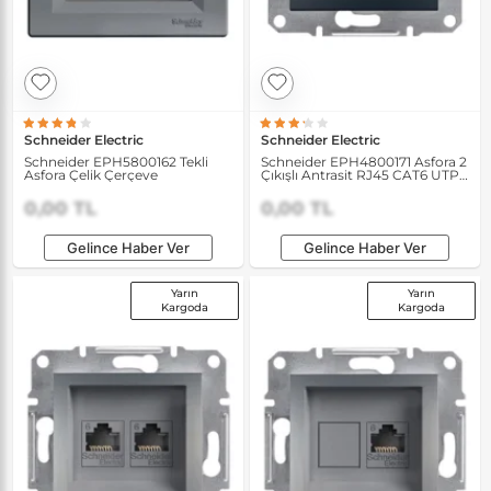
Schneider Electric
Schneider Electric
Schneider EPH5800162 Tekli
Schneider EPH4800171 Asfora 2
Asfora Çelik Çerçeve
Çıkışlı Antrasit RJ45 CAT6 UTP
Data Prizi
0,00 TL
0,00 TL
Gelince Haber Ver
Gelince Haber Ver
Yarın
Yarın
Kargoda
Kargoda