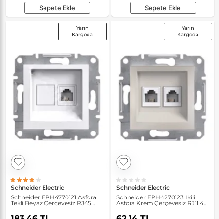
Sepete Ekle
Sepete Ekle
Yarın
Yarın
Kargoda
Kargoda
Schneider Electric
Schneider Electric
Schneider EPH4770121 Asfora
Schneider EPH4270123 İkili
Tekli Beyaz Çerçevesiz RJ45
Asfora Krem Çerçevesiz RJ11 4
CAT6 UTP Data Prizi
Kontaklı Telefon Prizi
183,46 TL
62,14 TL