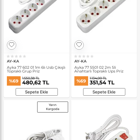
AY-KA
AY-KA
Ayka 77 602 01 1m 6lı Usb Çıkışlı
Ayka 77 5501 02 2m 5li
Topraklı Grup Priz
Anahtarlı Topraklı Ups Priz
1.550,38 TL
1.134,00 TL
%69
%69
480,62 TL
351,54 TL
Sepete Ekle
Sepete Ekle
Yarın
Kargoda