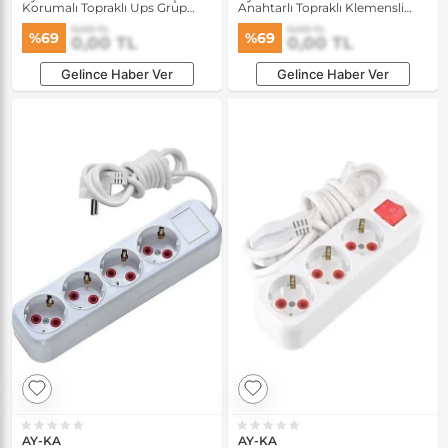
Korumalı Topraklı Ups Grup
Anahtarlı Topraklı Klemensli
Priz
Grup Priz
0,00 TL
0,00 TL
%69
%69
0,00 TL
0,00 TL
Gelince Haber Ver
Gelince Haber Ver
AY-KA
AY-KA