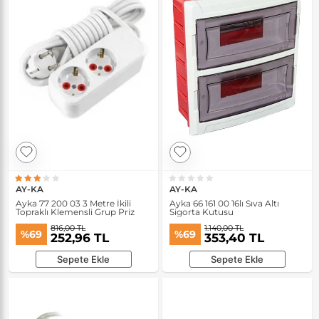
AY-KA
AY-KA
Ayka 77 200 03 3 Metre İkili
Ayka 66 161 00 16lı Sıva Altı
Topraklı Klemensli Grup Priz
Sigorta Kutusu
816,00 TL
1.140,00 TL
%69
%69
252,96 TL
353,40 TL
Sepete Ekle
Sepete Ekle