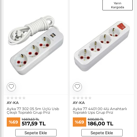
Yarın
Kargoda
AY-KA
AY-KA
Ayka 77 302 05 5m Üçlü Usb
Ayka 77 4401 00 4lü Anahtarlı
Çıkışlı Topraklı Grup Priz
Topraklı Ups Grup Priz
1.669,63 TL
600,00 TL
%69
%69
517,59 TL
186,00 TL
Sepete Ekle
Sepete Ekle