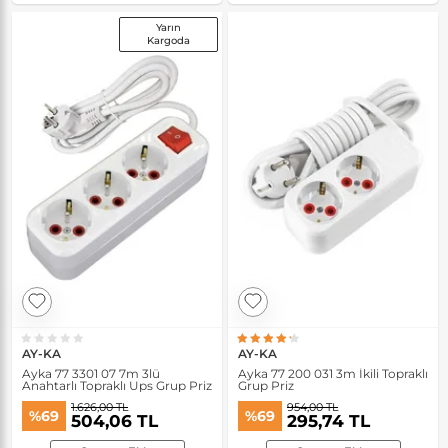
Yarın
Kargoda
AY-KA
AY-KA
Ayka 77 3301 07 7m 3lü
Ayka 77 200 031 3m İkili Topraklı
Anahtarlı Topraklı Ups Grup Priz
Grup Priz
1.626,00 TL
954,00 TL
%69
%69
504,06 TL
295,74 TL