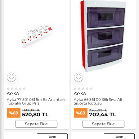
AY-KA
AY-KA
Ayka 77 501 051 5m 5li Anahtarlı
Ayka 66 361 00 36lı Sıva Altı
Topraklı Grup Priz
Sigorta Kutusu
1.680,00 TL
2.265,92 TL
%69
%69
520,80 TL
702,44 TL
Sepete Ekle
Sepete Ekle
Yarın
Yarın