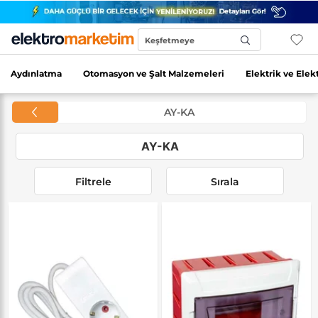
Keşfetmeye
Başla...
Aydınlatma
Otomasyon ve Şalt Malzemeleri
Elektrik ve Elek
AY-KA
AY-KA
Filtrele
Sırala