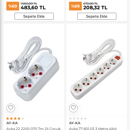
1.560,00 TL
672,00 TL
%69
%69
483,60 TL
208,32 TL
Sepete Ekle
Sepete Ekle
AY-KA
AY-KA
Ayka 22 2200 070 7m 2li Çocuk
Ayka 77 601 03 3 Metre Altılı