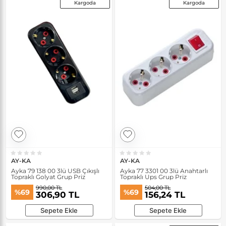
Kargoda
Kargoda
AY-KA
AY-KA
Ayka 79 138 00 3lü USB Çıkışlı
Ayka 77 3301 00 3lü Anahtarlı
Topraklı Golyat Grup Priz
Topraklı Ups Grup Priz
990,00 TL
504,00 TL
%69
%69
306,90 TL
156,24 TL
Sepete Ekle
Sepete Ekle