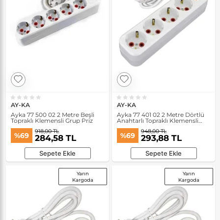
AY-KA
AY-KA
Ayka 77 500 02 2 Metre Beşli
Ayka 77 401 02 2 Metre Dörtlü
Topraklı Klemensli Grup Priz
Anahtarlı Topraklı Klemensli
Grup Priz
918,00 TL
948,00 TL
%69
%69
284,58 TL
293,88 TL
Sepete Ekle
Sepete Ekle
Yarın
Yarın
Kargoda
Kargoda