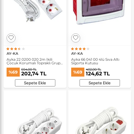
AY-KA
AY-KA
Ayka 22 0200 020 2m İkili
Ayka 66 041 00 4lü Sıva Altı
Çocuk Korumalı Topraklı Grup
Sigorta Kutusu
Priz
654,00 TL
402,00 TL
%69
%69
202,74 TL
124,62 TL
Sepete Ekle
Sepete Ekle