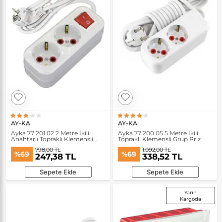
AY-KA
AY-KA
Ayka 77 201 02 2 Metre İkili
Ayka 77 200 05 5 Metre İkili
Anahtarlı Topraklı Klemensli
Topraklı Klemensli Grup Priz
Grup Priz
798,00 TL
1.092,00 TL
%69
%69
247,38 TL
338,52 TL
Sepete Ekle
Sepete Ekle
Yarın
Kargoda