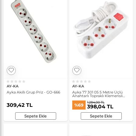
AY-KA
AY-KA
Ayka Akıllı Grup Priz - GO-666
Ayka 77 301 05 5 Metre Üçlü
Anahtarlı Topraklı Klemensli
Grup Priz
1.284,00 TL
309,42 TL
%69
398,04 TL
Sepete Ekle
Sepete Ekle