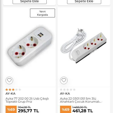
Sepete Ekle
Sepete Ekle
Yarın
Kargoda
AY-KA
AY-KA
Ayka 77 202 00 2li Usb Çıkışlı
Ayka 22 0301 051 5m 3lü
Topraklı Grup Priz
Anahtarlı Çocuk Korumalı
Topraklı Grup Priz
954,08 TL
1.488,00 TL
%69
%69
295,77 TL
461,28 TL