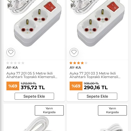
AY-KA
AY-KA
Ayka 77 201 05 5 Metre İkili
Ayka 77 201 03 3 Metre İkili
Anahtarlı Topraklı Klemensli
Anahtarlı Topraklı Klemensli
Grup Priz
Grup Priz
1.212,00 TL
936,00 TL
%69
%69
375,72 TL
290,16 TL
Sepete Ekle
Sepete Ekle
Yarın
Yarın
Kargoda
Kargoda