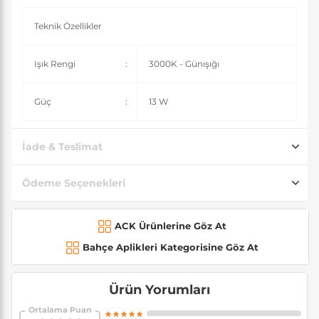
Teknik Özellikler
Işık Rengi
:
3000K - Günışığı
Güç
:
13 W
İade & Teslimat
Ödeme Seçenekleri
ACK Ürünlerine Göz At
Bahçe Aplikleri Kategorisine Göz At
Ürün Yorumları
Ortalama Puan