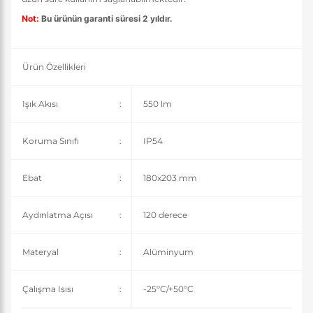
Not:
Bu ürünün garanti süresi 2 yıldır.
Ürün Özellikleri
Işık Akısı
:
550 lm
Koruma Sınıfı
:
IP54
Ebat
:
180x203 mm
Aydınlatma Açısı
:
120 derece
Materyal
:
Alüminyum
Çalışma Isısı
:
-25ºC/+50ºC