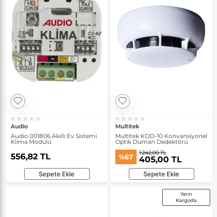
Audio
Multitek
Audio 001806 Akıllı Ev Sistemi
Multitek KOD-10 Konvansiyonel
Klima Modülü
Optik Duman Dedektörü
1.242,00 TL
556,82 TL
%67
405,00 TL
Sepete Ekle
Sepete Ekle
Yarın
Kargoda