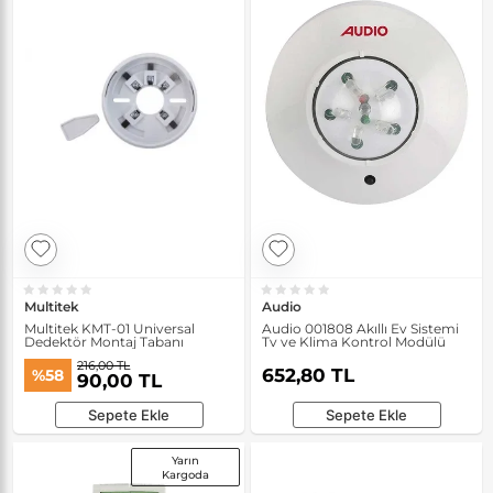
Multitek
Audio
Multitek KMT-01 Universal
Audio 001808 Akıllı Ev Sistemi
Dedektör Montaj Tabanı
Tv ve Klima Kontrol Modülü
216,00 TL
652,80 TL
%58
90,00 TL
Sepete Ekle
Sepete Ekle
Yarın
Kargoda