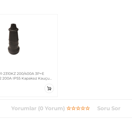
1-2310KZ 200/400A 3P+E
 200A IP55 Kapaksız Kauçuk
tma Prizi
Yorumlar (0 Yorum)
☆☆☆☆☆
Soru Sor