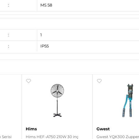
:
MS 58
:
1
:
IP55
Hims
Gwest
Serisi
Hims HEF-A750 210W 30 inç
Gwest YQK300 Zupper 