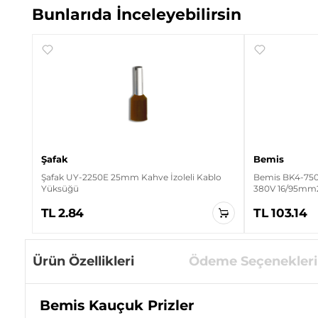
Bunlarıda İnceleyebilirsin
Şafak
Bemis
Şafak UY-2250E 25mm Kahve İzoleli Kablo
Bemis BK4-750
Yüksüğü
380V 16/95mm2
Ark Kaynak Uza
TL 2.84
TL 103.14
Ürün Özellikleri
Ödeme Seçenekleri
Bemis Kauçuk Prizler