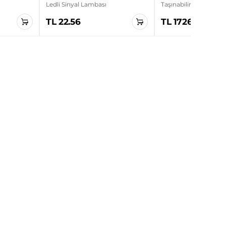
Ledli Sinyal Lambası
Taşınabilir Elektrikli A
Cihazı
TL 22.56
TL 17265.00