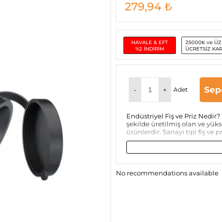
279,94
₺
HAVALE & EFT
25000₺ ve ÜZ
%2 İNDİRİM
ÜCRETSİZ KA
Sep
-
+
Adet
Endüstriyel Fiş ve Priz Nedir? 
şekilde üretilmiş olan ve yük
ürünlerdir. Sanayi tipi fiş ve p
No recommendations available