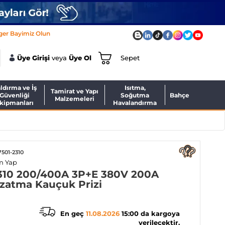
ger Bayimiz Olun
Üye Girişi
veya
Üye Ol
Sepet
ldırma ve İş
Isıtma,
Tamirat ve Yapı
Güvenliği
Soğutma
Bahçe
Malzemeleri
kipmanları
Havalandırma
501-2310
m Yap
310 200/400A 3P+E 380V 200A
zatma Kauçuk Prizi
En geç
11.08.2026
15:00 da kargoya
verilecektir.