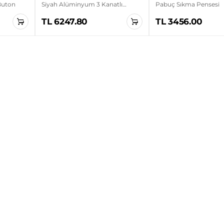
 Buton
Siyah Alüminyum 3 Kanatlı
Pabuç Sıkma Pensesi
Sanayi Tipi Ayaklı Vantilatör
TL 6247.80
TL 3456.00