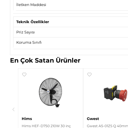
İletken Maddesi
Teknik Özellikler
Priz Sayısı
Koruma Sınıfı
En Çok Satan Ürünler
rt
Hims
Gwest
Hims HEF-D750 210W 30 inç
Gwest A5-01ZS Q 40mm 