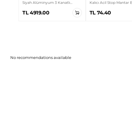
Siyah Alüminyum 3 Kanatlı
Kalıcı Acil Stop Mantar
Sanayi Tipi Duvar Vantilatörü
TL 4919.00
TL 74.40
No recommendations available