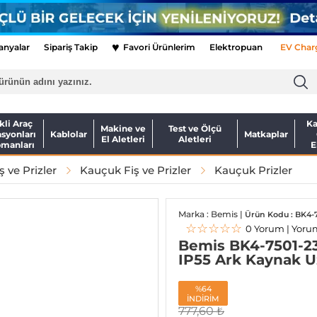
♥
nyalar
Sipariş Takip
Favori Ürünlerim
Elektropuan
EV Char
kli Araç
Ka
Makine ve
Test ve Ölçü
asyonları
Kablolar
Matkaplar
El Aletleri
Aletleri
pmanları
E
ş ve Prizler
Kauçuk Fiş ve Prizler
Kauçuk Prizler
Marka : Bemis |
Ürün Kodu : BK4-7
☆☆☆☆☆
0 Yorum | Yoru
Bemis BK4-7501-2
IP55 Ark Kaynak U
%64
İNDİRİM
777,60
₺