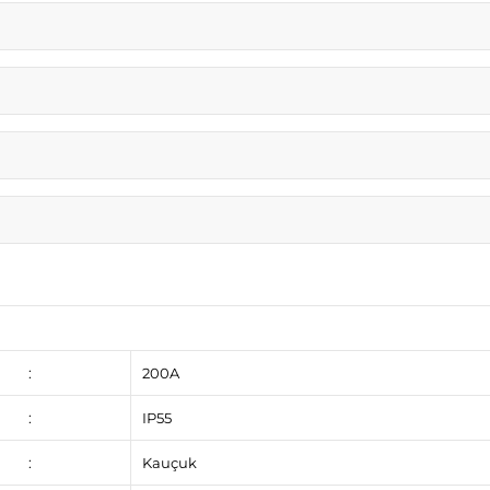
:
200A
:
IP55
:
Kauçuk