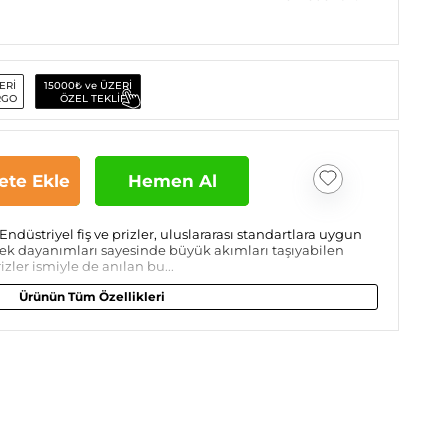
ERİ
15000₺ ve ÜZERİ
RGO
ÖZEL TEKLİF
ete Ekle
Hemen Al
Endüstriyel fiş ve prizler, uluslararası standartlara uygun
sek dayanımları sayesinde büyük akımları taşıyabilen
rizler ismiyle de anılan bu...
Ürünün Tüm Özellikleri