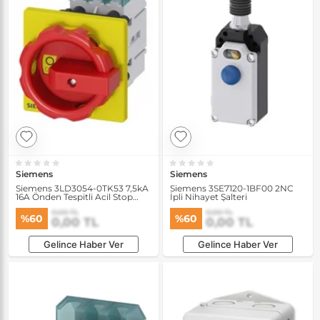
Siemens
Siemens
Siemens 3LD3054-0TK53 7,5kA
Siemens 3SE7120-1BF00 2NC
16A Önden Tespitli Acil Stop
İpli Nihayet Şalteri
Şalteri
0,00 TL
0,00 TL
%60
%60
0,00 TL
0,00 TL
Gelince Haber Ver
Gelince Haber Ver