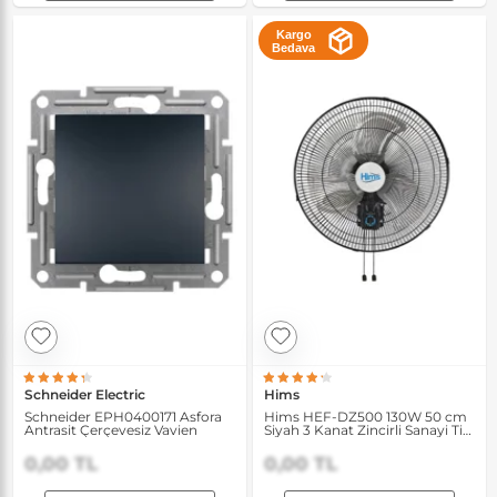
Kargo
Bedava
Schneider Electric
Hims
Schneider EPH0400171 Asfora
Hims HEF-DZ500 130W 50 cm
Antrasit Çerçevesiz Vavien
Siyah 3 Kanat Zincirli Sanayi Tipi
Duvar Vantilatörü
0,00 TL
0,00 TL