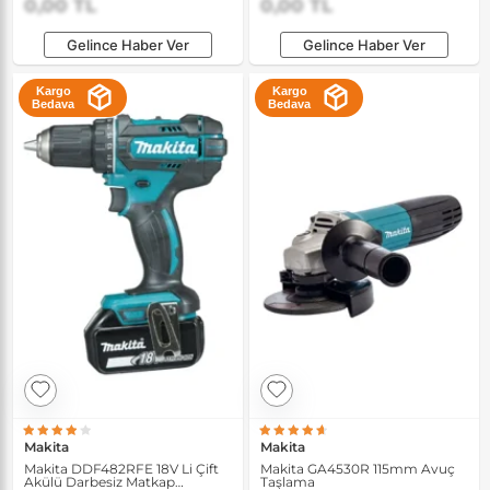
0,00 TL
0,00 TL
Gelince Haber Ver
Gelince Haber Ver
Kargo
Kargo
Bedava
Bedava
Makita
Makita
Makita DDF482RFE 18V Li Çift
Makita GA4530R 115mm Avuç
Akülü Darbesiz Matkap
Taşlama