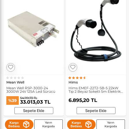
Mean Well
Hims
Mean Well RSP-3000-24
Hims EMEF-22T2-SB-5 22kW
3000W 24V 125A Led Sürücü
Tip 2 Beyaz Soketli 5m Elektrikli
Araç Şarj Kablosu
54.119,73 TL
6.895,20 TL
%39
33.013,03 TL
Sepete Ekle
Sepete Ekle
Yarın
Yarın
Kargo
Kargo
Bedava
Kargoda
Bedava
Kargoda