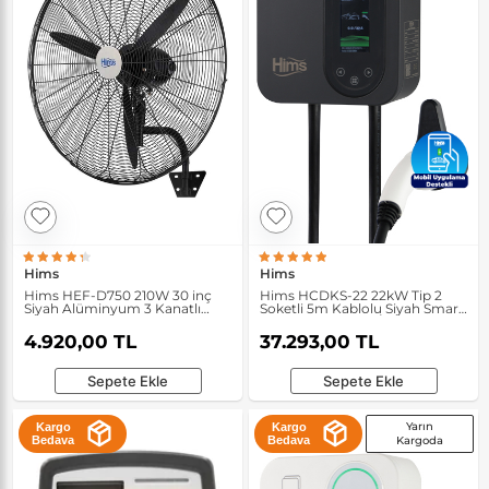
Hims
Hims
Hims HEF-D750 210W 30 inç
Hims HCDKS-22 22kW Tip 2
Siyah Alüminyum 3 Kanatlı
Soketli 5m Kablolu Siyah Smart
Sanayi Tipi Duvar Vantilatörü
Elektrikli Araç Şarj İstasyonu
4.920,00 TL
37.293,00 TL
Sepete Ekle
Sepete Ekle
Yarın
Kargo
Kargo
Bedava
Bedava
Kargoda