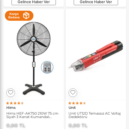
Gelince Haber Ver
Gelince Haber Ver
Kargo
Bedava
Hims
Unit
Hims HEF-AK750 210W 75 cm
Unit UT12D Temassız AC Voltaj
Siyah 3 Kanat Kumandalı
Dedektörü
Sanayi Tipi Ayaklı Vantilatör
0,00 TL
0,00 TL