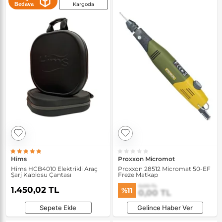
Bedava
Kargoda
Hims
Proxxon Micromot
Hims HCB4010 Elektrikli Araç
Proxxon 28512 Micromat 50-EF
Şarj Kablosu Çantası
Freze Matkap
0,00 TL
1.450,02 TL
%11
0,00 TL
Sepete Ekle
Gelince Haber Ver