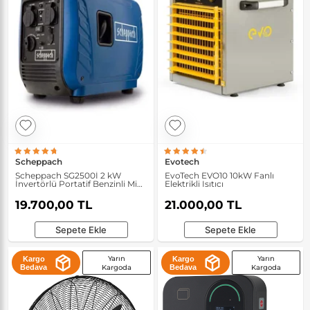
Scheppach
Evotech
Scheppach SG2500İ 2 kW
EvoTech EVO10 10kW Fanlı
İnvertörlü Portatif Benzinli Mini
Elektrikli Isıtıcı
Jeneratör
19.700,00 TL
21.000,00 TL
Sepete Ekle
Sepete Ekle
Yarın
Yarın
Kargo
Kargo
Bedava
Kargoda
Bedava
Kargoda