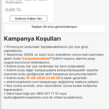
Multimetre
0,00 TL
Gelince Haber Ver
Toplam 23 ürün görüntüleniyor.
Kampanya Koşulları
• Promosyon kodundan faydalanabilmeniz için üye girişi
yapmalısınız.
• Sepetinize 2500₺ ve üzeri ürün ekledikten sonra mail üzerinden
gelen kodu
"
çarşambaindirimi
"
İndirim kuponu alanına yazıp
uygula butonuna tıklamalısınız.
• İndirim kodu her üye tarafından bir kere kullanılabilir.
• İndirim kodu diğer kampanyalarla birleştirilemeyebilir sepette
üzerinde kodu girdiğinizde aktif kampanya durumunda belirtir.
• İndirim kodu
10-09-2025 23:59:59
'a kadar geçerlidir.
• elektromarketim.com kampanyayı değiştirme hakkına sahiptir.
• Kod stokla sınırlıdır, stok tükendikten sonra kodlar kullanıma
kapanacaktır.
• Daha fazla bilgi için 0850 811 71 10 veya
bulten@elektromarketim.com ile irtibat kurabilirsiniz.