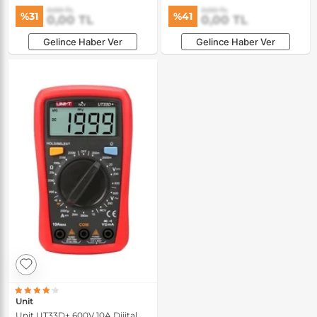
Vidalama
0,00 TL
0,00 TL
%31
%41
0,00 TL
0,00 TL
Gelince Haber Ver
Gelince Haber Ver
Unit
Unit UT33D+ 600V 10A Dijital