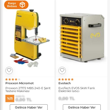
Kargo
Bedava
Proxxon Micromot
Evotech
Proxxon 27172 MBS 240-E Şerit
EvoTech EVO5 5kW Fanlı
Testere Makinesi
Elektrikli Isıtıcı
0,00 TL
0,00 TL
%11
0,00 TL
Gelince Haber Ver
Gelince Haber Ver