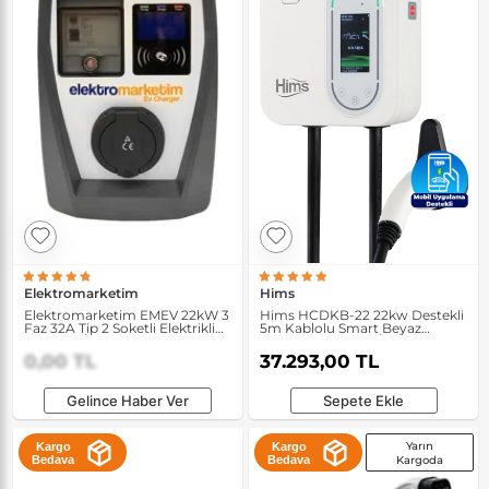
Elektromarketim
Hims
Elektromarketim EMEV 22kW 3
Hims HCDKB-22 22kw Destekli
Faz 32A Tip 2 Soketli Elektrikli
5m Kablolu Smart Beyaz
Araç Şarj İstasyonu
Elektrikli Araç Şarj İstasyonu
0,00 TL
37.293,00 TL
Gelince Haber Ver
Sepete Ekle
Yarın
Kargo
Kargo
Bedava
Bedava
Kargoda