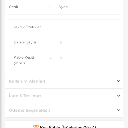
Renk
:
Siyah
Teknik Özellikler
Damar Sayısı
:
2
Kablo Kesiti
:
4
(mm²)
Kullanım Alanları
İade & Teslimat
Ödeme Seçenekleri
Koç Kablo Ürünlerine Göz At