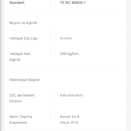
Standart
:
TS IEC 60502-1
Boyut ve Ağırlık
Yaklaşık Dış Çap
:
14 mm
Yaklaşık Net
:
290 kg/km
Ağırlık
Elektriksel Bilgiler
20C de İletken
:
4,61 ohm/km
Direnci
Akım Taşıma
:
Kanal: 54 A
Kapasitesi
Hava: 37 A