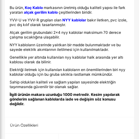
Bu ürün,
Koç Kablo
markasının üretmiş olduğu kaliteli yapısı ile fark
yaratan
alçak gerilim kablo
çeşitlerinden biridir.
YVV-U ve YVV-R grupları olan
NYY kablolar
bakır iletken, pvc izole,
pvc dış kılıf olarak tasarlanmıştır.
Alçak gerilim grubundaki
2x4 nyy kablolar
maksimum 70 derece
çalışma sıcaklığına ulaşabilir.
NYY kabloların üzerinde yalıtkan bir madde bulunmaktadır ve bu
sayede elektrik akımlarının iletilmesi için kullanılmaktadır.
Genellikle yer altında kullanılan nyy kablolar halk arasında yer altı
kablosu olarak da bilinir.
Elektriği iletmek için kullanılan kabloların en önemlilerinden biri nyy
kablolar olduğu için bu gruba sıklıkla rastlamak mümkündür.
Sahip oldukları kaliteli ve sağlam yapıları sayesinde elektriğin
taşınmasında güvenilir bir olanak sağlar.
İlgili ürünün makara uzunluğu 1000 metredir. Kesim yapılarak
gönderim sağlanan kablolarda iade ve değişim söz konusu
değildir.
Ürün Özellikleri