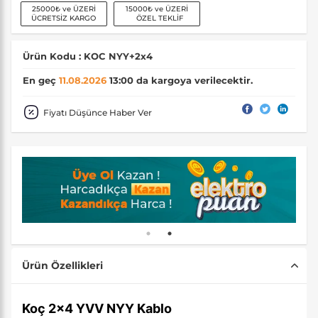
25000₺ ve ÜZERİ
15000₺ ve ÜZERİ
ÜCRETSİZ KARGO
ÖZEL TEKLİF
Ürün Kodu : KOC NYY+2x4
En geç
11.08.2026
13:00 da kargoya verilecektir.
Fiyatı Düşünce Haber Ver
Ürün Özellikleri
Koç 2x4 YVV NYY Kablo