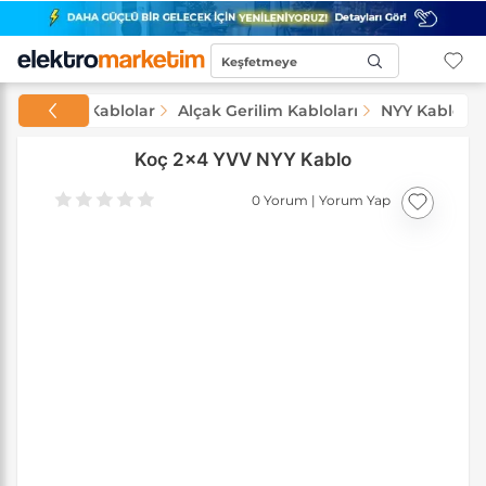
Keşfetmeye
Başla...
Kablolar
Alçak Gerilim Kabloları
NYY Kablolar
Koç 2x4 YVV NYY Kablo
0 Yorum
|
Yorum Yap