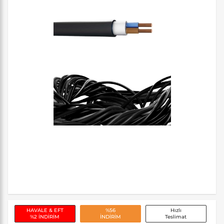
HAVALE & EFT
%56
Hızlı
%2 İNDİRİM
İNDİRİM
Teslimat