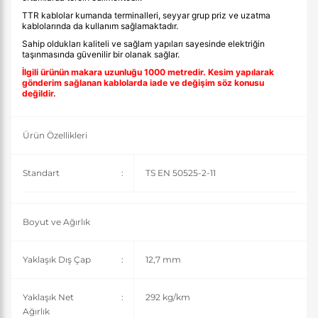
TTR kablolar kumanda terminalleri, seyyar grup priz ve uzatma
kablolarında da kullanım sağlamaktadır.
Sahip oldukları kaliteli ve sağlam yapıları sayesinde elektriğin
taşınmasında güvenilir bir olanak sağlar.
İlgili ürünün makara uzunluğu 1000 metredir. Kesim yapılarak
gönderim sağlanan kablolarda iade ve değişim söz konusu
değildir.
Ürün Özellikleri
Standart
:
TS EN 50525-2-11
Boyut ve Ağırlık
Yaklaşık Dış Çap
:
12,7 mm
Yaklaşık Net
:
292 kg/km
Ağırlık