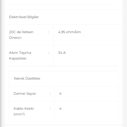
Elektriksel Bilgiler
20C de İletken
:
4,95 ohm/km
Direnci
Akım Taşıma
:
34 A
Kapasitesi
Teknik Özellikler
Damar Sayısı
:
4
Kablo Kesiti
:
4
(mm²)