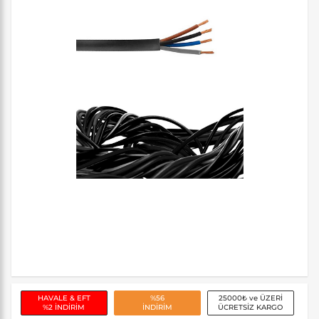
HAVALE & EFT
%56
25000₺ ve ÜZERİ
%2 İNDİRİM
İNDİRİM
ÜCRETSİZ KARGO