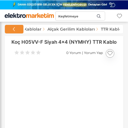
Keşfetmeye
Başla...
Kablolar
Alçak Gerilim Kabloları
TTR Kablolar
Koç H05VV-F Siyah 4x4 (NYMHY) TTR Kablo
0 Yorum
|
Yorum Yap