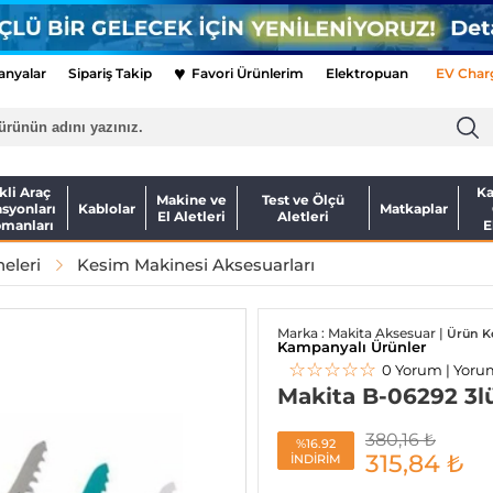
♥
nyalar
Sipariş Takip
Favori Ürünlerim
Elektropuan
EV Char
kli Araç
Ka
Makine ve
Test ve Ölçü
asyonları
Kablolar
Matkaplar
El Aletleri
Aletleri
pmanları
E
eleri
Kesim Makinesi Aksesuarları
Marka : Makita Aksesuar |
Ürün K
Kampanyalı Ürünler
☆☆☆☆☆
0 Yorum | Yoru
Makita B-06292 3l
380,16
₺
%16.92
315,84
₺
İNDİRİM