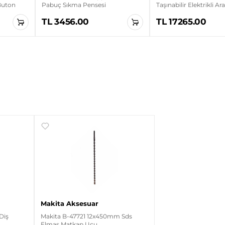
 Buton
Pabuç Sıkma Pensesi
Taşınabilir Elektrikli Ar
Cihazı
TL 3456.00
TL 17265.00
Makita Aksesuar
Diş
Makita B-47721 12x450mm Sds
Elmas Matkap Ucu