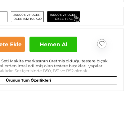
25000₺ ve ÜZERİ
15000₺ ve ÜZERİ
ÜCRETSİZ KARGO
ÖZEL TEKLİF
ete Ekle
Hemen Al
 Seti Makita markasının üretmiş olduğu testere bıçak
allerden imal edilmiş olan testere bıçakları, yapıları
ıdır. Set içerisinde B50, B51 ve B52 olmak...
Ürünün Tüm Özellikleri