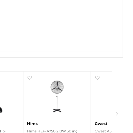
Hims
Gwest
Tipi
Hims HEF-A750 210W 30 inç
Gwest A5-10XD 1NO Le