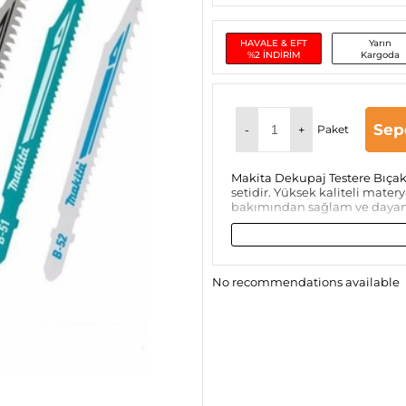
HAVALE & EFT
Yarın
%2 İNDİRİM
Kargoda
Sep
-
+
Paket
Makita Dekupaj Testere Bıçak
setidir. Yüksek kaliteli matery
bakımından sağlam ve dayanıkl
No recommendations available