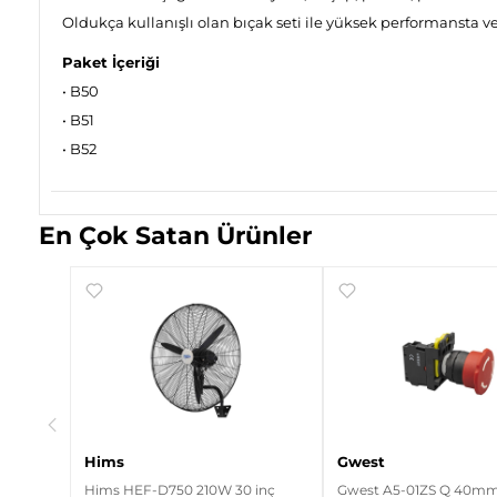
Oldukça kullanışlı olan bıçak seti ile yüksek performansta ver
Paket İçeriği
• B50
• B51
• B52
En Çok Satan Ürünler
ırmızı
Hims
Gwest
Hims HEF-D750 210W 30 inç
Gwest A5-01ZS Q 40mm 