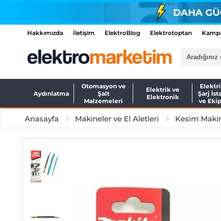
Hakkımızda
İletişim
ElektroBlog
Elektrotoptan
Kampa
Otomasyon ve
Elektri
Elektrik ve
Aydınlatma
Şalt
Şarj İst
Elektronik
Malzemeleri
ve Eki
Anasayfa
Makineler ve El Aletleri
Kesim Makin