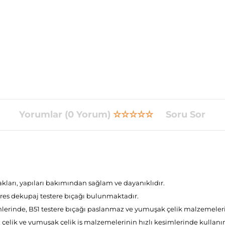
Yorumlar (0 Yorum)
☆☆☆☆☆
Soru Sor
akları, yapıları bakımından sağlam ve dayanıklıdır.
pres dekupaj testere bıçağı bulunmaktadır.
mlerinde, B51 testere bıçağı paslanmaz ve yumuşak çelik malzemeleri
 çelik ve yumuşak çelik iş malzemelerinin hızlı kesimlerinde kullanım