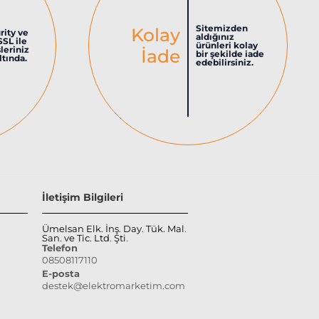
Sitemizden
Kolay
rity ve
aldığınız
SSL ile
ürünleri kolay
şleriniz
İade
bir şekilde iade
tında.
edebilirsiniz.
İletişim Bilgileri
Ümelsan Elk. İnş. Day. Tük. Mal.
San. ve Tic. Ltd. Şti.
Telefon
08508117110
E-posta
destek@elektromarketim.com