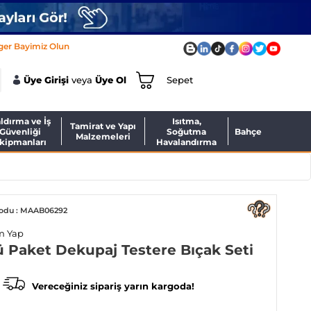
ger Bayimiz Olun
Üye Girişi
veya
Üye Ol
Sepet
ldırma ve İş
Isıtma,
Tamirat ve Yapı
Güvenliği
Soğutma
Bahçe
Malzemeleri
kipmanları
Havalandırma
odu : MAAB06292
m Yap
ü Paket Dekupaj Testere Bıçak Seti
Vereceğiniz sipariş yarın kargoda!