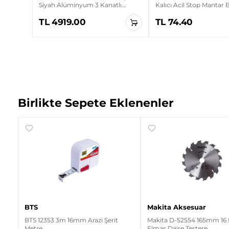
Siyah Alüminyum 3 Kanatlı
Kalıcı Acil Stop Mantar
Sanayi Tipi Duvar Vantilatörü
TL 4919.00
TL 74.40
Birlikte Sepete Eklenenler
BTS
Makita Aksesuar
BTS 12353 3m 16mm Arazi Şerit
Makita D-52554 165mm 16 
Metre
Elmas Daire Testere