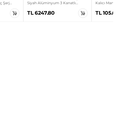
aç Şarj
Siyah Alüminyum 3 Kanatlı
Kalıcı Mandal Buton
Sanayi Tipi Ayaklı Vantilatör
TL 6247.80
TL 105.60