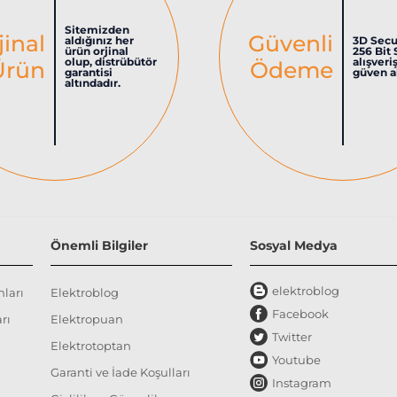
Sitemizden
jinal
Güvenli
aldığınız her
3D Secu
ürün orjinal
256 Bit 
olup, distrübütör
alışveri
Ürün
Ödeme
garantisi
güven al
altındadır.
Önemli Bilgiler
Sosyal Medya
elektroblog
nları
Elektroblog
Facebook
rı
Elektropuan
Twitter
Elektrotoptan
Youtube
Garanti ve İade Koşulları
Instagram