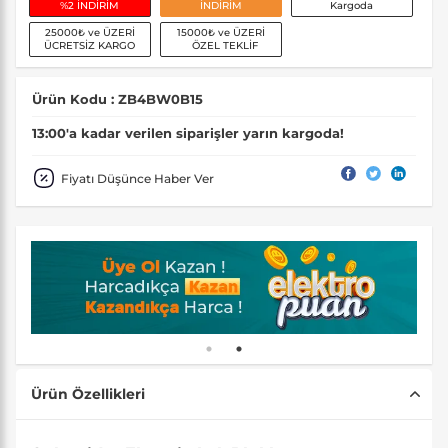
%2 İNDİRİM
İNDİRİM
Kargoda
25000₺ ve ÜZERİ
15000₺ ve ÜZERİ
ÜCRETSİZ KARGO
ÖZEL TEKLİF
Ürün Kodu : ZB4BW0B15
13:00'a kadar verilen siparişler yarın kargoda!
Fiyatı Düşünce Haber Ver
Ürün Özellikleri