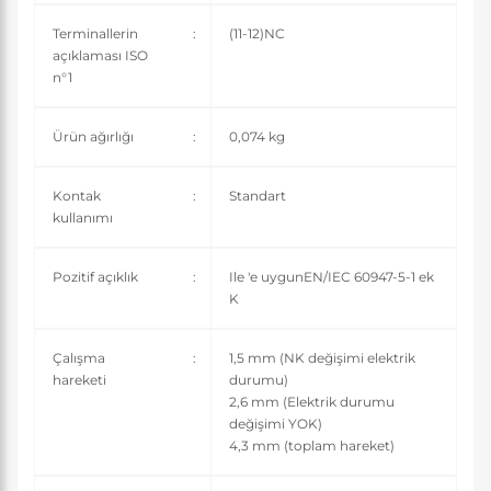
Terminallerin
:
(11-12)NC
açıklaması ISO
n°1
Ürün ağırlığı
:
0,074 kg
Kontak
:
Standart
kullanımı
Pozitif açıklık
:
Ile 'e uygunEN/IEC 60947-5-1 ek
K
Çalışma
:
1,5 mm (NK değişimi elektrik
hareketi
durumu)
2,6 mm (Elektrik durumu
değişimi YOK)
4,3 mm (toplam hareket)