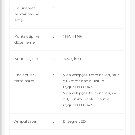
Bölünemez
:
1
miktar başına
satış
Kontak tipi ve
:
1 NA + 1 NK
düzenleme
Kontak işlemi
:
Yavaş kesen
Bağlantılar -
:
Vida kelepçesi terminalleri, <= 2
terminaller
x 1,5 mm² Kablo uçlu 'e
uygunEN 60947-1
Vida kelepçesi terminalleri, >= 1
x 0,22 mm² kablo uçsuz 'e
uygunEN 60947-1
Ampul tabanı
:
Entegre LED