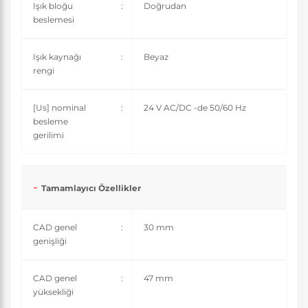
Işık bloğu
:
Doğrudan
beslemesi
Işık kaynağı
:
Beyaz
rengi
[Us] nominal
:
24 V AC/DC -de 50/60 Hz
besleme
gerilimi
Tamamlayıcı Özellikler
CAD genel
:
30 mm
genişliği
CAD genel
:
47 mm
yüksekliği