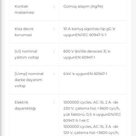
Kontak
:
Gümüş alaşım (Ag/Ni)
malzemesi
Kisa devre
:
10 A kartuş sigortası tip gG 'e
korumasi
uygunEN/IEC 60947-5-1
[Ui] nominal
:
600 V (kirlilik derecesi 3) 'e
yalıtım voltajı
uygunEN 60947-1
[Uimp] nominal
:
6 kV 'e uygunEN 60947-1
darbe dayanım
voltajı
Elektrik
:
1000000 cycles, AC-15, 2 A -de
dayanıklılığı
230 V, çalisma hizi <3600 cyc/h,
yük faktörü: 0,5 'e uygunEN/IEC
60947-5-1 ek C
1000000 cycles, AC-15, 3 A -de
120 V, çalisma hizi <3600 cyc/h,