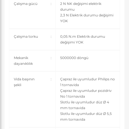
Çalışma gücü
:
2 N NK değişimi elektrik
durumu
2,3 N Elektrik durumu değişimi
YOK
Çalışma torku
:
0,05 N.m Elektrik durumu
değişimi YOK
Mekanik
:
5000000 döngü
dayanıklılık
Vida başının
:
Çapraz ile uyumludur Philips no
şekli
1 tornavida
Çapraz ile uyumludur pozidriv
No 1 tornavida
Slotlu ile uyumludur düz Ø 4
mm tornavida
Slotlu ile uyumludur düz Ø 5,5
mm tornavida