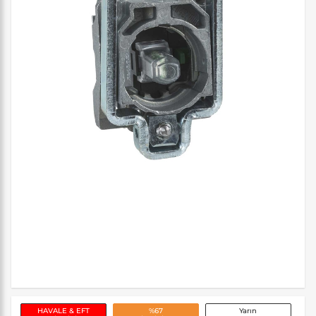
HAVALE & EFT
%67
Yarın