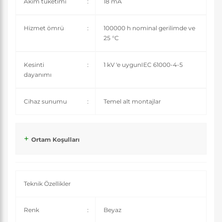
Akım tüketimi
:
18 mA
Hizmet ömrü
:
100000 h nominal gerilimde ve
25 °C
Kesinti
:
1 kV 'e uygunIEC 61000-4-5
dayanımı
Cihaz sunumu
:
Temel alt montajlar
Ortam Koşulları
Teknik Özellikler
Renk
:
Beyaz