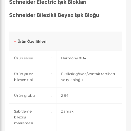
Schneider Electric Işık Blokları
Schneider Bilezikli Beyaz Işık Bloğu
Ürün Özellikleri
Ürün serisi
:
Harmony XB4
Ürün ya da
:
Eksiksiz gövde/kontak tertibatı
bileşen tipi
ve ışık bloğu
Ürün grubu
:
ZB4
Sabitleme
:
Zamak
bileziği
malzemesi