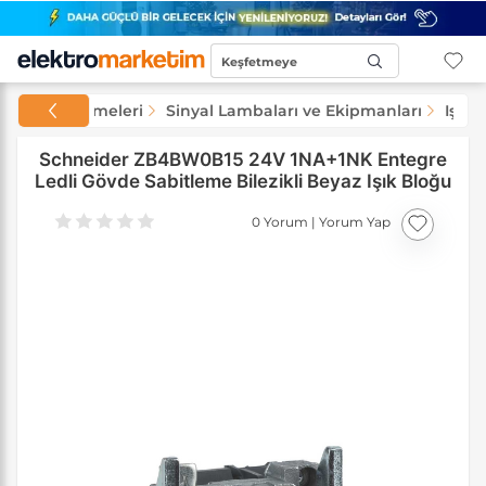
Keşfetmeye
Başla...
 Şalt Malzemeleri
Sinyal Lambaları ve Ekipmanları
Işık 
Schneider ZB4BW0B15 24V 1NA+1NK Entegre
Ledli Gövde Sabitleme Bilezikli Beyaz Işık Bloğu
0 Yorum
|
Yorum Yap