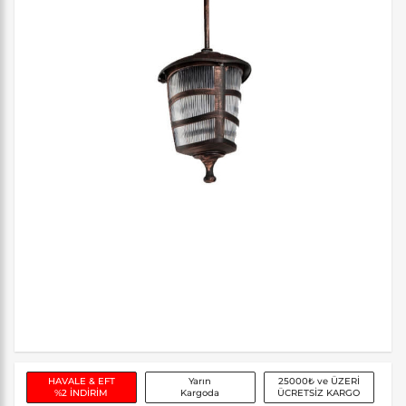
HAVALE & EFT
Yarın
25000₺ ve ÜZERİ
%2 İNDİRİM
Kargoda
ÜCRETSİZ KARGO