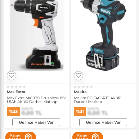
Max Extra
Makita
Max Extra MX1830 Brushless 18V
Makita DDF486RTJ Akülü
1.5Ah Akülü Darbeli Matkap
Darbeli Matkap
0,00 TL
0,00 TL
%33
%31
0,00 TL
0,00 TL
Gelince Haber Ver
Gelince Haber Ver
Kargo
Kargo