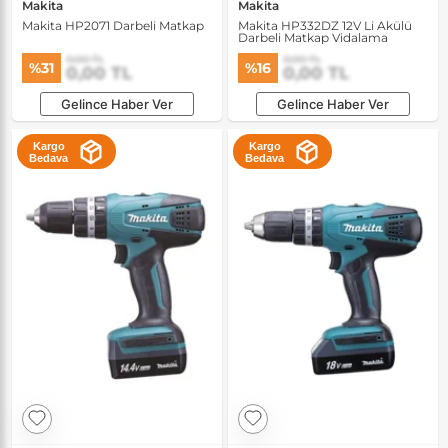
Makita
Makita
Makita HP2071 Darbeli Matkap
Makita HP332DZ 12V Li Akülü
Darbeli Matkap Vidalama
0,00 TL
0,00 TL
%31
%16
0,00 TL
0,00 TL
Gelince Haber Ver
Gelince Haber Ver
Kargo
Kargo
Bedava
Bedava