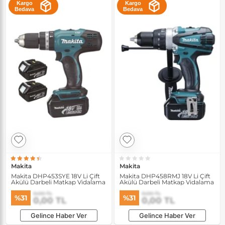
Kargo
Kargo
Bedava
Bedava
Makita
Makita
Makita DHP453SYE 18V Li Çift
Makita DHP458RMJ 18V Li Çift
Akülü Darbeli Matkap Vidalama
Akülü Darbeli Matkap Vidalama
0,00 TL
0,00 TL
%31
%31
0,00 TL
0,00 TL
Gelince Haber Ver
Gelince Haber Ver