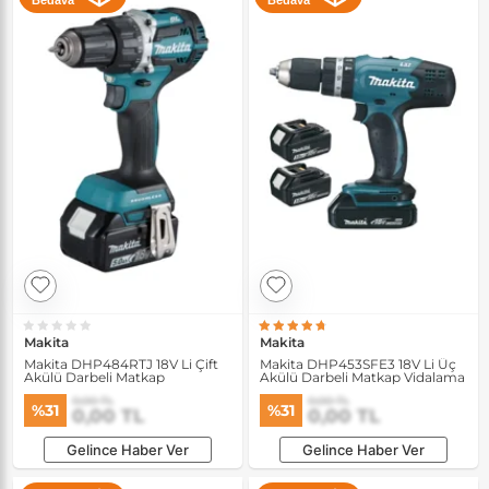
Bedava
Bedava
Makita
Makita
Makita DHP484RTJ 18V Li Çift
Makita DHP453SFE3 18V Li Üç
Akülü Darbeli Matkap
Akülü Darbeli Matkap Vidalama
0,00 TL
0,00 TL
%31
%31
0,00 TL
0,00 TL
Gelince Haber Ver
Gelince Haber Ver