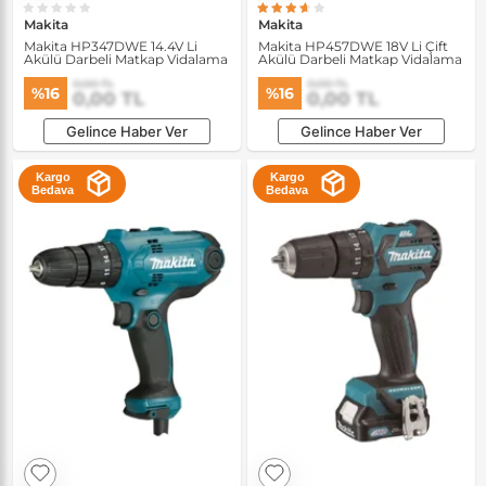
Makita
Makita
Makita HP347DWE 14.4V Li
Makita HP457DWE 18V Li Çift
Akülü Darbeli Matkap Vidalama
Akülü Darbeli Matkap Vidalama
0,00 TL
0,00 TL
%16
%16
0,00 TL
0,00 TL
Gelince Haber Ver
Gelince Haber Ver
Kargo
Kargo
Bedava
Bedava