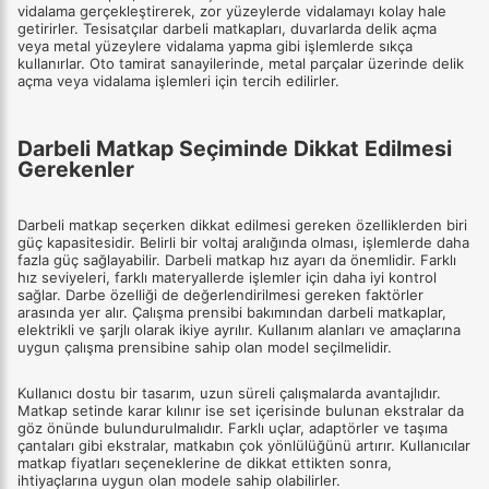
vidalama gerçekleştirerek, zor yüzeylerde vidalamayı kolay hale
getirirler. Tesisatçılar darbeli matkapları, duvarlarda delik açma
veya metal yüzeylere vidalama yapma gibi işlemlerde sıkça
kullanırlar. Oto tamirat sanayilerinde, metal parçalar üzerinde delik
açma veya vidalama işlemleri için tercih edilirler.
Darbeli Matkap Seçiminde Dikkat Edilmesi
Gerekenler
Darbeli matkap seçerken dikkat edilmesi gereken özelliklerden biri
güç kapasitesidir. Belirli bir voltaj aralığında olması, işlemlerde daha
fazla güç sağlayabilir. Darbeli matkap hız ayarı da önemlidir. Farklı
hız seviyeleri, farklı materyallerde işlemler için daha iyi kontrol
sağlar. Darbe özelliği de değerlendirilmesi gereken faktörler
arasında yer alır. Çalışma prensibi bakımından darbeli matkaplar,
elektrikli ve şarjlı olarak ikiye ayrılır. Kullanım alanları ve amaçlarına
uygun çalışma prensibine sahip olan model seçilmelidir.
Kullanıcı dostu bir tasarım, uzun süreli çalışmalarda avantajlıdır.
Matkap setinde karar kılınır ise set içerisinde bulunan ekstralar da
göz önünde bulundurulmalıdır. Farklı uçlar, adaptörler ve taşıma
çantaları gibi ekstralar, matkabın çok yönlülüğünü artırır. Kullanıcılar
matkap fiyatları seçeneklerine de dikkat ettikten sonra,
ihtiyaçlarına uygun olan modele sahip olabilirler.