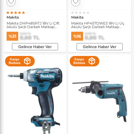
Makita
Makita
Makita DHP485RTJ 18V Li Çift
Makita HP457DWE3 18V Li Üç
Akülü Şarjlı Darbeli Matkap
Akülü Şarjlı Darbeli Matkap
Vidalama
Vidalama
0,00 TL
0,00 TL
%31
%16
0,00 TL
0,00 TL
Gelince Haber Ver
Gelince Haber Ver
Kargo
Kargo
Bedava
Bedava