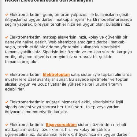
✓
Elektromarketim, geniş bir ürün yelpazesi ile kullanıcıların çeşitli
ihtiyaçlarına uygun darbeli matkaplar içerir. Farklı modeller arasında
seçim yaparak, bireysel tercihlerinize en uygun olanı bulabilirsiniz.
✓
Elektromarketim, matkap alışverişini hızlı, kolay ve güvenilir bir
deneyim haline getirir. Web sitemizde aradığınız darbeli matkabı
seçip, tercih ettiğiniz ödeme yöntemini kullanarak siparişinizi
tamamlayabilirsiniz. Siparişleriniz özenle ve en kısa sürede kargoya
verilir, böylece alışveriş deneyiminiz sorunsuz bir şekilde
tamamlanmış olur.
✓
Elektromarketim,
Elektrotoptan
satış sistemiyle toptan alımlarda
müşterilere özel avantajlar sunar. Bu sayede işletmeler ve toptan
alıcılar, uygun ve ucuz fiyatlar ile yüksek kaliteli ürünleri temin
edebilirler.
✓
Elektromarketim'in müşteri hizmetleri ekibi, siparişinizle ilgili
sipariş öncesi veya sonrası her türlü soru, talep veya yardım
ihtiyacınızı memnuniyetle karşılar.
✓
Elektromarketim'in
Bişeysorcaktım
sistemi üzerinden darbeli
matkapların detaylı özelliklerini, hızlı ve kolay bir şekilde
öğrenebilirsiniz. Sorularınızı ileterek, ihtiyacınıza en uygun darbeli