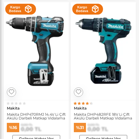
Kargo
Kargo
Bedava
Bedava
Makita
Makita
Makita DHP470RMJ 14.4V Li Çift
Makita DHP482RFE 18V Li Çift
Akülü Darbeli Matkap Vidalama
Akülü Darbeli Matkap Vidalama
0,00 TL
0,00 TL
%16
%31
0,00 TL
0,00 TL
Gelince Haber Ver
Gelince Haber Ver