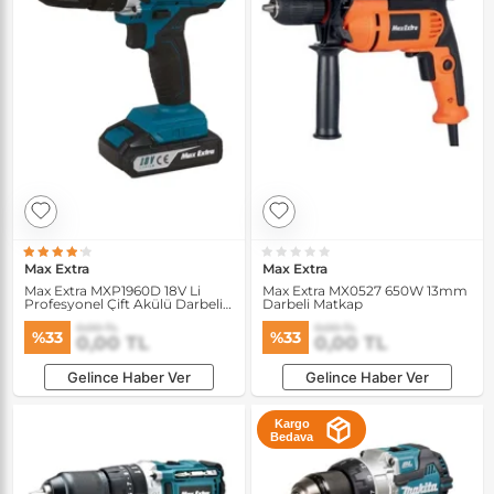
Max Extra
Max Extra
Max Extra MXP1960D 18V Li
Max Extra MX0527 650W 13mm
Profesyonel Çift Akülü Darbeli
Darbeli Matkap
Matkap
0,00 TL
0,00 TL
%33
%33
0,00 TL
0,00 TL
Gelince Haber Ver
Gelince Haber Ver
Kargo
Bedava