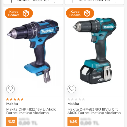
Kargo
Kargo
Bedava
Bedava
Makita
Makita
Makita DHP482Z 18V Li Akülü
Makita DHP483RFJ 18V Li Çift
Darbeli Matkap Vidalama
Akülü Darbeli Matkap Vidalama
0,00 TL
0,00 TL
%31
%16
0,00 TL
0,00 TL