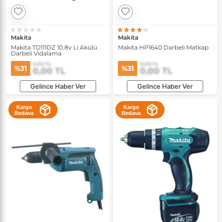
Makita
Makita
Makita TD111DZ 10.8v Li Akülü
Makita HP1640 Darbeli Matkap
Darbeli Vidalama
0,00 TL
0,00 TL
%31
%31
0,00 TL
0,00 TL
Gelince Haber Ver
Gelince Haber Ver
Kargo
Kargo
Bedava
Bedava