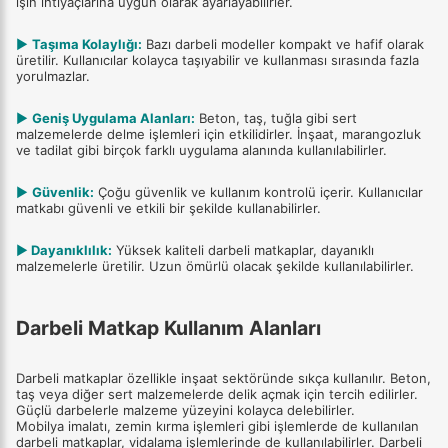
işin ihtiyaçlarına uygun olarak ayarlayabilirler.
▶
Taşıma Kolaylığı:
Bazı darbeli modeller kompakt ve hafif olarak
üretilir. Kullanıcılar kolayca taşıyabilir ve kullanması sırasında fazla
yorulmazlar.
▶
Geniş Uygulama Alanları:
Beton, taş, tuğla gibi sert
malzemelerde delme işlemleri için etkilidirler. İnşaat, marangozluk
ve tadilat gibi birçok farklı uygulama alanında kullanılabilirler.
▶
Güvenlik:
Çoğu güvenlik ve kullanım kontrolü içerir. Kullanıcılar
matkabı güvenli ve etkili bir şekilde kullanabilirler.
▶
Dayanıklılık:
Yüksek kaliteli darbeli matkaplar, dayanıklı
malzemelerle üretilir. Uzun ömürlü olacak şekilde kullanılabilirler.
Darbeli Matkap Kullanım Alanları
Darbeli matkaplar özellikle inşaat sektöründe sıkça kullanılır. Beton,
taş veya diğer sert malzemelerde delik açmak için tercih edilirler.
Güçlü darbelerle malzeme yüzeyini kolayca delebilirler.
Mobilya imalatı, zemin kırma işlemleri gibi işlemlerde de kullanılan
darbeli matkaplar, vidalama işlemlerinde de kullanılabilirler. Darbeli