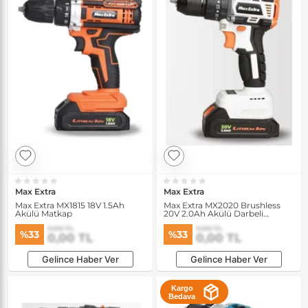
Max Extra
Max Extra
Max Extra MX1815 18V 1.5Ah
Max Extra MX2020 Brushless
Akülü Matkap
20V 2.0Ah Akülü Darbeli
Matkap
0,00 TL
0,00 TL
%33
%33
0,00 TL
0,00 TL
Gelince Haber Ver
Gelince Haber Ver
Kargo
Bedava