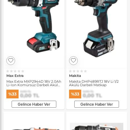
Max Extra
Makita
Max Extra MXP2944D 18V 2.0Ah
Makita DHP489RTJ 18V Li 1/2
Li-Ion Komürsüz Darbeli Akülü
Akülü Darbeli Matkap
Matkap
0,00 TL
0,00 TL
%33
%33
0,00 TL
0,00 TL
Gelince Haber Ver
Gelince Haber Ver