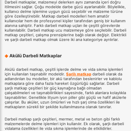
Darbeli matkaplar, malzemeyi delerken aynı zamanda içeri doğru
itilmesini sağlar. Çoğu modelde darbe gücü ayarlanabilir. Böylelikle,
kullanıcı delme işlemine uygun gücü seçebilir ve malzeme türüne
göre özelleştirebilir. Matkap darbeli modelleri hem amatör
kullanıcılar hem de profesyonel kişiler tarafından geniş bir kullanım
alanına sahiptir. Farklı darbeli matkap uçları ile çeşitli görevlerde
kullanılabilir. Darbeli matkap ucu malzemeye göre seçilebilir. Darbeli
matkap çeşitleri, çalışma prensiplerine bağlı olarak değişir. Elektrikli
ve şarjlı darbeli matkap olmak üzere iki ana kategoriye ayrılırlar.
◈
Akülü Darbeli Matkaplar
Akülü darbeli matkap, çeşitli işlerde delme ve vida sıkma işlemleri
için kullanılan taşınabilir modeldir.
Şarjlı matkap
darbeli olarak da
adlandırılan bu modeller, bir akü tarafından beslenirler ve kablolu
matkaplara göre daha fazla hareket özgürlüğü sağlarlar. Darbeli
şarjlı matkap çeşitleri bir güç kaynağına bağlı olmadan
çalışabilmeleri ve taşınabilirlikleri sayesinde, farklı alanlara kolaylıkla
taşınabilirler. Genellikle lityum iyon piller gibi güçlü ve hafif akülerle
çalışırlar. Bu aküler, uzun ömürleri ve hızlı şarj olma özellikleri ile
matkapların sürekli bir şekilde kullanılmasına olanak tanırlar.
Darbeli matkap şarjlı çeşitleri, mermer, metal ve beton gibi farklı
malzemelerde delme işlemleri için kullanılır. Ek olarak, şarjlı darbeli
vidalama özellikleri ile vida sıkma işlemlerinde de etkilidirler.