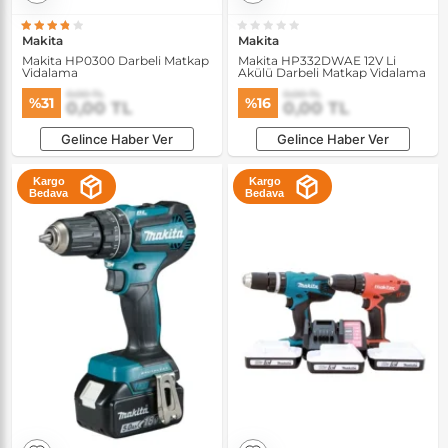
Makita
Makita
Makita HP0300 Darbeli Matkap
Makita HP332DWAE 12V Li
Vidalama
Akülü Darbeli Matkap Vidalama
0,00 TL
0,00 TL
%31
%16
0,00 TL
0,00 TL
Gelince Haber Ver
Gelince Haber Ver
Kargo
Kargo
Bedava
Bedava