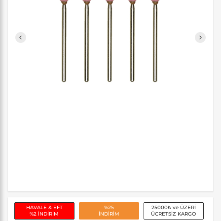
HAVALE & EFT
%25
25000₺ ve ÜZERİ
%2 İNDİRİM
İNDİRİM
ÜCRETSİZ KARGO