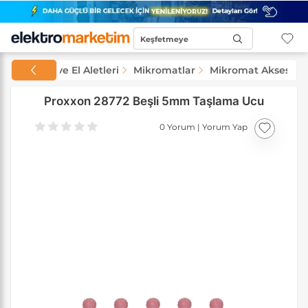
Keşfetmeye
Başla...
Makineler ve El Aletleri
Mikromatlar
Mikromat Aksesuarl
Proxxon 28772 Beşli 5mm Taşlama Ucu
0 Yorum
|
Yorum Yap