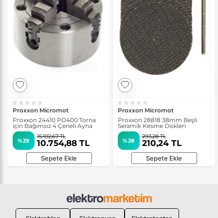
Proxxon Micromot
Proxxon Micromot
Proxxon 24410 PD400 Torna
Proxxon 28818 38mm Beşli
için Bağımsız 4 Çeneli Ayna
Seramik Kesme Diskleri
15.102,67 TL
293,28 TL
%29
%28
10.754,88 TL
210,24 TL
Sepete Ekle
Sepete Ekle