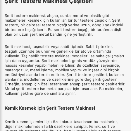
Şerit Testere Makinesi Çeşitleri
Şerit testere makinesi, ahşap, sunta, metal ve plastik gibi
malzemeleri kesmek için kullanılan bir tür testere çeşididir. Şerit
testere, bir dairesel testere bıçağı yerine uzun, döngü şeklindeki
bir testere bıçağı içerir. Bu şerit testere bıçağı, bir tarafında dişli
olan bir uzun şerit metal bandın içine yerleştirilir.
Şerit makinesi, taşınabilir veya sabit tiptedir. Sabit tiptekiler,
tezgah üzerinde bulunur ve genellikle bir atölye ortamında
kullanılır. Taşınabilir testere makinası modelleri ise saha çalışmaları
için daha uygundur. Şerit makineleri, geniş ve düz yüzeylerde
hassas kesimler yapabilmeleri ile bilinir. Bu özellikleri sayesinde,
marangozluk, metal işleme, mobilya yapımı ve inşaat gibi birçok
endüstriyel alanda tercih edilirler. Şeritli testere çeşitleri, kullanım
alanlarına, modellerine ve özelliklerine göre değişiklik gösterir.
Örneğin, ahşap için özel tasarlanan ahşap şerit testere çeşitleridir.
Metal şerit testere ise metal parçalar için tasarlanır. Bu makineler,
kullanım şekline göre de sınıflara ayrılır.
Kemik Kesmek için Şerit Testere Makinesi
Kemik kesme işlemleri için özel olarak tasarlanan bu makineler,
diğer makinelerinden farklı özelliklere sahiptir. Kemik, sert ve