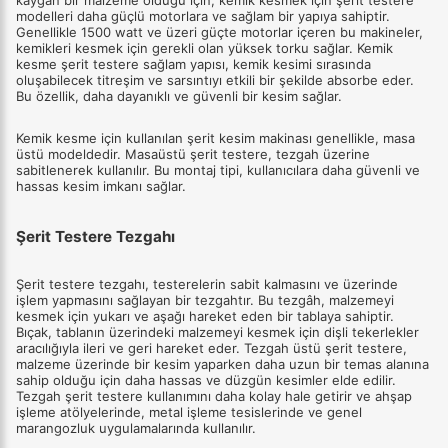
kaygan bir malzeme olduğu için, kemik kesmek için şerit testere
modelleri daha güçlü motorlara ve sağlam bir yapıya sahiptir.
Genellikle 1500 watt ve üzeri güçte motorlar içeren bu makineler,
kemikleri kesmek için gerekli olan yüksek torku sağlar. Kemik
kesme şerit testere sağlam yapısı, kemik kesimi sırasında
oluşabilecek titreşim ve sarsıntıyı etkili bir şekilde absorbe eder.
Bu özellik, daha dayanıklı ve güvenli bir kesim sağlar.
Kemik kesme için kullanılan şerit kesim makinası genellikle, masa
üstü modeldedir. Masaüstü şerit testere, tezgah üzerine
sabitlenerek kullanılır. Bu montaj tipi, kullanıcılara daha güvenli ve
hassas kesim imkanı sağlar.
Şerit Testere Tezgahı
Şerit testere tezgahı, testerelerin sabit kalmasını ve üzerinde
işlem yapmasını sağlayan bir tezgahtır. Bu tezgâh, malzemeyi
kesmek için yukarı ve aşağı hareket eden bir tablaya sahiptir.
Bıçak, tablanın üzerindeki malzemeyi kesmek için dişli tekerlekler
aracılığıyla ileri ve geri hareket eder. Tezgah üstü şerit testere,
malzeme üzerinde bir kesim yaparken daha uzun bir temas alanına
sahip olduğu için daha hassas ve düzgün kesimler elde edilir.
Tezgah şerit testere kullanımını daha kolay hale getirir ve ahşap
işleme atölyelerinde, metal işleme tesislerinde ve genel
marangozluk uygulamalarında kullanılır.