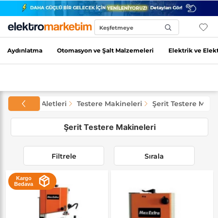
Keşfetmeye
Başla...
Aydınlatma
Otomasyon ve Şalt Malzemeleri
Elektrik ve Elek
neler ve El Aletleri
Testere Makineleri
Şerit Testere Maki
Şerit Testere Makineleri
Filtrele
Sırala
Kargo
Bedava