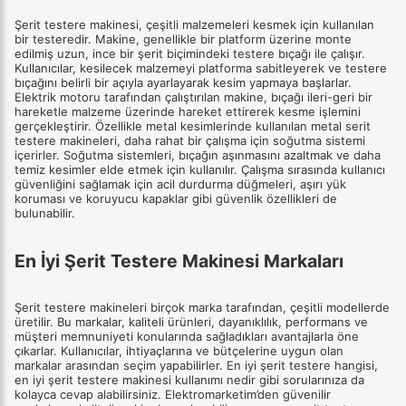
Şerit testere makinesi, çeşitli malzemeleri kesmek için kullanılan
bir testeredir. Makine, genellikle bir platform üzerine monte
edilmiş uzun, ince bir şerit biçimindeki testere bıçağı ile çalışır.
Kullanıcılar, kesilecek malzemeyi platforma sabitleyerek ve testere
bıçağını belirli bir açıyla ayarlayarak kesim yapmaya başlarlar.
Elektrik motoru tarafından çalıştırılan makine, bıçağı ileri-geri bir
hareketle malzeme üzerinde hareket ettirerek kesme işlemini
gerçekleştirir. Özellikle metal kesimlerinde kullanılan metal serit
testere makineleri, daha rahat bir çalışma için soğutma sistemi
içerirler. Soğutma sistemleri, bıçağın aşınmasını azaltmak ve daha
temiz kesimler elde etmek için kullanılır. Çalışma sırasında kullanıcı
güvenliğini sağlamak için acil durdurma düğmeleri, aşırı yük
koruması ve koruyucu kapaklar gibi güvenlik özellikleri de
bulunabilir.
En İyi Şerit Testere Makinesi Markaları
Şerit testere makineleri birçok marka tarafından, çeşitli modellerde
üretilir. Bu markalar, kaliteli ürünleri, dayanıklılık, performans ve
müşteri memnuniyeti konularında sağladıkları avantajlarla öne
çıkarlar. Kullanıcılar, ihtiyaçlarına ve bütçelerine uygun olan
markalar arasından seçim yapabilirler. En iyi şerit testere hangisi,
en iyi şerit testere makinesi kullanımı nedir gibi sorularınıza da
kolayca cevap alabilirsiniz. Elektromarketim’den güvenilir