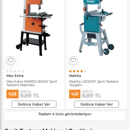
Max Extra
Makita
Max Extra MX8512 800W Şerit
Makita LB1200F Şerit Testere
Testere Makinesi
Tezgahı
0,00 TL
0,00 TL
%33
%31
0,00 TL
0,00 TL
Gelince Haber Ver
Gelince Haber Ver
Toplam 4 ürün görüntüleniyor.