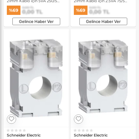
21mm Kablo için 5VA 250/5
21mm Kablo için 2.5VA 75/5
Akım Transformatörü
Akım Transformatörü
0,00 TL
0,00 TL
%69
%69
0,00 TL
0,00 TL
Gelince Haber Ver
Gelince Haber Ver
Schneider Electric
Schneider Electric