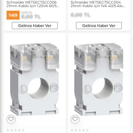
Schneider METSECT5CC006
Schneider METSECT5CC004
21mm Kablo için 1.25VA 60/5
21mm Kablo için 1VA 40/5 Akım
Akım Transformatörü
Transformatörü
0,00 TL
0,00 TL
%69
0,00 TL
Gelince Haber Ver
Gelince Haber Ver