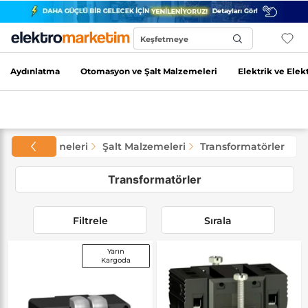
Keşfetmeye
Başla...
Aydınlatma
Otomasyon ve Şalt Malzemeleri
Elektrik ve Elek
 Şalt Malzemeleri
Şalt Malzemeleri
Transformatörler
Transformatörler
Filtrele
Sırala
Yarın
Kargoda