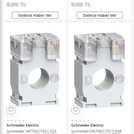
Kaynağı
Kaynağı
0,00 TL
0,00 TL
Gelince Haber Ver
Gelince Haber Ver
Schneider Electric
Schneider Electric
Schneider METSECT5CC025
Schneider METSECT5CC008