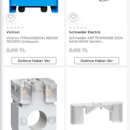
Victron
Schneider Electric
Victron ITR040362041 3600W
Schneider ABT7ESM006B 230V
115/230V İzolasyon
1x24V 63VA Gerilim
Transformatörü
Transformatörü
0,00 TL
0,00 TL
Gelince Haber Ver
Gelince Haber Ver