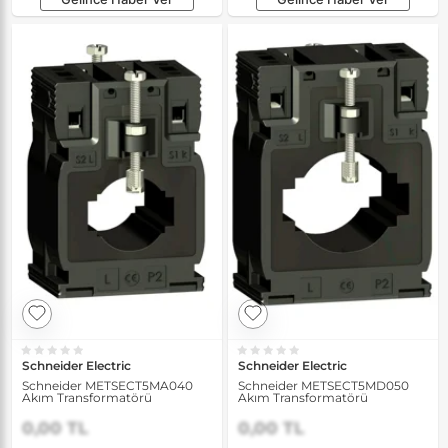
Schneider Electric
Schneider Electric
Schneider METSECT5MA040
Schneider METSECT5MD050
Akım Transformatörü
Akım Transformatörü
0,00 TL
0,00 TL