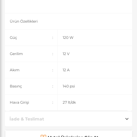
Ürün Özellikleri
Güç
:
120 W
Gerilim
:
12 V
Akım
:
12 A
Basınç
:
140 psi
Hava Girişi
:
27 lt/dk
İade & Teslimat