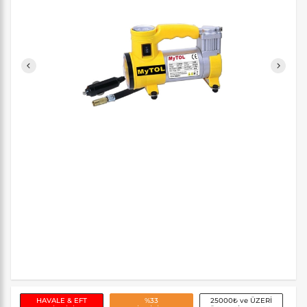
HAVALE & EFT
%33
25000₺ ve ÜZERİ