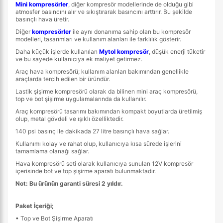
Mini kompresörler
, diğer kompresör modellerinde de olduğu gibi
atmosfer basıncını alır ve sıkıştırarak basıncını arttırır. Bu şekilde
basınçlı hava üretir.
Diğer
kompresörler
ile aynı donanıma sahip olan bu kompresör
modelleri, tasarımları ve kullanım alanları ile farklılık gösterir.
Daha küçük işlerde kullanılan
Mytol kompresör
, düşük enerji tüketir
ve bu sayede kullanıcıya ek maliyet getirmez.
Araç hava kompresörü; kullanım alanları bakımından genellikle
araçlarda tercih edilen bir üründür.
Lastik şişirme kompresörü olarak da bilinen mini araç kompresörü,
top ve bot şişirme uygulamalarında da kullanılır.
Araç kompresörü tasarımı bakımından kompakt boyutlarda üretilmiş
olup, metal gövdeli ve ışıklı özelliktedir.
140 psi basınç ile dakikada 27 litre basınçlı hava sağlar.
Kullanımı kolay ve rahat olup, kullanıcıya kısa sürede işlerini
tamamlama olanağı sağlar.
Hava kompresörü seti olarak kullanıcıya sunulan 12V kompresör
içerisinde bot ve top şişirme aparatı bulunmaktadır.
Not: Bu ürünün garanti süresi 2 yıldır.
Paket İçeriği;
• Top ve Bot Şişirme Aparatı