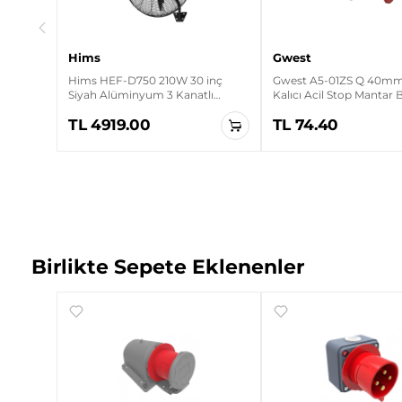
Hims
Gwest
Hims HEF-D750 210W 30 inç
Gwest A5-01ZS Q 40mm 
Siyah Alüminyum 3 Kanatlı
Kalıcı Acil Stop Mantar
Sanayi Tipi Duvar Vantilatörü
TL 4919.00
TL 74.40
Birlikte Sepete Eklenenler
3A
H IP44