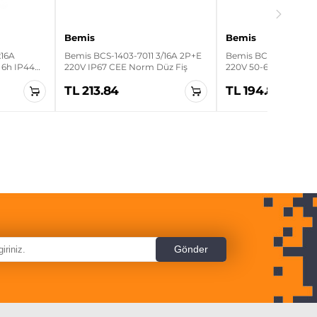
Bemis
Bemis
x16A
Bemis BCS-1403-7011 3/16A 2P+E
Bemis BC1-1403-7011 
 6h IP44
220V IP67 CEE Norm Düz Fiş
220V 50-60Hz 4h IP67
TL 213.84
TL 194.83