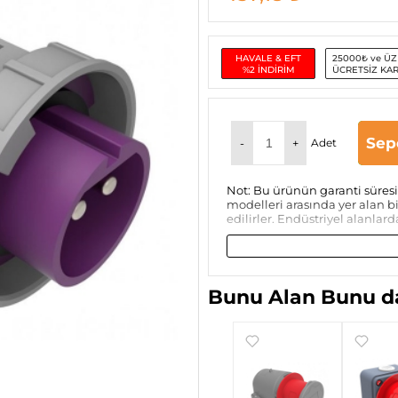
HAVALE & EFT
25000₺ ve ÜZ
%2 İNDİRİM
ÜCRETSİZ KA
Sep
-
+
Adet
Not: Bu ürünün garanti süresi 
modelleri arasında yer alan bi
edilirler. Endüstriyel alanlar
Bunu Alan Bunu da
Mete Enerji
Bemis
Mete Enerji
Bemis BC1-
406204V 3x16A
4505-2114 5x63A