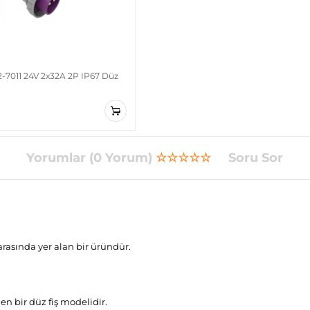
-7011 24V 2x32A 2P IP67 Düz
Yorumlar (0 Yorum)
☆☆☆☆☆
Soru Sor
rasında yer alan bir üründür.
en bir düz fiş modelidir.