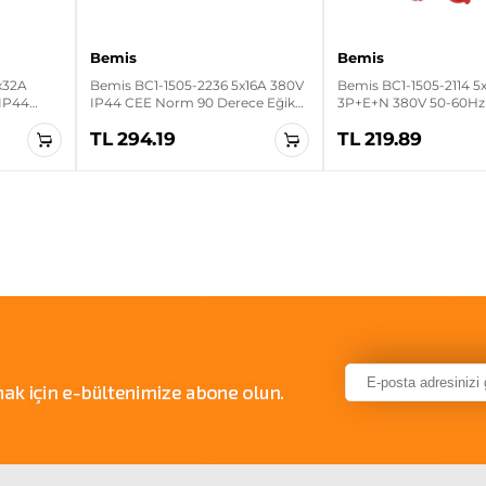
Bemis
Bemis
x32A
Bemis BC1-1505-2236 5x16A 380V
Bemis BC1-1505-2114 5
IP44
IP44 CEE Norm 90 Derece Eğik
3P+E+N 380V 50-60Hz
Duvar Fiş
Makine Fişi
TL 294.19
TL 219.89