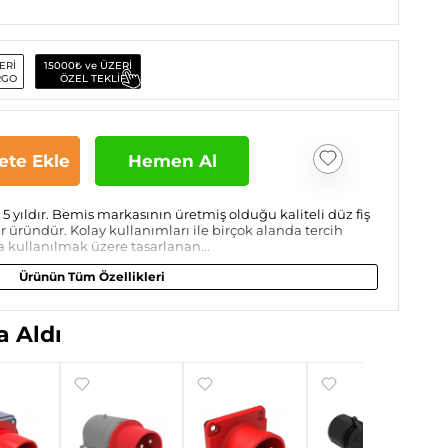
ERİ
15000₺ ve ÜZERİ
RGO
ÖZEL TEKLİF
ete Ekle
Hemen Al
5 yıldır. Bemis markasının üretmiş olduğu kaliteli düz fiş
r üründür. Kolay kullanımları ile birçok alanda tercih
da kullanılmak üzere tasarlanan...
Ürünün Tüm Özellikleri
 Aldı