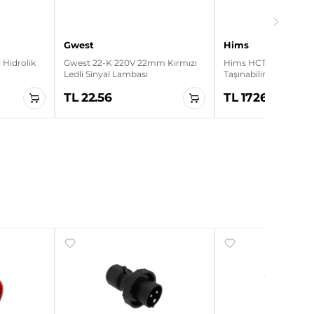
Gwest
Hims
Hidrolik
Gwest 22-K 220V 22mm Kırmızı
Hims HCTK-11 11kW Ev
Ledli Sinyal Lambası
Taşınabilir Elektrikli A
Cihazı
TL 22.56
TL 17265.00