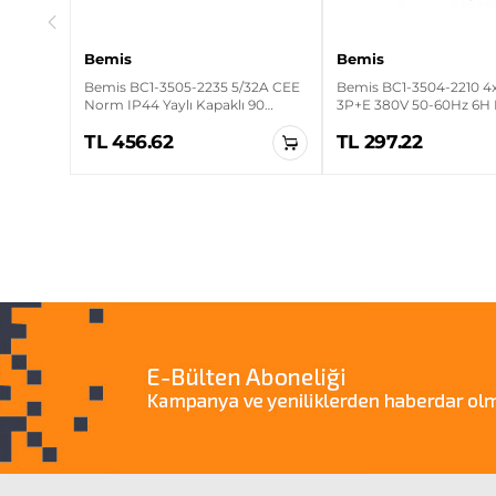
Bemis
Bemis
Bemis BC1-3505-2235 5/32A CEE
Bemis BC1-3504-2210 4
Norm IP44 Yaylı Kapaklı 90
3P+E 380V 50-60Hz 6H 
Derece Eğik Duvar Fişi
Duvar Fişi
TL 456.62
TL 297.22