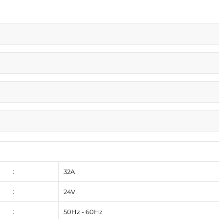
.
:
32A
:
24V
:
50Hz - 60Hz