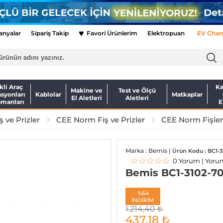
♥
nyalar
Sipariş Takip
Favori Ürünlerim
Elektropuan
EV Char
kli Araç
Ka
Makine ve
Test ve Ölçü
asyonları
Kablolar
Matkaplar
El Aletleri
Aletleri
pmanları
E
ş ve Prizler
CEE Norm Fiş ve Prizler
CEE Norm Fişler
Marka : Bemis |
Ürün Kodu : BC1-3
☆☆☆☆☆
0 Yorum | Yoru
Bemis BC1-3102-70
%64
İNDİRİM
1.214,40
₺
437,18
₺