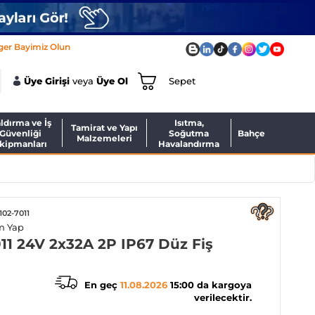
ger Bayimiz Olun
Üye Girişi
veya
Üye Ol
Sepet
ldırma ve İş
Isıtma,
Tamirat ve Yapı
Güvenliği
Soğutma
Bahçe
Malzemeleri
kipmanları
Havalandırma
102-7011
m Yap
11 24V 2x32A 2P IP67 Düz Fiş
En geç
11.08.2026
15:00 da kargoya
verilecektir.