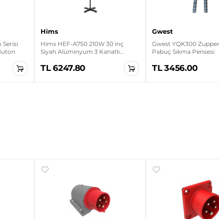
Hims
Gwest
Serisi
Hims HEF-A750 210W 30 inç
Gwest YQK300 Zupper 
 Buton
Siyah Alüminyum 3 Kanatlı
Pabuç Sıkma Pensesi
Sanayi Tipi Ayaklı Vantilatör
TL 6247.80
TL 3456.00