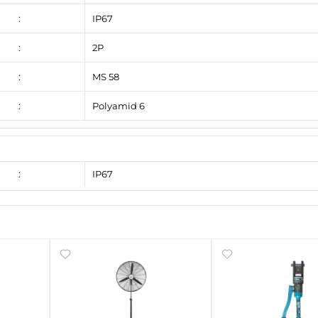
:
IP67
:
2P
:
MS 58
:
Polyamid 6
:
IP67