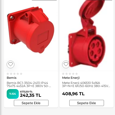
Bemis
Mete Enerji
Bemis BC1-3504-2413 IP44
Mete Enerji 406510 5x16A
75x75 4x32A 3P+E 380V 50-
3P+N+E 6h/50-60Hz 380-415V
60Hz 6H Makine Prizi
IP44 Cee Norm Hızlı Bağlantılı
673,20 TL
Düz Makine Prizi
408,96 TL
%64
242,35 TL
Sepete Ekle
Sepete Ekle