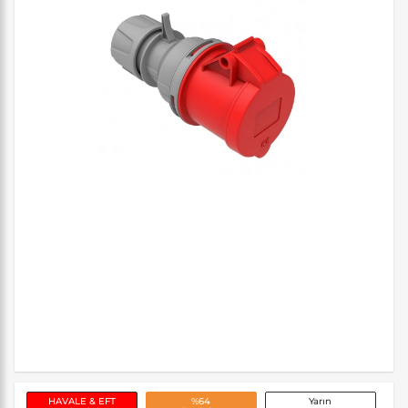
HAVALE & EFT
%64
Yarın