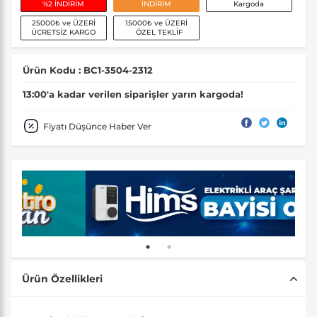
%2 İNDİRİM
İNDİRİM
Kargoda
25000₺ ve ÜZERİ
15000₺ ve ÜZERİ
ÜCRETSİZ KARGO
ÖZEL TEKLİF
Ürün Kodu : BC1-3504-2312
13:00'a kadar verilen siparişler yarın kargoda!
Fiyatı Düşünce Haber Ver
Ürün Özellikleri