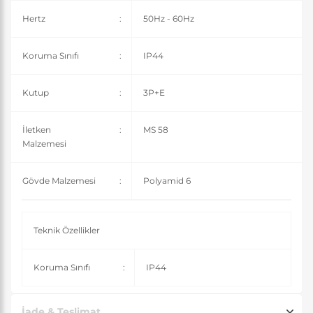
Hertz
:
50Hz - 60Hz
Koruma Sınıfı
:
IP44
Kutup
:
3P+E
İletken
:
MS 58
Malzemesi
Gövde Malzemesi
:
Polyamid 6
Teknik Özellikler
Koruma Sınıfı
:
IP44
İade & Teslimat