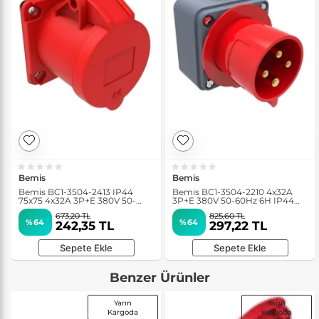
Bemis
Bemis
Bemis BC1-3504-2413 IP44
Bemis BC1-3504-2210 4x32A
75x75 4x32A 3P+E 380V 50-
3P+E 380V 50-60Hz 6H IP44
60Hz 6H Makine Prizi
Duvar Fişi
673,20 TL
825,60 TL
%64
%64
242,35 TL
297,22 TL
Sepete Ekle
Sepete Ekle
Benzer Ürünler
Yarın
Yarın
Kargoda
Kargoda