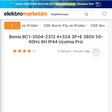
Keşfetmeye
Başla...
üstriyel Fiş ve Prizler
CEE Norm Fiş ve Prizler
CEE Norm Pr
Bemis BC1-3504-2312 4x32A 3P+E 380V 50-
60Hz 6H IP44 Uzatma Priz
5 Yorum
|
Yorum Yap