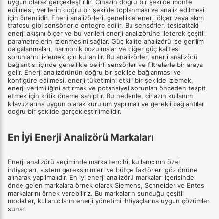
uygun olarak gerçekleştirilir. Cihazın doğru bir şekilde monte
edilmesi, verilerin doğru bir şekilde toplanması ve analiz edilmesi
için önemlidir. Enerji analizörleri, genellikle enerji ölçer veya akım
trafosu gibi sensörlerle entegre edilir. Bu sensörler, tesisattaki
enerji akışını ölçer ve bu verileri enerji analizörüne ileterek çeşitli
parametrelerin izlenmesini sağlar. Güç kalite analizörü ise gerilim
dalgalanmaları, harmonik bozulmalar ve diğer güç kalitesi
sorunlarını izlemek için kullanılır. Bu analizörler, enerji analizörü
bağlantısı içinde genellikle belirli sensörler ve filtrelerle bir araya
gelir. Enerji analizörünün doğru bir şekilde bağlanması ve
konfigüre edilmesi, enerji tüketimini etkili bir şekilde izlemek,
enerji verimliliğini artırmak ve potansiyel sorunları önceden tespit
etmek için kritik öneme sahiptir. Bu nedenle, cihazın kullanım
kılavuzlarına uygun olarak kurulum yapılmalı ve gerekli bağlantılar
doğru bir şekilde gerçekleştirilmelidir.
En İyi Enerji Analizörü Markaları
Enerji analizörü seçiminde marka tercihi, kullanıcının özel
ihtiyaçları, sistem gereksinimleri ve bütçe faktörleri göz önüne
alınarak yapılmalıdır. En iyi enerji analizörü markaları içerisinde
önde gelen markalara örnek olarak Siemens, Schneider ve Entes
markalarını örnek verebiliriz. Bu markaların sunduğu çeşitli
modeller, kullanıcıların enerji yönetimi ihtiyaçlarına uygun çözümler
sunar.