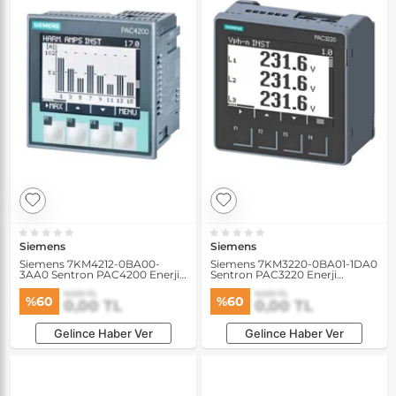
Siemens
Siemens
Siemens 7KM4212-0BA00-
Siemens 7KM3220-0BA01-1DA0
3AA0 Sentron PAC4200 Enerji
Sentron PAC3220 Enerji
Analizörü
Analizörü
0,00 TL
0,00 TL
%60
%60
0,00 TL
0,00 TL
Gelince Haber Ver
Gelince Haber Ver