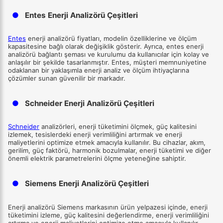
●
Entes Enerji Analizörü Çeşitleri
Entes
enerji analizörü fiyatları, modelin özelliklerine ve ölçüm
kapasitesine bağlı olarak değişiklik gösterir. Ayrıca, entes enerji
analizörü bağlantı şeması ve kurulumu da kullanıcılar için kolay ve
anlaşılır bir şekilde tasarlanmıştır. Entes, müşteri memnuniyetine
odaklanan bir yaklaşımla enerji analiz ve ölçüm ihtiyaçlarına
çözümler sunan güvenilir bir markadır.
●
Schneider Enerji Analizörü Çeşitleri
Schneider
analizörleri, enerji tüketimini ölçmek, güç kalitesini
izlemek, tesislerdeki enerji verimliliğini artırmak ve enerji
maliyetlerini optimize etmek amacıyla kullanılır. Bu cihazlar, akım,
gerilim, güç faktörü, harmonik bozulmalar, enerji tüketimi ve diğer
önemli elektrik parametrelerini ölçme yeteneğine sahiptir.
●
Siemens Enerji Analizörü Çeşitleri
Enerji analizörü Siemens markasının ürün yelpazesi içinde, enerji
tüketimini izleme, güç kalitesini değerlendirme, enerji verimliliğini
artırma ve enerji maliyetlerini optimize etme amacıyla kullanılır.