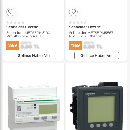
Schneider Electric
Schneider Electric
Schneider METSEPM5100
Schneider METSEPM5563
Pm5100 Modbussuz
Pm5563 2 Ethernet
15.Harmonik 1DO 33 Alarm-
63.Harmonik 4DI/2DO 52
0,00 TL
0,00 TL
Pano Enerji Analizörü
Alarm-Dın Enerji Analizörü
%69
%69
0,00 TL
0,00 TL
Gelince Haber Ver
Gelince Haber Ver