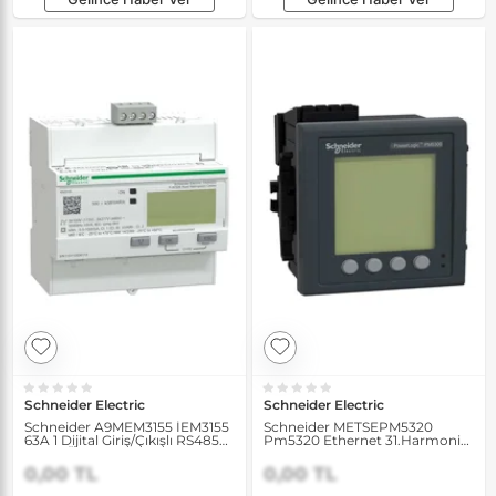
Schneider Electric
Schneider Electric
Schneider A9MEM3155 İEM3155
Schneider METSEPM5320
63A 1 Dijital Giriş/Çıkışlı RS485
Pm5320 Ethernet 31.Harmonik
Enerji Ölçer
256K 2DI/2DO 35 Alarm-Pano
Enerji Analizörü
0,00 TL
0,00 TL