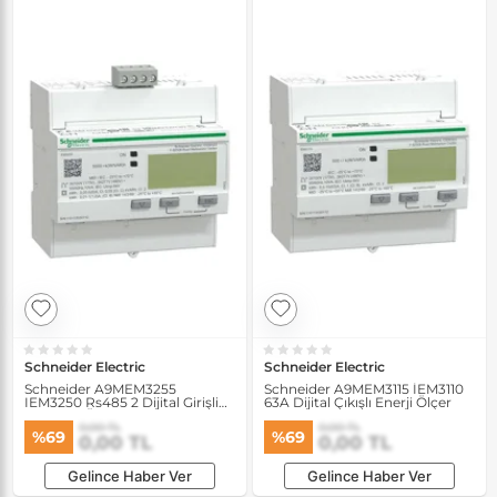
Schneider Electric
Schneider Electric
Schneider A9MEM3255
Schneider A9MEM3115 İEM3110
IEM3250 Rs485 2 Dijital Girişli
63A Dijital Çıkışlı Enerji Ölçer
Ct Enerji Ölçer
0,00 TL
0,00 TL
%69
%69
0,00 TL
0,00 TL
Gelince Haber Ver
Gelince Haber Ver