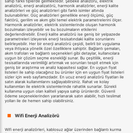
sahip farklı tiplerde gelmektedir. Şebeke analizörü, elektrik
analizörü, enerji analizatörü, harmonik analizörler, enerji kalite
analizörleri ve güç analizörleri gibi farklı isimler altında
bulunabilirler. Güç analizörleri genellikle enerji ölçümü, güç
faktörü, gerilim ve akım gibi temel elektrik parametrelerini ölçer.
Harmonik analizörler, elektrik sistemlerinde oluşan harmonik
bozulmaları izleyebilir ve bu bozulmaların etkilerini
değerlendirebilir. Enerji kalite analizörü ise geniş bir yelpazede
parametreleri izleyerek enerji tesisatındaki kalite sorunlarını
belirleyebilir. Her bir enerji analizörü çeşidi, belirli bir uygulama
veya ihtiyaca yönelik özel özelliklere sahiptir. Bağlantı şemaları,
akım trafoları ve bağlantı seçenekleri gibi detaylar, kullanıcılara
uygun bir çözüm seçme esnekliği sunar. Bu çeşitlilik, enerji
tesisatlarında verimliliği artırmak ve sorunları tespit etmek için
geniş bir araştırma ve analiz kapasitesi sağlar. En uygun fiyat
listeleri ile sahip olacağınız bu ürünler için en uygun fiyat listeleri
sizler için web sayfamızdadır. En ucuz enerji analizörü fiyatları ile
satın alarak kullanımlarını sağlayabilirsiniz. Rahat ve kolay
kullanımları ile elektrik sistemlerinde rahatlık sunarlar. Sürekli
kullanıma uygun olan kaliteli yapıya sahip ürünlerdir. Güvenli
ödeme seçeneklerinden yararlanarak satın alabilir, hızlı teslimat
yolları ile de hemen sahip olabilirsiniz.
■
Wifi Enerji Analizörü
Wifi enerji analizörleri, kablosuz ağlar üzerinden bağlantı kurma