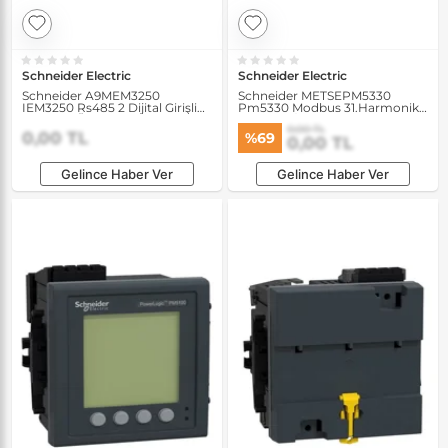
Schneider Electric
Schneider Electric
Schneider A9MEM3250
Schneider METSEPM5330
IEM3250 Rs485 2 Dijital Girişli
Pm5330 Modbus 31.Harmonik
Ct Enerji Ölçer
256K 2DI/2DO 35 Alarm-Pano
0,00 TL
Enerji Analizörü
0,00 TL
%69
0,00 TL
Gelince Haber Ver
Gelince Haber Ver