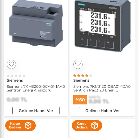
Siemens
Siemens
Sıemens 7KM3200-0CA01-1AA0
Siemens 7KM3120-0BA01-1DA0
Sentron Enerji Analizörü
Sentron Pac3120 Enerjı
Analizörü
0,00 TL
0,00 TL
%60
0,00 TL
Gelince Haber Ver
Gelince Haber Ver
Kargo
Kargo
Bedava
Bedava