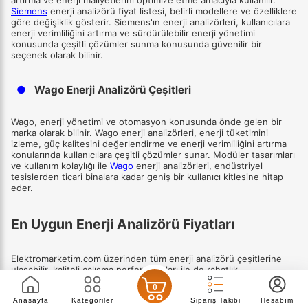
Siemens
enerji analizörü fiyat listesi, belirli modellere ve özelliklere
göre değişiklik gösterir. Siemens'ın enerji analizörleri, kullanıcılara
enerji verimliliğini artırma ve sürdürülebilir enerji yönetimi
konusunda çeşitli çözümler sunma konusunda güvenilir bir
seçenek olarak bilinir.
●
Wago Enerji Analizörü Çeşitleri
Wago, enerji yönetimi ve otomasyon konusunda önde gelen bir
marka olarak bilinir. Wago enerji analizörleri, enerji tüketimini
izleme, güç kalitesini değerlendirme ve enerji verimliliğini artırma
konularında kullanıcılara çeşitli çözümler sunar. Modüler tasarımları
ve kullanım kolaylığı ile
Wago
enerji analizörleri, endüstriyel
tesislerden ticari binalara kadar geniş bir kullanıcı kitlesine hitap
eder.
En Uygun Enerji Analizörü Fiyatları
Elektromarketim.com üzerinden tüm enerji analizörü çeşitlerine
ulaşabilir, kaliteli çalışma performansları ile de rahatlık
sağlayabilirsiniz. En ucuz enerji analizörü fiyatları ile satın alarak
0
rahat ve kolay bir kullanım sağlayabilirsiniz. Güvenli ödeme
Anasayfa
Kategoriler
Sipariş Takibi
Hesabım
seçenekleri ve hızlı teslimat yolları ile de hemen sahip olabilirsiniz.