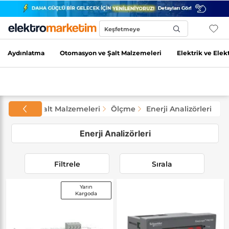
Keşfetmeye
Başla...
Aydınlatma
Otomasyon ve Şalt Malzemeleri
Elektrik ve Elek
asyon ve Şalt Malzemeleri
Ölçme
Enerji Analizörleri
Enerji Analizörleri
Filtrele
Sırala
Yarın
Kargoda