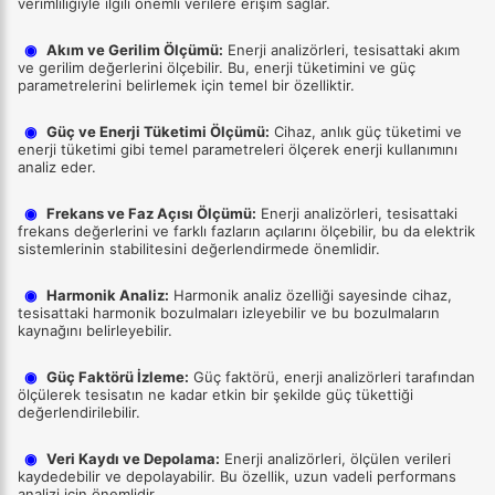
verimliliğiyle ilgili önemli verilere erişim sağlar.
◉
Akım ve Gerilim Ölçümü:
Enerji analizörleri, tesisattaki akım
ve gerilim değerlerini ölçebilir. Bu, enerji tüketimini ve güç
parametrelerini belirlemek için temel bir özelliktir.
◉
Güç ve Enerji Tüketimi Ölçümü:
Cihaz, anlık güç tüketimi ve
enerji tüketimi gibi temel parametreleri ölçerek enerji kullanımını
analiz eder.
◉
Frekans ve Faz Açısı Ölçümü:
Enerji analizörleri, tesisattaki
frekans değerlerini ve farklı fazların açılarını ölçebilir, bu da elektrik
sistemlerinin stabilitesini değerlendirmede önemlidir.
◉
Harmonik Analiz:
Harmonik analiz özelliği sayesinde cihaz,
tesisattaki harmonik bozulmaları izleyebilir ve bu bozulmaların
kaynağını belirleyebilir.
◉
Güç Faktörü İzleme:
Güç faktörü, enerji analizörleri tarafından
ölçülerek tesisatın ne kadar etkin bir şekilde güç tükettiği
değerlendirilebilir.
◉
Veri Kaydı ve Depolama:
Enerji analizörleri, ölçülen verileri
kaydedebilir ve depolayabilir. Bu özellik, uzun vadeli performans
analizi için önemlidir.