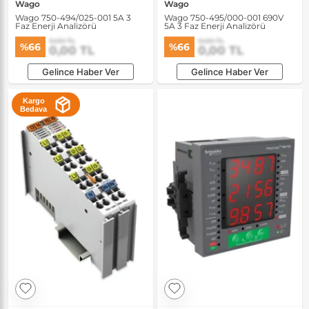
Wago
Wago
Wago 750-494/025-001 5A 3
Wago 750-495/000-001 690V
Faz Enerji Analizörü
5A 3 Faz Enerji Analizörü
0,00 TL
0,00 TL
%66
%66
0,00 TL
0,00 TL
Gelince Haber Ver
Gelince Haber Ver
Kargo
Bedava