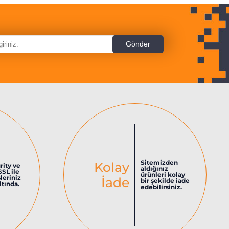
Sitemizden
Kolay
rity ve
aldığınız
SSL ile
ürünleri kolay
şleriniz
İade
bir şekilde iade
tında.
edebilirsiniz.