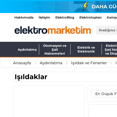
Hakkımızda
İletişim
ElektroBlog
Elektrotoptan
Kampa
Otomasyon ve
Elektri
Elektrik ve
Aydınlatma
Şalt
Şarj İst
Elektronik
Malzemeleri
ve Eki
Anasayfa
Aydınlatma
Işıldak ve Fenerler
Işıldaklar
En Düşük F