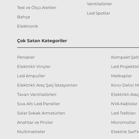
Vantilatörler
Test ve Ölçü Aletleri
Led Spotlar
Bahçe
Elektronik
Çok Satan Kategoriler
Penseler
Kompakt Şalt
Elektrikli Vinçler
Led Projektör
Led Ampuller
Matkaplar
Elektrikli Araç Şarj İstasyonları
Kırıcı Delici 
Tavan Vantilatörleri
Elektrikli Ara
Sıva Altı Led Paneller
NYA Kablolar
Solar Sokak Armatürleri
Led Trafoları
Anahtar ve Prizler
Micromotlar
Multimetreler
Elektrik Sarf