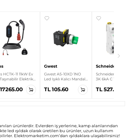
ms
Gwest
Schneider Electric
s HCTK-11 11kW Ev
Gwest A5-10XD 1NO
Schneider A9K24363
 Taşınabilir Elektrikli
Led Işıklı Kalıcı Mandal
3K 6kA C Tipi 3x63A
 Şarj Cihazı
Buton
Otomatik Sigorta
 17265.00
TL 105.60
TL 527.95
lanılan ürünlerdir. Evlerden iş yerlerine, kamp alanlarından
likte led ışıldak olarak üretilen bu ürünler, uzun kullanım
bilirler. Elektromarketim.com’dan ışıldaklara ulaşabilirsiniz!