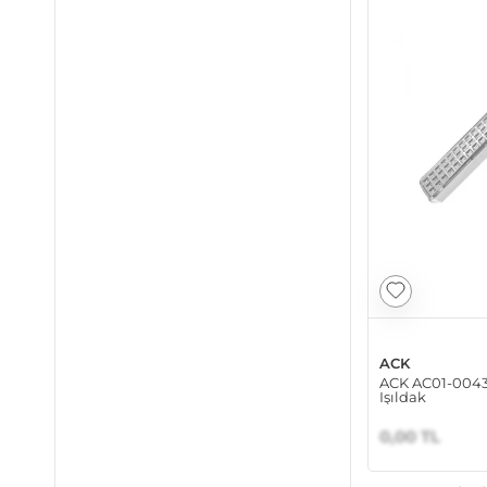
ACK
ACK AC01-00430
Işıldak
0,00 TL