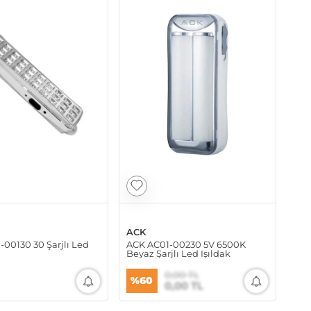
ACK
00130 30 Şarjlı Led
ACK AC01-00230 5V 6500K
Beyaz Şarjlı Led Işıldak
0,00 TL
%60
0,00 TL