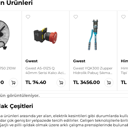
n Ürünleri
Gwest
Gwest
Hi
750 210W
Gwest A5-01ZS Q
Gwest YQK300 Zupper
Him
40mm Serisi Kalıcı Acil
Hidrolik Pabuç Sıkma
Tipi
 Kanatlı
Stop Mantar Buton
Pensesi
Araç
00
TL 74.40
TL 3456.00
TL
Duvar
ün görüntüleniyor.
ldak Çeşitleri
a ürünleri arasında yer alan, elektrik kesintileri gibi durumlarda kul
ar çok geniş bir yelpazede tercih edilirler. Gelişen teknolojilerle bir
arjlı ve pilli ışıldak olmak üzere arklı çalışma prensiplerinde buluna