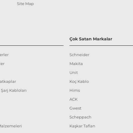
Site Map
Çok Satan Markalar
erler
Schneider
ler
Makita
Unit
Matkaplar
Koç Kablo
ç Şarj Kabloları
Hims
ACK
Gwest
Scheppach
 Malzemeleri
Kaşkar Taflan