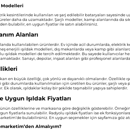
k Modelleri
ektrik kesintilerinde kullanılan ve şarj edilebilir bataryaları sayesinde 
üreler daha da uzamaktadır. Şarjlı modeller, kamp alanlarında da sıklık
n bulabilir, en uygun fiyatlar ile satın alabilirsiniz.
lanım Alanları
 alanda kullanılabilen ürünlerdir. Ev içinde acil durumlarda, elektrik
eş enerjili ışıldak modelleri, dış mekanlarda veya kamp gibi alanlard
lu ışıldak modelleri de tercih edilmektedir. Bu sayede kullanıcıla
ılamaktadır. Sanayi, depolar, inşaat alanları gibi profesyonel alanlard
likleri
çıkan en büyük özelliği, çok yönlü ve dayanıklı olmalarıdır. Özellikl
i gibi durumlarda kullanılmaları için üretilen bu ürünler, şarjlı veya pill
 Ek olarak, ışıldaklar kolay bir şekilde taşınabilir yapıya sahiplerdir.
 Uygun Işıldak Fiyatları
 ürünün özelliklerine ve markasına göre değişiklik gösterebilir. Örneğin, ş
n fiyatlarla sunulabilir. Radyolu ışıldak fiyatları ise ek fonksiyonlara
rketim’de bulabilirsiniz. En uygun seçenekler için sayfamıza göz 
omarketim’den Almalıyım?