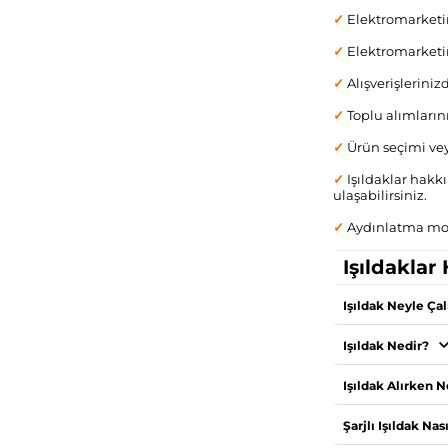
✓
Elektromarketi
✓
Elektromarketim
✓
Alışverişlerini
✓
Toplu alımların
✓
Ürün seçimi vey
✓
Işıldaklar hakkı
ulaşabilirsiniz.
✓
Aydınlatma mode
Işıldaklar
Işıldak Neyle Çal
Işıldak Nedir?
Işıldak Alırken 
Şarjlı Işıldak Nası