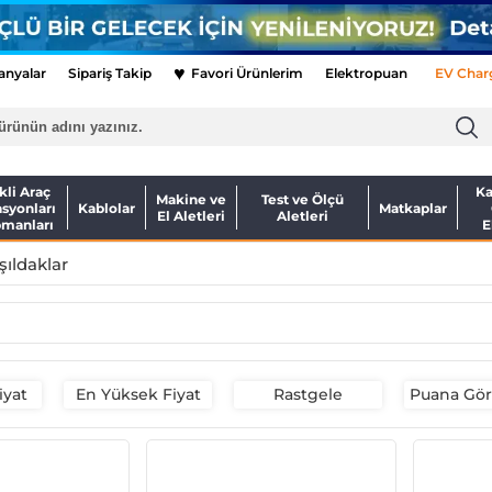
♥
nyalar
Sipariş Takip
Favori Ürünlerim
Elektropuan
EV Char
kli Araç
Ka
Makine ve
Test ve Ölçü
asyonları
Kablolar
Matkaplar
El Aletleri
Aletleri
pmanları
E
Işıldaklar
iyat
En Yüksek Fiyat
Rastgele
Puana Göre