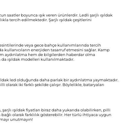
uzun saatler boyunca ışık veren ürünlerdir. Ledli şarjlı ışıldak
la tercih edilmektedir. Şarjlı ışıldak çeşitlerini
 kesintilerinde veya gece bahçe kullanımlarında tercih
a kullanıcıların enerjiden tasarruf etmesini sağlar. Kamp
r hem aydınlatma hem de bilgilerden haberdar olma
a da ışıldak modelleri kullanılmaktadır.
e ışıldak led olduğunda daha parlak bir aydınlatma yaymaktadır.
i olarak iki farklı şekilde çalışır. Böylelikle, bataryaları
arjlı ışıldak fiyatları biraz daha yukarıda olabilirken, pilli
 bağlı olarak farklılık gösterebilir. Her türlü ihtiyaca uygun
atmayı unutmayın!