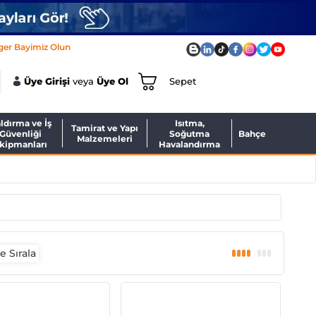
ger Bayimiz Olun
Üye Girişi
veya
Üye Ol
Sepet
ldırma ve İş
Isıtma,
Tamirat ve Yapı
Güvenliği
Soğutma
Bahçe
Malzemeleri
kipmanları
Havalandırma
 Sırala