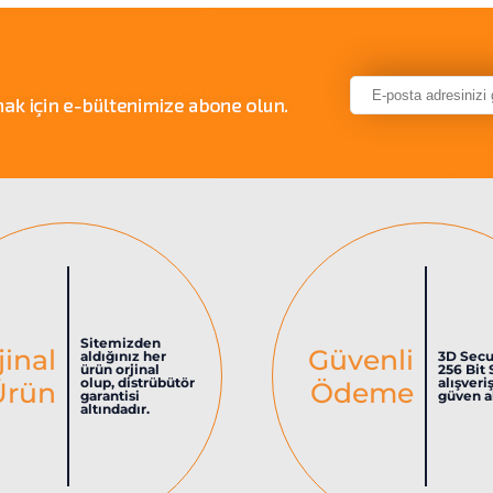
Sitemizden
jinal
Güvenli
aldığınız her
3D Secu
ürün orjinal
256 Bit 
olup, distrübütör
alışveri
Ürün
Ödeme
garantisi
güven al
altındadır.