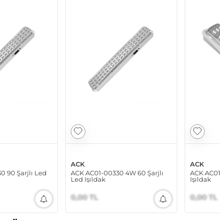
ACK
ACK
 90 Şarjlı Led
ACK AC01-00330 4W 60 Şarjlı
ACK AC01-
Led Işıldak
Işıldak
0,00 TL
0,00 TL