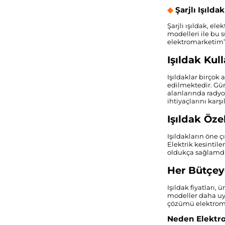
◈
Şarjlı Işılda
Şarjlı ışıldak, el
modelleri ile bu s
elektromarketim’de
Işıldak Kul
Işıldaklar birçok
edilmektedir. Gün
alanlarında radyo
ihtiyaçlarını karş
Işıldak Özel
Işıldakların öne 
Elektrik kesintiler
oldukça sağlamdır.
Her Bütçeye
Işıldak fiyatları,
modeller daha uygu
çözümü elektroma
Neden Elektr