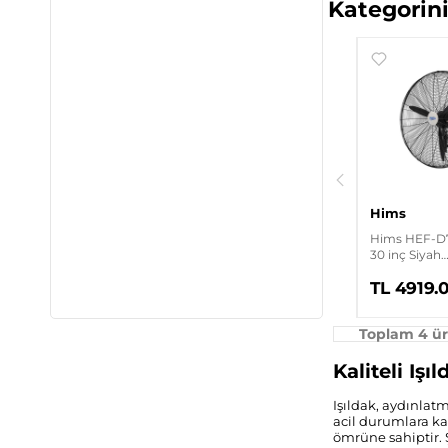
Kategorini
Gwest
Hims
Gwest IYF-2.5 500 Adet
Hims HEF-A750 210W
İzoleli Kablo Yüksüğü
30 inç Siyah
Alüminyum 3 Kanatlı
Sanayi Tipi Ayaklı
Vantilatör
Hims
Hims HEF-D
30 inç Siyah
Alüminyum 3
TL 187.20
TL 6247.80
TL 4919.
Sanayi Tipi 
Vantilatörü
Toplam 4 ür
Kaliteli Işı
Işıldak, aydınlatm
acil durumlara kad
ömrüne sahiptir. Ş