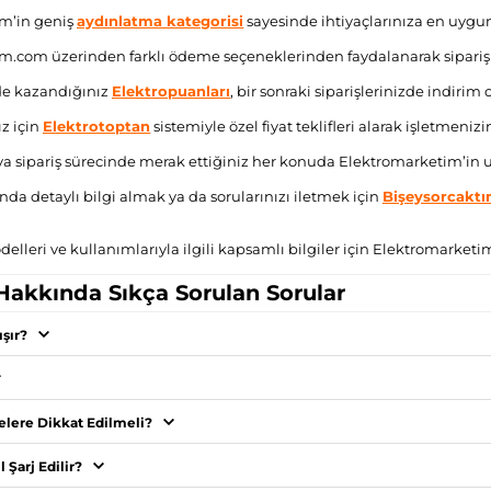
m’in geniş
aydınlatma kategorisi
sayesinde ihtiyaçlarınıza en uygun
.com üzerinden farklı ödeme seçeneklerinden faydalanarak siparişleri
zde kazandığınız
Elektropuanları
, bir sonraki siparişlerinizde indirim 
ız için
Elektrotoptan
sistemiyle özel fiyat teklifleri alarak işletmenizi
a sipariş sürecinde merak ettiğiniz her konuda Elektromarketim’in u
nda detaylı bilgi almak ya da sorularınızı iletmek için
Bişeysorcakt
lleri ve kullanımlarıyla ilgili kapsamlı bilgiler için Elektromarketi
 Hakkında Sıkça Sorulan Sorular
ışır?
Nelere Dikkat Edilmeli?
l Şarj Edilir?