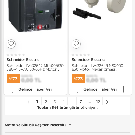
Schneider Electric
Schneider Electric
Schneider LV432642 Mt400/630
Schneider LV432649 NSX400-
380-415VAC 50/60Hz Motor
630 Motor Mekanizması
Mekanizması
Anahtar Kilit Adaptörü
0,00 TL
0,00 TL
%73
%73
0,00 TL
0,00 TL
Gelince Haber Ver
Gelince Haber Ver
1
2
3
4
...
7
...
12
Toplam 546 ürün görüntüleniyor.
Motor ve Sürücü Çeşitleri Nelerdir?