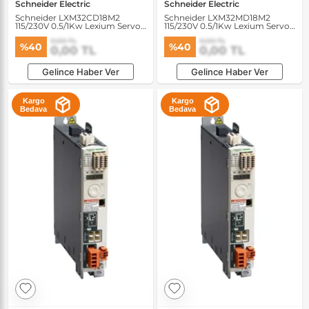
Schneider Electric
Schneider Electric
Schneider LXM32CD18M2
Schneider LXM32MD18M2
115/230V 0.5/1Kw Lexium Servo
115/230V 0.5/1Kw Lexium Servo
Sürücü
Sürücü
0,00 TL
0,00 TL
%40
%40
0,00 TL
0,00 TL
Gelince Haber Ver
Gelince Haber Ver
Kargo
Kargo
Bedava
Bedava