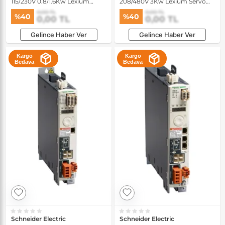
115/230V 0.8/1.6Kw Lexium
208/480V 3Kw Lexium Servo
Servo Sürücü
Sürücü
0,00 TL
0,00 TL
%40
%40
0,00 TL
0,00 TL
Gelince Haber Ver
Gelince Haber Ver
Kargo
Kargo
Bedava
Bedava
Schneider Electric
Schneider Electric