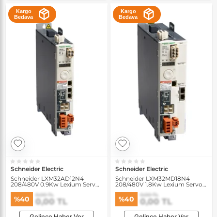
Kargo
Kargo
Bedava
Bedava
Schneider Electric
Schneider Electric
Schneider LXM32AD12N4
Schneider LXM32MD18N4
208/480V 0.9Kw Lexium Servo
208/480V 1.8Kw Lexium Servo
Sürücü
Sürücü
0,00 TL
0,00 TL
%40
%40
0,00 TL
0,00 TL
Gelince Haber Ver
Gelince Haber Ver