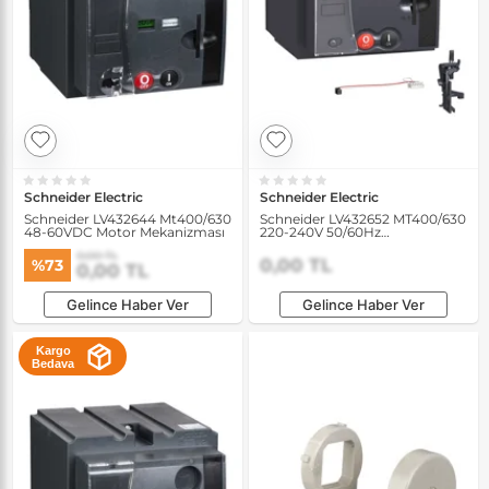
Schneider Electric
Schneider Electric
Schneider LV432644 Mt400/630
Schneider LV432652 MT400/630
48-60VDC Motor Mekanizması
220-240V 50/60Hz
Haberleşmeli Motor
0,00 TL
Mekanizması
0,00 TL
%73
0,00 TL
Gelince Haber Ver
Gelince Haber Ver
Kargo
Bedava