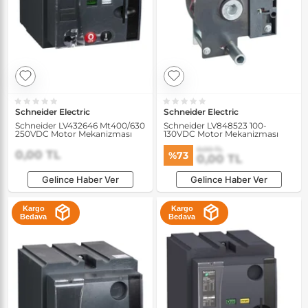
Schneider Electric
Schneider Electric
Schneider LV432646 Mt400/630
Schneider LV848523 100-
250VDC Motor Mekanizması
130VDC Motor Mekanizması
0,00 TL
0,00 TL
%73
0,00 TL
Gelince Haber Ver
Gelince Haber Ver
Kargo
Kargo
Bedava
Bedava