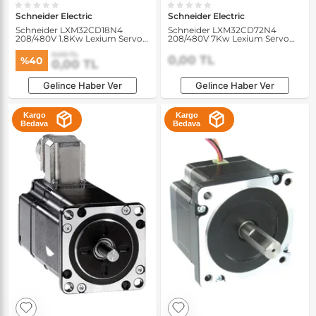
Schneider Electric
Schneider Electric
Schneider LXM32CD18N4
Schneider LXM32CD72N4
208/480V 1.8Kw Lexium Servo
208/480V 7Kw Lexium Servo
Sürücü
Sürücü
0,00 TL
0,00 TL
%40
0,00 TL
Gelince Haber Ver
Gelince Haber Ver
Kargo
Kargo
Bedava
Bedava