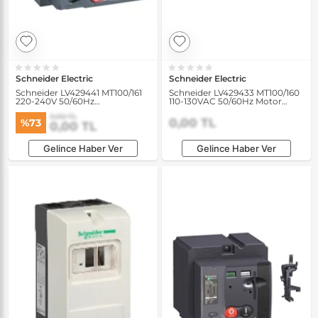
Schneider Electric
Schneider Electric
Schneider LV429441 MT100/161
Schneider LV429433 MT100/160
220-240V 50/60Hz
110-130VAC 50/60Hz Motor
Haberleşmeli Motor
Mekanizması
0,00 TL
Mekanizması
0,00 TL
%73
0,00 TL
Gelince Haber Ver
Gelince Haber Ver