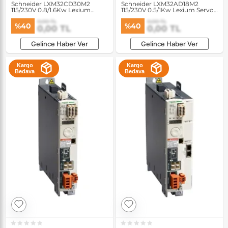
Schneider LXM32CD30M2
Schneider LXM32AD18M2
115/230V 0.8/1.6Kw Lexium
115/230V 0.5/1Kw Lexium Servo
Servo Sürücü
Sürücü
0,00 TL
0,00 TL
%40
%40
0,00 TL
0,00 TL
Gelince Haber Ver
Gelince Haber Ver
Kargo
Kargo
Bedava
Bedava