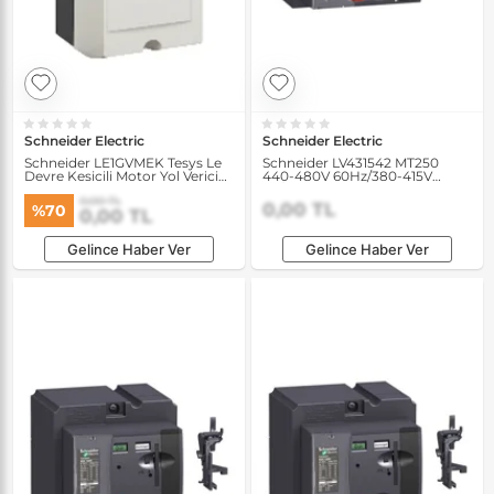
Schneider Electric
Schneider Electric
Schneider LE1GVMEK Tesys Le
Schneider LV431542 MT250
Devre Kesicili Motor Yol Verici
440-480V 60Hz/380-415V
için Muhafaza
50/60Hz Motor Mekanizması
0,00 TL
0,00 TL
%70
0,00 TL
Gelince Haber Ver
Gelince Haber Ver