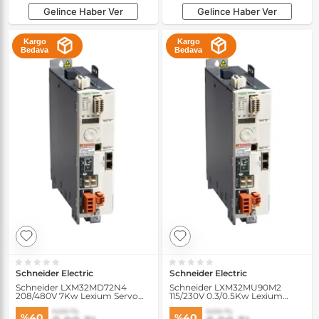
Gelince Haber Ver
Gelince Haber Ver
Kargo
Kargo
Bedava
Bedava
Schneider Electric
Schneider Electric
Schneider LXM32MD72N4
Schneider LXM32MU90M2
208/480V 7Kw Lexium Servo
115/230V 0.3/0.5Kw Lexium
Sürücü
Servo Sürücü
0,00 TL
0,00 TL
%40
%40