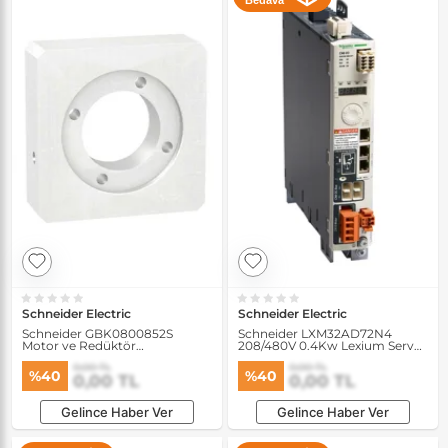
Bedava
Schneider Electric
Schneider Electric
Schneider GBK0800852S
Schneider LXM32AD72N4
Motor ve Redüktör
208/480V 0.4Kw Lexium Servo
Kombinasyonu için Adaptör
Sürücü
0,00 TL
0,00 TL
Kiti
%40
%40
0,00 TL
0,00 TL
Gelince Haber Ver
Gelince Haber Ver