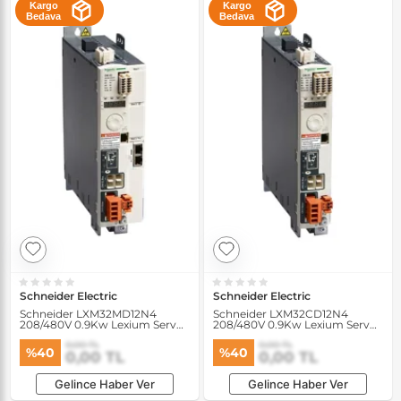
Kargo
Kargo
Bedava
Bedava
Schneider Electric
Schneider Electric
Schneider LXM32MD12N4
Schneider LXM32CD12N4
208/480V 0.9Kw Lexium Servo
208/480V 0.9Kw Lexium Servo
Sürücü
Sürücü
0,00 TL
0,00 TL
%40
%40
0,00 TL
0,00 TL
Gelince Haber Ver
Gelince Haber Ver