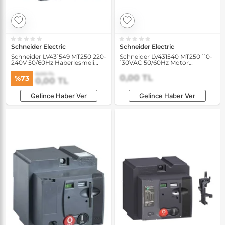
Schneider Electric
Schneider Electric
Schneider LV431549 MT250 220-
Schneider LV431540 MT250 110-
240V 50/60Hz Haberleşmeli
130VAC 50/60Hz Motor
Motor Mekanizması
Mekanizması
0,00 TL
0,00 TL
%73
0,00 TL
Gelince Haber Ver
Gelince Haber Ver