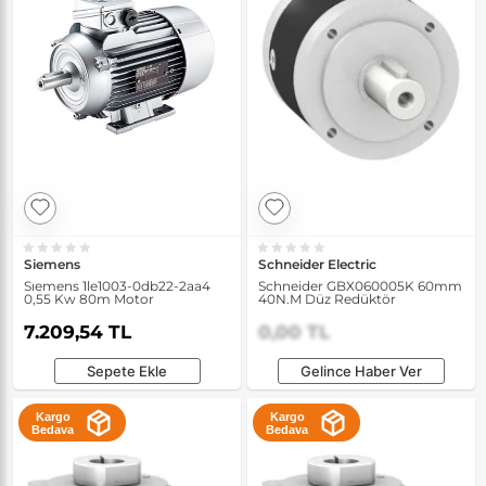
Siemens
Schneider Electric
Sıemens 1le1003-0db22-2aa4
Schneider GBX060005K 60mm
0,55 Kw 80m Motor
40N.M Düz Redüktör
7.209,54 TL
0,00 TL
Sepete Ekle
Gelince Haber Ver
Kargo
Kargo
Bedava
Bedava