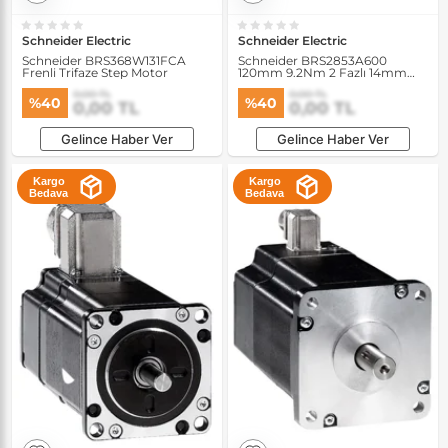
Schneider Electric
Schneider Electric
Schneider BRS368W131FCA
Schneider BRS2853A600
Frenli Trifaze Step Motor
120mm 9.2Nm 2 Fazlı 14mm
Şaftlı Frensiz Step Motor
0,00 TL
0,00 TL
%40
%40
0,00 TL
0,00 TL
Gelince Haber Ver
Gelince Haber Ver
Kargo
Kargo
Bedava
Bedava