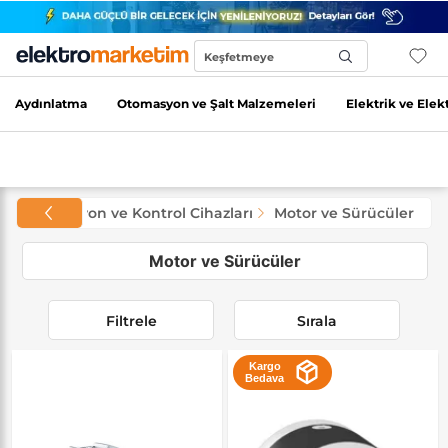
Keşfetmeye
Başla...
Aydınlatma
Otomasyon ve Şalt Malzemeleri
Elektrik ve Elek
i
Otomasyon ve Kontrol Cihazları
Motor ve Sürücüler
Motor ve Sürücüler
Filtrele
Sırala
Kargo
Bedava