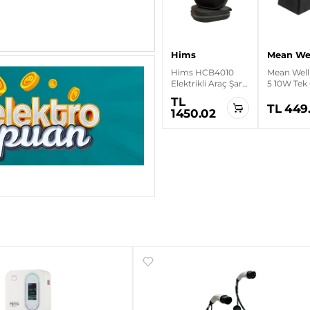
Hims
Mean We
Hims HCB4010
Mean Well
Elektrikli Araç Şarj
5 10W Tek Ç
Kablosu Çantası
Kapsüllen
TL
Kaynağı
TL 449.
1450.02