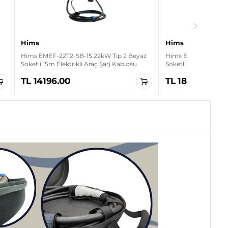
Hims
Hims
Hims EMEF-22T2-SB-15 22kW Tip 2 Beyaz
Hims EMEF-22T2-SB-
Soketli 15m Elektrikli Araç Şarj Kablosu
Soketli 20m Elektrikl
TL 14196.00
TL 18982.10