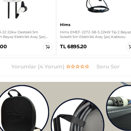
Hims
22 22kw Destekli 5m
Hims EMEF-22T2-SB-5 22kW Tip 2 Beyaz
 Beyaz Elektrikli Araç Şarj
Soketli 5m Elektrikli Araç Şarj Kablosu
.00
TL 6895.20
Yorumlar (4 Yorum)
☆☆☆☆☆
Soru Sor