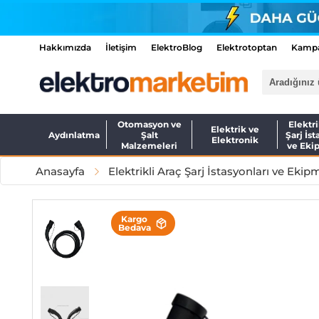
Hakkımızda
İletişim
ElektroBlog
Elektrotoptan
Kampa
Otomasyon ve
Elektri
Elektrik ve
Aydınlatma
Şalt
Şarj İst
Elektronik
Malzemeleri
ve Eki
Anasayfa
Elektrikli Araç Şarj İstasyonları ve Ekip
Kargo
Bedava