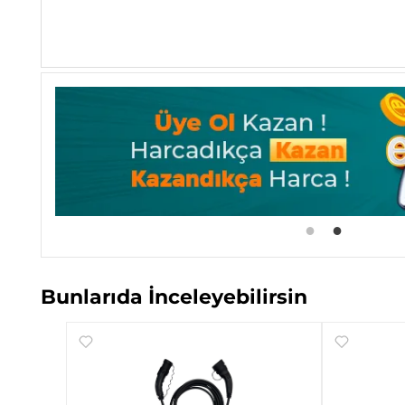
Bunlarıda İnceleyebilirsin
2 Beyaz
blosu