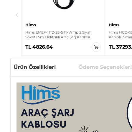
Hims
Hims
Hims EMEF-11T2-SS-5 11kW Tip 2 Siyah
Hims HCDKB-
Soketli 5m Elektrikli Araç Şarj Kablosu
Kablolu Smart
İstasyonu
TL 4826.64
TL 37293
Ürün Özellikleri
Ödeme Seçenekleri