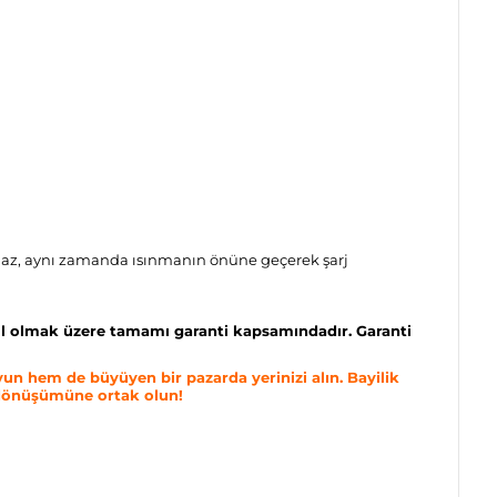
maz, aynı zamanda ısınmanın önüne geçerek şarj
ahil olmak üzere tamamı garanti kapsamındadır. Garanti
yun hem de büyüyen bir pazarda yerinizi alın. Bayilik
in dönüşümüne ortak olun!