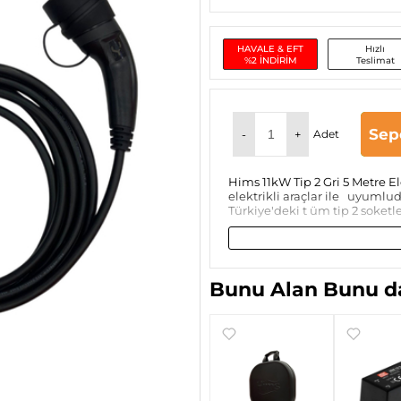
HAVALE & EFT
Hızlı
%2 İNDİRİM
Teslimat
Sep
-
+
Adet
Hims 11kW Tip 2 Gri 5 Metre El
elektrikli araçlar ile uyuml
Türkiye'deki t üm tip 2 soketl
Bunu Alan Bunu da