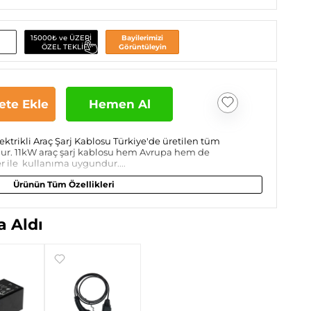
15000₺ ve ÜZERİ
Bayilerimizi
ÖZEL TEKLİF
Görüntüleyin
ete Ekle
Hemen Al
ektrikli Araç Şarj Kablosu Türkiye'de üretilen tüm
udur. 11kW araç şarj kablosu hem Avrupa hem de
er ile kullanıma uygundur....
Ürünün Tüm Özellikleri
 Aldı