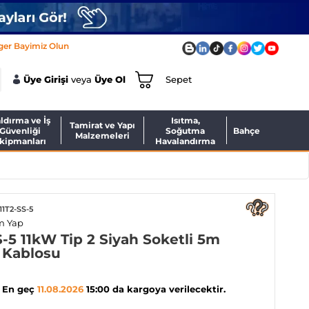
ger Bayimiz Olun
Üye Girişi
veya
Üye Ol
Sepet
ldırma ve İş
Isıtma,
Tamirat ve Yapı
Güvenliği
Soğutma
Bahçe
Malzemeleri
kipmanları
Havalandırma
1T2-SS-5
m Yap
-5 11kW Tip 2 Siyah Soketli 5m
j Kablosu
En geç
11.08.2026
15:00 da kargoya verilecektir.