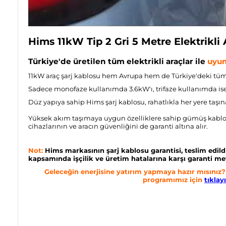
Hims 11kW Tip 2 Gri 5 Metre Elektrikli 
Türkiye'de üretilen tüm elektrikli araçlar ile
uyum
11kW araç şarj kablosu hem Avrupa hem de Türkiye'deki t
üm 
Sadece monofaze kullanımda 3.6kW'ı, trifaze kullanımda is
Düz yapıya sahip Hims şarj kablosu,
rahatlıkla her yere taşına
Yüksek akım taşımaya uygun özelliklere sahip gümüş kablo 
cihazlarının ve aracın güvenliğini de garanti altına alır.
Not:
Hims markasının şarj kablosu garantisi, teslim edild
kapsamında işçilik ve üretim hatalarına karşı garanti me
Geleceğin enerjisine yatırım yapmaya hazır mısınız? 
programımız için
tıklay