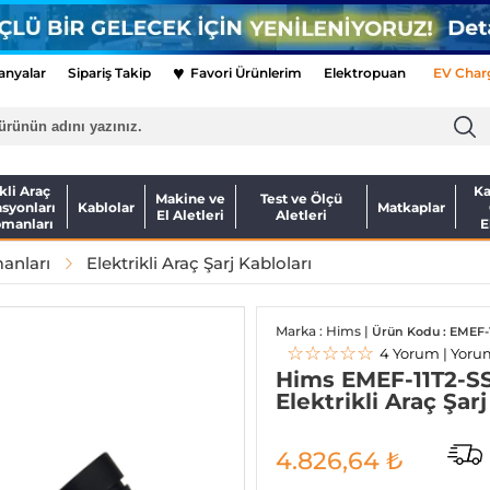
♥
nyalar
Sipariş Takip
Favori Ürünlerim
Elektropuan
EV Char
kli Araç
Ka
Makine ve
Test ve Ölçü
asyonları
Kablolar
Matkaplar
El Aletleri
Aletleri
pmanları
E
manları
Elektrikli Araç Şarj Kabloları
Marka : Hims |
Ürün Kodu : EMEF-1
☆☆☆☆☆
4 Yorum | Yoru
Hims EMEF-11T2-SS
Elektrikli Araç Şar
4.826,64
₺