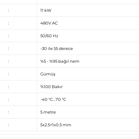
:
11 kW
:
480V AC
:
50/60 Hz
:
-30 ile 55 derece
:
%5 - %95 bağıl nem
:
Gümüş
:
%100 Bakır
:
-40 °C...70 °C
:
5 metre
:
5x2.5+1x0.5 mm