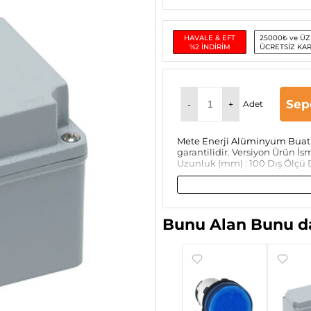
HAVALE & EFT
25000₺ ve ÜZ
%2 İNDİRİM
ÜCRETSİZ KA
Sep
-
+
Adet
Mete Enerji Alüminyum Buat 
garantilidir. Versiyon Ürün İ
Uzunluk (mm) : 100 Dış Ölçü D
Bunu Alan Bunu da
Mete Enerji
Mete Enerji
Mete Enerji
Mete Enerji
402562
402542
120x220x90
180x280x100