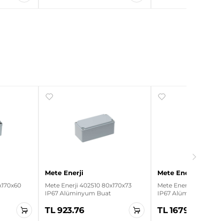
Mete Enerji
Mete Enerji
x170x60
Mete Enerji 402510 80x170x73
Mete Enerji 402560 
IP67 Alüminyum Buat
IP67 Alüminyum Bua
TL 923.76
TL 1679.58