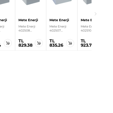
erji
Mete Enerji
Mete Enerji
Mete Enerji
rji
Mete Enerji
Mete Enerji
Mete Enerji
402508
402507
402510
73 IP67
100x130x73 IP67
80x170x60 IP67
80x170x73 IP67
paklı
Alüminyum
Alüminyum
Alüminyum
TL
TL
TL
yum
Buat
Buat
Buat
4
829.38
835.26
923.76