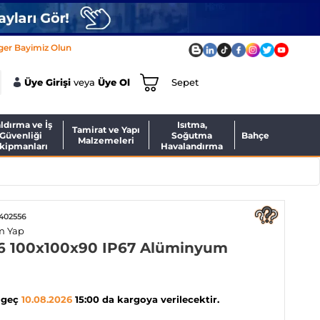
ger Bayimiz Olun
Üye Girişi
veya
Üye Ol
Sepet
ldırma ve İş
Isıtma,
Tamirat ve Yapı
Güvenliği
Soğutma
Bahçe
Malzemeleri
kipmanları
Havalandırma
 402556
m Yap
56 100x100x90 IP67 Alüminyum
 geç
10.08.2026
15:00 da kargoya verilecektir.