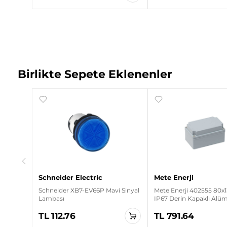
Birlikte Sepete Eklenenler
280x100
Schneider Electric
Mete Enerji
Schneider XB7-EV66P Mavi Sinyal
Mete Enerji 402555 80x
Lambası
IP67 Derin Kapaklı Al
Buat
TL 112.76
TL 791.64