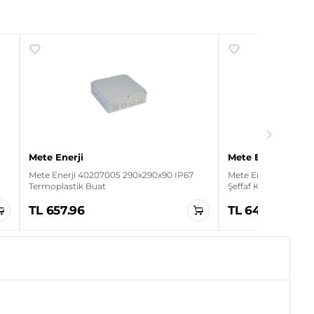
Mete Enerji
Mete Enerji
Mete Enerji 40207005 290x290x90 IP67
Mete Enerji 4020300
Termoplastik Buat
Şeffaf Kapaklı Termo
TL 657.96
TL 641.04