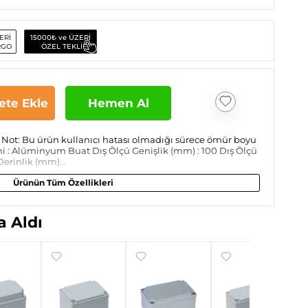
ERİ
15000₺ ve ÜZERİ
RGO
ÖZEL TEKLİF
ete Ekle
Hemen Al
Not: Bu ürün kullanıcı hatası olmadığı sürece ömür boyu
smi : Alüminyum Buat Dış Ölçü Genişlik (mm) : 100 Dış Ölçü
erinlik (mm)...
Ürünün Tüm Özellikleri
 Aldı