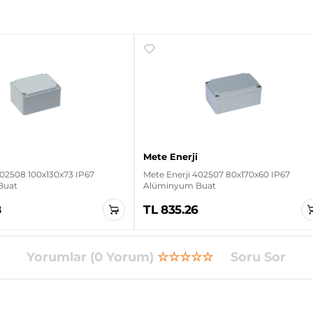
Mete Enerji
402508 100x130x73 IP67
Mete Enerji 402507 80x170x60 IP67
Buat
Alüminyum Buat
8
TL 835.26
Yorumlar (0 Yorum)
☆☆☆☆☆
Soru Sor