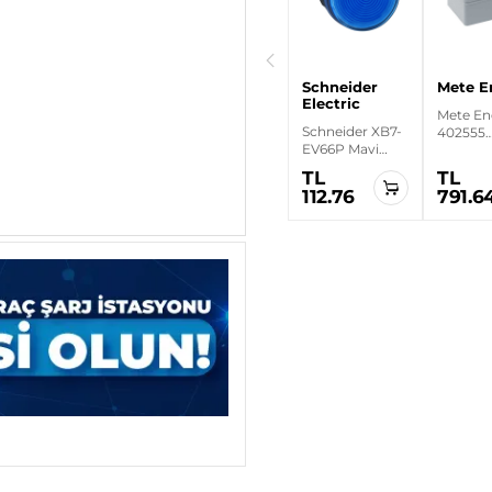
IP67
IP67
Alüminyum
Alüminyum
Buat
Buat
Schneider
Mete En
Electric
Mete Ene
Schneider XB7-
402555
EV66P Mavi
80x130x
Sinyal Lambası
Derin Ka
TL
TL
TL
TL
Alümin
2064.96
3878.64
112.76
791.6
Buat