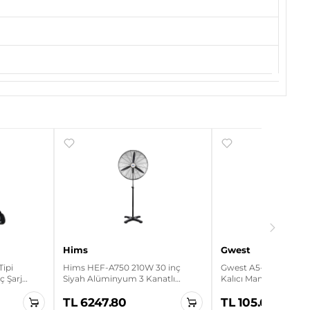
Hims
Gwest
Tipi
Hims HEF-A750 210W 30 inç
Gwest A5-10XD 1NO Le
aç Şarj
Siyah Alüminyum 3 Kanatlı
Kalıcı Mandal Buton
Sanayi Tipi Ayaklı Vantilatör
TL 6247.80
TL 105.60