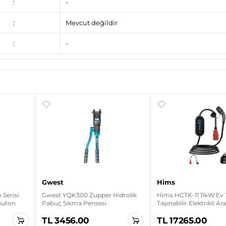
:
-
:
Mevcut değildir
:
-
Gwest
Hims
Serisi
Gwest YQK300 Zupper Hidrolik
Hims HCTK-11 11kW Ev 
 Buton
Pabuç Sıkma Pensesi
Taşınabilir Elektrikli Ar
Cihazı
TL 3456.00
TL 17265.00