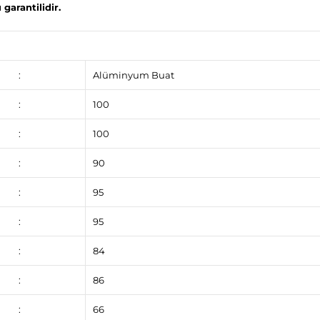
garantilidir.
:
Alüminyum Buat
:
100
:
100
:
90
:
95
:
95
:
84
:
86
:
66