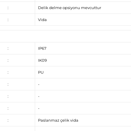
:
Delik delme opsiyonu mevcuttur
:
Vida
:
IP67
:
IK09
:
PU
:
-
:
-
:
-
:
Paslanmaz çelik vida