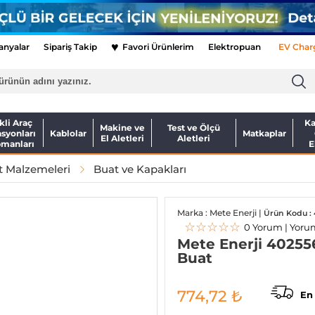
♥
nyalar
Sipariş Takip
Favori Ürünlerim
Elektropuan
EV Char
kli Araç
Ka
Makine ve
Test ve Ölçü
asyonları
Kablolar
Matkaplar
El Aletleri
Aletleri
pmanları
E
t Malzemeleri
Buat ve Kapakları
Marka : Mete Enerji |
Ürün Kodu :
☆☆☆☆☆
0 Yorum | Yoru
Mete Enerji 4025
Buat
774,72
₺
En