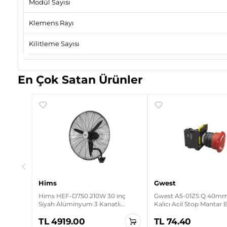
Modül Sayısı
Klemens Rayı
Kilitleme Sayısı
En Çok Satan Ürünler
ırmızı
Hims
Gwest
Hims HEF-D750 210W 30 inç
Gwest A5-01ZS Q 40mm 
Siyah Alüminyum 3 Kanatlı
Kalıcı Acil Stop Mantar
Sanayi Tipi Duvar Vantilatörü
TL 4919.00
TL 74.40