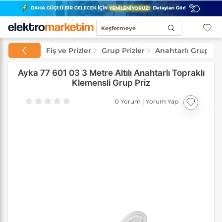
Keşfetmeye
Başla...
 Elektronik
Fiş ve Prizler
Grup Prizler
Anahtarlı Grup Pri
Ayka 77 601 03 3 Metre Altılı Anahtarlı Topraklı
Klemensli Grup Priz
0 Yorum
|
Yorum Yap