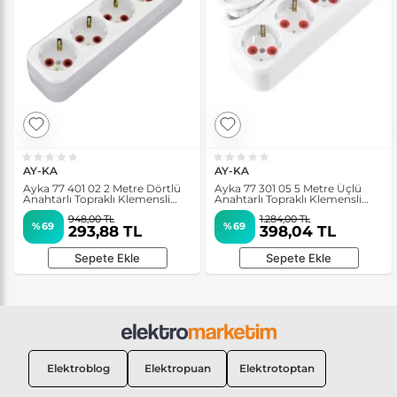
AY-KA
AY-KA
Ayka 77 401 02 2 Metre Dörtlü
Ayka 77 301 05 5 Metre Üçlü
Anahtarlı Topraklı Klemensli
Anahtarlı Topraklı Klemensli
Grup Priz
Grup Priz
948,00 TL
1.284,00 TL
%69
%69
293,88 TL
398,04 TL
Sepete Ekle
Sepete Ekle
Elektroblog
Elektropuan
Elektrotoptan