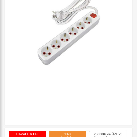
HAVALE & EFT
%69
25000₺ ve ÜZERİ