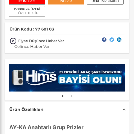
%2 İNDİRİM
İNDİRİM
ÜCRETSİZ KARGO
15000₺ ve ÜZERİ
ÖZEL TEKLİF
Ürün Kodu : 77 601 03
Fiyatı Düşünce Haber Ver
Gelince Haber Ver
Ürün Özellikleri
AY-KA Anahtarlı Grup Prizler