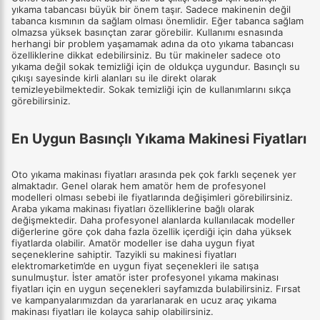
yıkama tabancası büyük bir önem taşır. Sadece makinenin değil
tabanca kısmının da sağlam olması önemlidir. Eğer tabanca sağlam
olmazsa yüksek basınçtan zarar görebilir. Kullanımı esnasında
herhangi bir problem yaşamamak adına da oto yıkama tabancası
özelliklerine dikkat edebilirsiniz. Bu tür makineler sadece oto
yıkama değil sokak temizliği için de oldukça uygundur. Basınçlı su
çıkışı sayesinde kirli alanları su ile direkt olarak
temizleyebilmektedir. Sokak temizliği için de kullanımlarını sıkça
görebilirsiniz.
En Uygun Basınçlı Yıkama Makinesi Fiyatları
Oto yıkama makinası fiyatları arasında pek çok farklı seçenek yer
almaktadır. Genel olarak hem amatör hem de profesyonel
modelleri olması sebebi ile fiyatlarında değişimleri görebilirsiniz.
Araba yıkama makinası fiyatları özelliklerine bağlı olarak
değişmektedir. Daha profesyonel alanlarda kullanılacak modeller
diğerlerine göre çok daha fazla özellik içerdiği için daha yüksek
fiyatlarda olabilir. Amatör modeller ise daha uygun fiyat
seçeneklerine sahiptir. Tazyikli su makinesi fiyatları
elektromarketim’de en uygun fiyat seçenekleri ile satışa
sunulmuştur. İster amatör ister profesyonel yıkama makinası
fiyatları için en uygun seçenekleri sayfamızda bulabilirsiniz. Fırsat
ve kampanyalarımızdan da yararlanarak en ucuz araç yıkama
makinası fiyatları ile kolayca sahip olabilirsiniz.