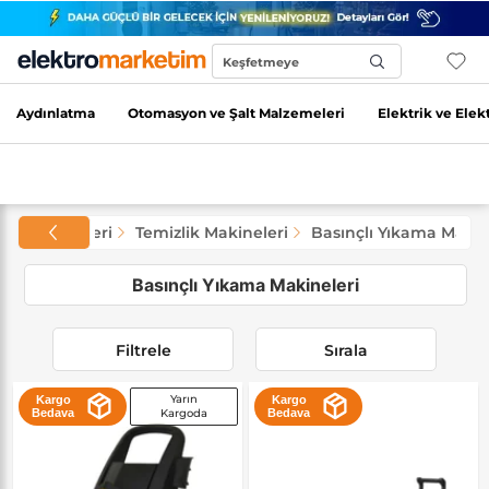
Keşfetmeye
Başla...
Aydınlatma
Otomasyon ve Şalt Malzemeleri
Elektrik ve Elek
 ve El Aletleri
Temizlik Makineleri
Basınçlı Yıkama Makin
Basınçlı Yıkama Makineleri
Filtrele
Sırala
Yarın
Kargo
Kargo
Bedava
Kargoda
Bedava