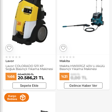
Lavor
Makita
Lavor COLORADO 1211 XP
Makita HW001GZ 40V Li Akülü
Soğuk Basınçlı Yıkama Makinesi
Basınçlı Yıkama Makinesi
60.401,95 TL
0,00 TL
%66
%31
20.586,21 TL
0,00 TL
Sepete Ekle
Gelince Haber Ver
Kargo
Bedava