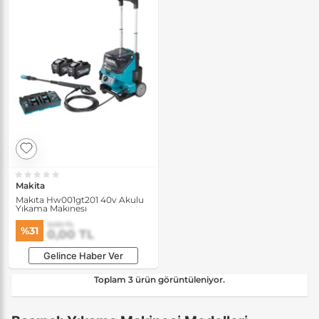
Makita
Makıta Hw001gt201 40v Akulu
Yıkama Makınesı
0,00 TL
%31
0,00 TL
Gelince Haber Ver
Toplam 3 ürün görüntüleniyor.