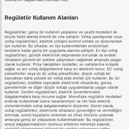
Regülatör Kullanım Alanları
Regülatörler, geniş bir kullanım yelpazesi ve çeşitli modelleri ile
birçok farklı alanda önemli bir role sahiptir. Voltaj ayarlayıcılar veya
voltaj regülatörleri, elektrik voltajını kontrol etmek ve düzenlemek
için kullanılır. Bu cihazlar, ev tipi kullanımlardan endüstriyel
tesislere kadar geniş bir uygulama alanına sahiptir. Ev tipi voltaj
regülatörleri, günlük elektronik ekipmanları korumak ve evdeki
cihazların güvenli bir şekilde çalışmasını sağlamak amacıyla yaygın
olarak kullanılır. Prize takılabilen modeller, ev sahiplerine kolaylık
sağlar ve ani voltaj değişimlerine karşı ev aletlerini korur. DC voltaj
yükselticiler veya dc dc voltaj yükselticiler, düşük voltajlı bir
kaynaktan daha yüksek bir voltaj elde etmek için kullanılır. Bu tür
regülatörler, özellikle taşınabilir elektronik cihazlarda, güneş
panellerinde ve diğer düşük voltajlı uygulamalarda yaygın olarak
kullanılır. Gerilim regülatörleri, elektrik sistemlerindeki
dalgalanmalara karşı koruma sağlar. Monofaze regülatör modelleri
evlerde kullanılmak üzere tasarlanmıştır ve tek fazlı elektrik
sistemlerindeki voltaj dalgalanmalarını düzenler. Genel olarak,
voltaj regülatörleri, elektronik cihazların güvenliğini ve verimliliğini
artırmak, enerji kayıplarını önlemek ve cihaz ömrünü uzatmak
amacıyla geniş bir yelpazede kullanılmaktadır. Bu regülatörler,
enerji dalgalanmalarının olumsuz etkilerini minimize ederek,
elektrikli ekipmanların istikrarlı bir şekilde çalışmasını sağlar.