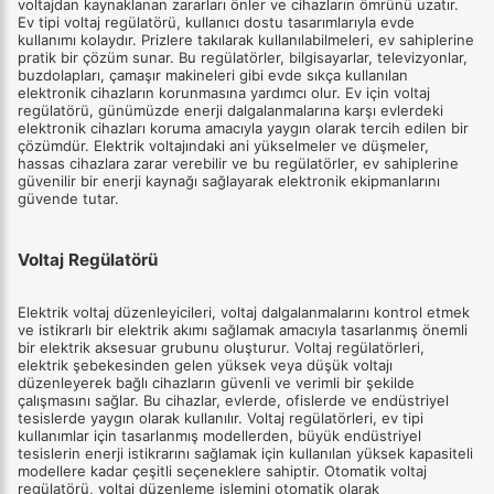
voltajdan kaynaklanan zararları önler ve cihazların ömrünü uzatır.
Ev tipi voltaj regülatörü, kullanıcı dostu tasarımlarıyla evde
kullanımı kolaydır. Prizlere takılarak kullanılabilmeleri, ev sahiplerine
pratik bir çözüm sunar. Bu regülatörler, bilgisayarlar, televizyonlar,
buzdolapları, çamaşır makineleri gibi evde sıkça kullanılan
elektronik cihazların korunmasına yardımcı olur. Ev için voltaj
regülatörü, günümüzde enerji dalgalanmalarına karşı evlerdeki
elektronik cihazları koruma amacıyla yaygın olarak tercih edilen bir
çözümdür. Elektrik voltajındaki ani yükselmeler ve düşmeler,
hassas cihazlara zarar verebilir ve bu regülatörler, ev sahiplerine
güvenilir bir enerji kaynağı sağlayarak elektronik ekipmanlarını
güvende tutar.
Voltaj Regülatörü
Elektrik voltaj düzenleyicileri, voltaj dalgalanmalarını kontrol etmek
ve istikrarlı bir elektrik akımı sağlamak amacıyla tasarlanmış önemli
bir elektrik aksesuar grubunu oluşturur. Voltaj regülatörleri,
elektrik şebekesinden gelen yüksek veya düşük voltajı
düzenleyerek bağlı cihazların güvenli ve verimli bir şekilde
çalışmasını sağlar. Bu cihazlar, evlerde, ofislerde ve endüstriyel
tesislerde yaygın olarak kullanılır. Voltaj regülatörleri, ev tipi
kullanımlar için tasarlanmış modellerden, büyük endüstriyel
tesislerin enerji istikrarını sağlamak için kullanılan yüksek kapasiteli
modellere kadar çeşitli seçeneklere sahiptir. Otomatik voltaj
regülatörü, voltaj düzenleme işlemini otomatik olarak