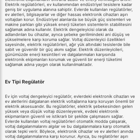
Elektrik regülatörleri, ev kullanımından endüstriyel tesislere kadar
geniş bir uygulama alanına sahiptir. Evlerde kullanılan regülatörler,
ev aletleri, bilgisayarlar ve diğer hassas elektronik cihazları aşırı
voltajdan korur. Endüstriyel alanlarda ise büyük güç sistemleri ve
makine parkları gibi yüksek enerji tüketen sistemlerin stabilitesini
sağlamak adına kullanılır. Elektrik dengeleyicisi olarak da
adlandırılan bu cihazlar, ayrıca şebeke gerilimindeki ani düşüş ve
yükselmelere karşı koruma sağlar. Voltaj düzenleyici özellikleri
sayesinde, elektrik regülatörleri, ağır yük altındaki tesislerde bile
sabit ve güvenilir bir güç akımı sağlar. Elektrik düzenleyicileri,
günümüzde enerji kesintileri ve dalgalanmaları karşısında
elektronik ekipmanları korumak ve güvenli bir enerji tüketimi
sağlamak adına yaygın olarak kullanılmaktadır.
Ev Tipi Regülatör
Ev için voltaj dengeleyici regülatör, evlerdeki elektronik cihazları ve
ev aletlerini dalgalanan elektrik voltajlarına karşı koruyan önemli bir
elektrik aksesuarıdır. Bu regülatörler, elektrik şebekesinden gelen
yüksek veya düşük voltajı düzenleyerek, evdeki elektronik
ekipmanların güvenli ve istikrarlı bir şekilde çalışmasını sağlar.
Evlerde kullanılan voltaj regülatörleri otomatik modda çalışarak,
voltaj dalgalanmalarını algılar ve bu dalgalanmalara karşı otomatik
olarak tepki verir. Böylece, elektronik cihazlar ve ev aletleri anında
voltaj dalgalanmalarına karşı korunur. Ayrıca, bu regilatörler aşırı