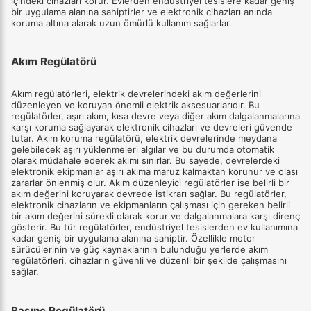
içindeki cihazları korur. Evlerden endüstriyel tesislere kadar geniş
bir uygulama alanına sahiptirler ve elektronik cihazları anında
koruma altına alarak uzun ömürlü kullanım sağlarlar.
Akım Regülatörü
Akım regülatörleri, elektrik devrelerindeki akım değerlerini
düzenleyen ve koruyan önemli elektrik aksesuarlarıdır. Bu
regülatörler, aşırı akım, kısa devre veya diğer akım dalgalanmalarına
karşı koruma sağlayarak elektronik cihazları ve devreleri güvende
tutar. Akım koruma regülatörü, elektrik devrelerinde meydana
gelebilecek aşırı yüklenmeleri algılar ve bu durumda otomatik
olarak müdahale ederek akımı sınırlar. Bu sayede, devrelerdeki
elektronik ekipmanlar aşırı akıma maruz kalmaktan korunur ve olası
zararlar önlenmiş olur. Akım düzenleyici regülatörler ise belirli bir
akım değerini koruyarak devrede istikrarı sağlar. Bu regülatörler,
elektronik cihazların ve ekipmanların çalışması için gereken belirli
bir akım değerini sürekli olarak korur ve dalgalanmalara karşı direnç
gösterir. Bu tür regülatörler, endüstriyel tesislerden ev kullanımına
kadar geniş bir uygulama alanına sahiptir. Özellikle motor
sürücülerinin ve güç kaynaklarının bulunduğu yerlerde akım
regülatörleri, cihazların güvenli ve düzenli bir şekilde çalışmasını
sağlar.
Basınç Regülatörü