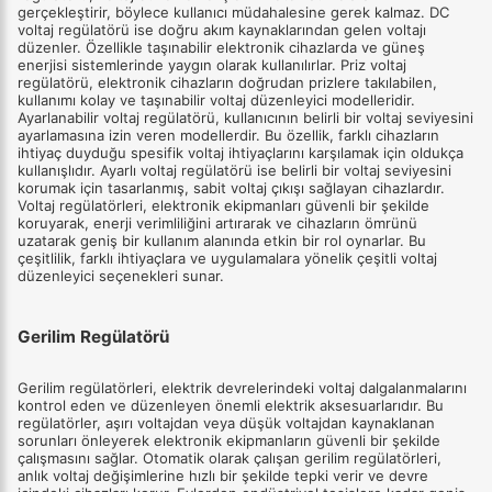
gerçekleştirir, böylece kullanıcı müdahalesine gerek kalmaz. DC
voltaj regülatörü ise doğru akım kaynaklarından gelen voltajı
düzenler. Özellikle taşınabilir elektronik cihazlarda ve güneş
enerjisi sistemlerinde yaygın olarak kullanılırlar. Priz voltaj
regülatörü, elektronik cihazların doğrudan prizlere takılabilen,
kullanımı kolay ve taşınabilir voltaj düzenleyici modelleridir.
Ayarlanabilir voltaj regülatörü, kullanıcının belirli bir voltaj seviyesini
ayarlamasına izin veren modellerdir. Bu özellik, farklı cihazların
ihtiyaç duyduğu spesifik voltaj ihtiyaçlarını karşılamak için oldukça
kullanışlıdır. Ayarlı voltaj regülatörü ise belirli bir voltaj seviyesini
korumak için tasarlanmış, sabit voltaj çıkışı sağlayan cihazlardır.
Voltaj regülatörleri, elektronik ekipmanları güvenli bir şekilde
koruyarak, enerji verimliliğini artırarak ve cihazların ömrünü
uzatarak geniş bir kullanım alanında etkin bir rol oynarlar. Bu
çeşitlilik, farklı ihtiyaçlara ve uygulamalara yönelik çeşitli voltaj
düzenleyici seçenekleri sunar.
Gerilim Regülatörü
Gerilim regülatörleri, elektrik devrelerindeki voltaj dalgalanmalarını
kontrol eden ve düzenleyen önemli elektrik aksesuarlarıdır. Bu
regülatörler, aşırı voltajdan veya düşük voltajdan kaynaklanan
sorunları önleyerek elektronik ekipmanların güvenli bir şekilde
çalışmasını sağlar. Otomatik olarak çalışan gerilim regülatörleri,
anlık voltaj değişimlerine hızlı bir şekilde tepki verir ve devre