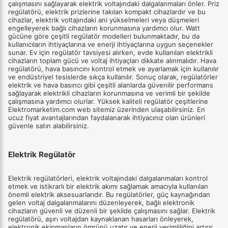
çalışmasını sağlayarak elektrik voltajındaki dalgalanmaları önler. Priz
regülatörü, elektrik prizlerine takılan kompakt cihazlardır ve bu
cihazlar, elektrik voltajındaki ani yükselmeleri veya düşmeleri
engelleyerek bağlı cihazların korunmasına yardımcı olur. Watt
gücüne göre çeşitli regülatör modelleri bulunmaktadır, bu da
kullanıcıların ihtiyaçlarına ve enerji ihtiyaçlarına uygun seçenekler
sunar. Ev için regülatör tavsiyesi alırken, evde kullanılan elektrikli
cihazların toplam gücü ve voltaj ihtiyaçları dikkate alınmalıdır. Hava
regülatörü, hava basıncını kontrol etmek ve ayarlamak için kullanılır
ve endüstriyel tesislerde sıkça kullanılır. Sonuç olarak, regülatörler
elektrik ve hava basıncı gibi çeşitli alanlarda güvenilir performans
sağlayarak elektrikli cihazların korunmasına ve verimli bir şekilde
çalışmasına yardımcı olurlar. Yüksek kaliteli regülatör çeşitlerine
Elektromarketim.com web sitemiz üzerinden ulaşabilirsiniz. En
ucuz fiyat avantajlarından faydalanarak ihtiyacınız olan ürünleri
güvenle satın alabilirsiniz.
Elektrik Regülatör
Elektrik regülatörleri, elektrik voltajındaki dalgalanmaları kontrol
etmek ve istikrarlı bir elektrik akımı sağlamak amacıyla kullanılan
önemli elektrik aksesuarlarıdır. Bu regülatörler, güç kaynağından
gelen voltaj dalgalanmalarını düzenleyerek, bağlı elektronik
cihazların güvenli ve düzenli bir şekilde çalışmasını sağlar. Elektrik
regülatörü, aşırı voltajdan kaynaklanan hasarları önleyerek,
elektronik ekipmanların ömrünü uzatır ve enerji verimliliğini artırır.