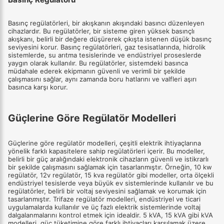
Basınç regülatörleri, bir akışkanın akışındaki basıncı düzenleyen
cihazlardır. Bu regülatörler, bir sisteme giren yüksek basınçlı
akışkanı, belirli bir değere düşürerek çıkışta istenen düşük basınç
seviyesini korur. Basınç regülatörleri, gaz tesisatlarında, hidrolik
sistemlerde, su arıtma tesislerinde ve endüstriyel proseslerde
yaygın olarak kullanılır. Bu regülatörler, sistemdeki basınca
müdahale ederek ekipmanın güvenli ve verimli bir şekilde
çalışmasını sağlar, aynı zamanda boru hatlarını ve valfleri aşırı
basınca karşı korur.
Güçlerine Göre Regülatör Modelleri
Güçlerine göre regülatör modelleri, çeşitli elektrik ihtiyaçlarına
yönelik farklı kapasitelere sahip regülatörleri içerir. Bu modeller,
belirli bir güç aralığındaki elektronik cihazların güvenli ve istikrarlı
bir şekilde çalışmasını sağlamak için tasarlanmıştır. Örneğin, 10 kw
regülatör, 12v regülatör, 15 kva regülatör gibi modeller, orta ölçekli
endüstriyel tesislerde veya büyük ev sistemlerinde kullanılır ve bu
regülatörler, belirli bir voltaj seviyesini sağlamak ve korumak için
tasarlanmıştır. Trifaze regülatör modelleri, endüstriyel ve ticari
uygulamalarda kullanılır ve üç fazlı elektrik sistemlerinde voltaj
dalgalanmalarını kontrol etmek için idealdir. 5 kVA, 15 kVA gibi kVA
modelleri, güç tüketimine göre farklı ihtiyaçları karşılamak üzere