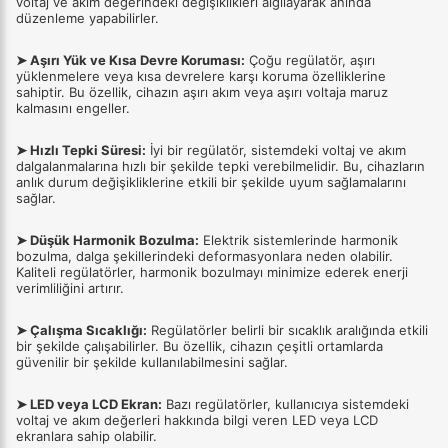
voltaj ve akım değerindeki değişiklikleri algılayarak anında
düzenleme yapabilirler.
➤ Aşırı Yük ve Kısa Devre Koruması:
Çoğu regülatör, aşırı
yüklenmelere veya kısa devrelere karşı koruma özelliklerine
sahiptir. Bu özellik, cihazın aşırı akım veya aşırı voltaja maruz
kalmasını engeller.
➤ Hızlı Tepki Süresi:
İyi bir regülatör, sistemdeki voltaj ve akım
dalgalanmalarına hızlı bir şekilde tepki verebilmelidir. Bu, cihazların
anlık durum değişikliklerine etkili bir şekilde uyum sağlamalarını
sağlar.
➤ Düşük Harmonik Bozulma:
Elektrik sistemlerinde harmonik
bozulma, dalga şekillerindeki deformasyonlara neden olabilir.
Kaliteli regülatörler, harmonik bozulmayı minimize ederek enerji
verimliliğini artırır.
➤ Çalışma Sıcaklığı:
Regülatörler belirli bir sıcaklık aralığında etkili
bir şekilde çalışabilirler. Bu özellik, cihazın çeşitli ortamlarda
güvenilir bir şekilde kullanılabilmesini sağlar.
➤ LED veya LCD Ekran:
Bazı regülatörler, kullanıcıya sistemdeki
voltaj ve akım değerleri hakkında bilgi veren LED veya LCD
ekranlara sahip olabilir.