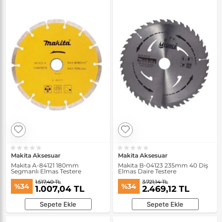
Makita Aksesuar
Makita Aksesuar
Makita A-84121 180mm
Makita B-04123 235mm 40 Diş
Segmanlı Elmas Testere
Elmas Daire Testere
1.517,40 TL
3.721,14 TL
%34
%34
1.007,04 TL
2.469,12 TL
Sepete Ekle
Sepete Ekle