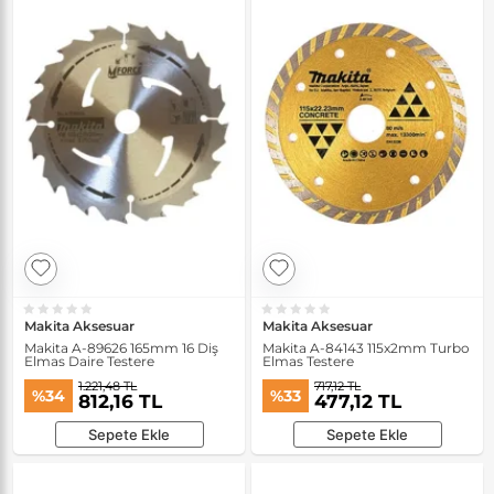
Makita Aksesuar
Makita Aksesuar
Makita A-89626 165mm 16 Diş
Makita A-84143 115x2mm Turbo
Elmas Daire Testere
Elmas Testere
1.221,48 TL
717,12 TL
%34
%33
812,16 TL
477,12 TL
Sepete Ekle
Sepete Ekle