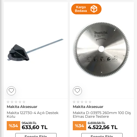
Kargo
Bedava
Makita Aksesuar
Makita Aksesuar
Makita 122730-4 Açılı Destek
Makita D-03975 260mm 100 Diş
Kolu
Elmas Daire Testere
954,18 TL
6.818,58 TL
%34
%34
633,60 TL
4.522,56 TL
Sepete Ekle
Sepete Ekle