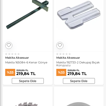
Makita Aksesuar
Makita Aksesuar
Makita 165084-6 Kenar Gönye
Makita 192733-2 Dekupaj Bıçak
Koruyucu
328,86 TL
328,86 TL
%33
%33
219,84 TL
219,84 TL
Sepete Ekle
Sepete Ekle