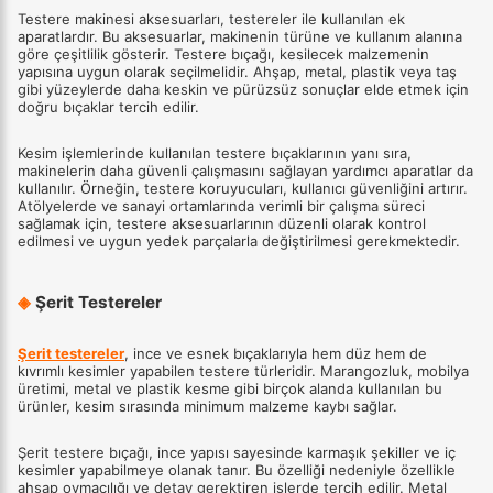
Testere makinesi aksesuarları, testereler ile kullanılan ek
aparatlardır. Bu aksesuarlar, makinenin türüne ve kullanım alanına
göre çeşitlilik gösterir. Testere bıçağı, kesilecek malzemenin
yapısına uygun olarak seçilmelidir. Ahşap, metal, plastik veya taş
gibi yüzeylerde daha keskin ve pürüzsüz sonuçlar elde etmek için
doğru bıçaklar tercih edilir.
Kesim işlemlerinde kullanılan testere bıçaklarının yanı sıra,
makinelerin daha güvenli çalışmasını sağlayan yardımcı aparatlar da
kullanılır. Örneğin, testere koruyucuları, kullanıcı güvenliğini artırır.
Atölyelerde ve sanayi ortamlarında verimli bir çalışma süreci
sağlamak için, testere aksesuarlarının düzenli olarak kontrol
edilmesi ve uygun yedek parçalarla değiştirilmesi gerekmektedir.
◈
Şerit Testereler
Şerit testereler
, ince ve esnek bıçaklarıyla hem düz hem de
kıvrımlı kesimler yapabilen testere türleridir. Marangozluk, mobilya
üretimi, metal ve plastik kesme gibi birçok alanda kullanılan bu
ürünler, kesim sırasında minimum malzeme kaybı sağlar.
Şerit testere bıçağı, ince yapısı sayesinde karmaşık şekiller ve iç
kesimler yapabilmeye olanak tanır. Bu özelliği nedeniyle özellikle
ahşap oymacılığı ve detay gerektiren işlerde tercih edilir. Metal