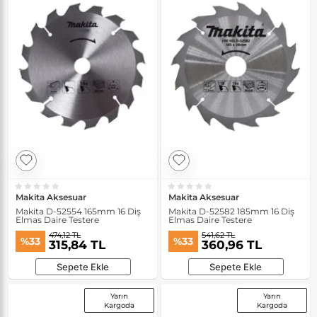
Makita Aksesuar
Makita Aksesuar
Makita D-52554 165mm 16 Diş
Makita D-52582 185mm 16 Diş
Elmas Daire Testere
Elmas Daire Testere
474,12 TL
541,62 TL
%33
%33
315,84 TL
360,96 TL
Sepete Ekle
Sepete Ekle
Yarın
Yarın
Kargoda
Kargoda