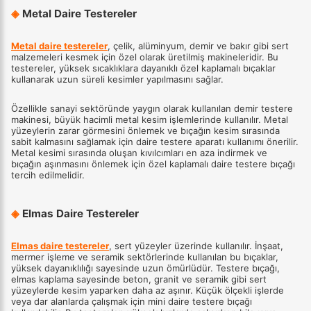
◈
Metal Daire Testereler
Metal daire testereler
, çelik, alüminyum, demir ve bakır gibi sert
malzemeleri kesmek için özel olarak üretilmiş makineleridir. Bu
testereler, yüksek sıcaklıklara dayanıklı özel kaplamalı bıçaklar
kullanarak uzun süreli kesimler yapılmasını sağlar.
Özellikle sanayi sektöründe yaygın olarak kullanılan demir testere
makinesi, büyük hacimli metal kesim işlemlerinde kullanılır. Metal
yüzeylerin zarar görmesini önlemek ve bıçağın kesim sırasında
sabit kalmasını sağlamak için daire testere aparatı kullanımı önerilir.
Metal kesimi sırasında oluşan kıvılcımları en aza indirmek ve
bıçağın aşınmasını önlemek için özel kaplamalı daire testere bıçağı
tercih edilmelidir.
◈
Elmas Daire Testereler
Elmas daire testereler
, sert yüzeyler üzerinde kullanılır. İnşaat,
mermer işleme ve seramik sektörlerinde kullanılan bu bıçaklar,
yüksek dayanıklılığı sayesinde uzun ömürlüdür. Testere bıçağı,
elmas kaplama sayesinde beton, granit ve seramik gibi sert
yüzeylerde kesim yaparken daha az aşınır. Küçük ölçekli işlerde
veya dar alanlarda çalışmak için mini daire testere bıçağı