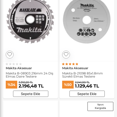
Makita Aksesuar
Makita Aksesuar
Makita B-08903 216mm 24 Diş
Makita B-21098 85x1.8mm
Elmas Daire Testere
Sürekli Elmas Testere
3.310,20 TL
2.241,00 TL
%34
%50
2.196,48 TL
1.129,46 TL
Sepete Ekle
Sepete Ekle
Yarın
Kargoda