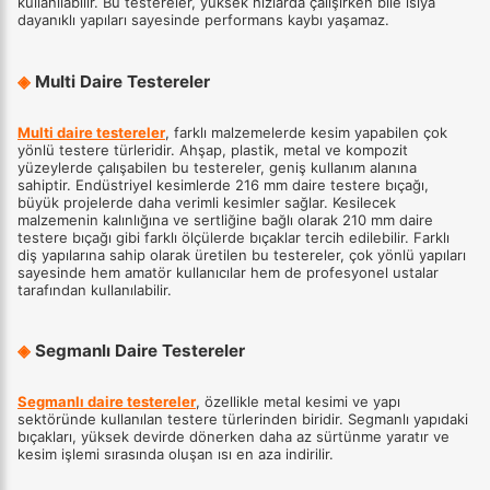
kullanılabilir. Bu testereler, yüksek hızlarda çalışırken bile ısıya
dayanıklı yapıları sayesinde performans kaybı yaşamaz.
◈
Multi Daire Testereler
Multi daire testereler
, farklı malzemelerde kesim yapabilen çok
yönlü testere türleridir. Ahşap, plastik, metal ve kompozit
yüzeylerde çalışabilen bu testereler, geniş kullanım alanına
sahiptir. Endüstriyel kesimlerde 216 mm daire testere bıçağı,
büyük projelerde daha verimli kesimler sağlar. Kesilecek
malzemenin kalınlığına ve sertliğine bağlı olarak 210 mm daire
testere bıçağı gibi farklı ölçülerde bıçaklar tercih edilebilir. Farklı
diş yapılarına sahip olarak üretilen bu testereler, çok yönlü yapıları
sayesinde hem amatör kullanıcılar hem de profesyonel ustalar
tarafından kullanılabilir.
◈
Segmanlı Daire Testereler
Segmanlı daire testereler
, özellikle metal kesimi ve yapı
sektöründe kullanılan testere türlerinden biridir. Segmanlı yapıdaki
bıçakları, yüksek devirde dönerken daha az sürtünme yaratır ve
kesim işlemi sırasında oluşan ısı en aza indirilir.