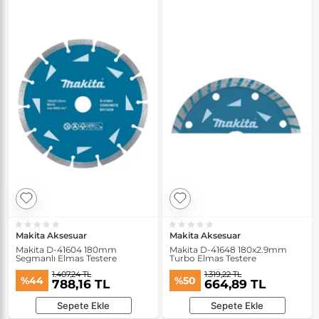
Makita Aksesuar
Makita Aksesuar
Makita D-41604 180mm
Makita D-41648 180x2.9mm
Segmanlı Elmas Testere
Turbo Elmas Testere
1.407,24 TL
1.319,22 TL
%44
%50
788,16 TL
664,89 TL
Sepete Ekle
Sepete Ekle