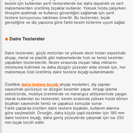
kesimi için kullanılan şerit testerelerde ise daha dayanıklı ve sert
malzemelerden üretilmiş bıçaklar kullanılır. Yüksek hızda çalışırken
titreşimi azaltmak ve kullanıcı güvenliğini sağlamak için şerit
testere koruyucusu takılması önerilir. Bu testereler, bıçak
genişliğine ve diş yapısına göre farklı kesim türlerine uyum sağlar.
◈
Daire Testereler
Daire testereler, güçlü motorları ve yüksek devir hızları sayesinde
ahşap, metal ve plastik gibi malzemelerde hızlı ve temiz kesimler
yapabilen testerelerdir. Kesim sırasında oluşan talaş miktarını
minimuma indirmek ve daha düzgün yüzeyler elde etmek için, her
malzemeye özel üretilmiş daire testere bıçağı kullanılmalıdır.
Özellikle
daire testere bıçağı
ahşap modelleri, diş yapıları
sayesinde pürüzsüz ve düzgün kesimler yapar. Ahşap işleme
sektöründe, mobilya üretiminde ve marangoz atölyelerinde yaygın
olarak kullanılan bu testereler, kesim sırasında yüksek hızda dönen
bıçakları sayesinde temiz ve çapaksız sonuçlar sunar.
Farklı çaplarda üretilen daire testere bıçakları, kullanım alanına
göre seçilmelidir. Örneğin, daha küçük çaplı kesimler için 185 mm
daire testere bıçağı, daha geniş yüzeylerde çalışmak için ise 250
mm bıçak tercih edilir.