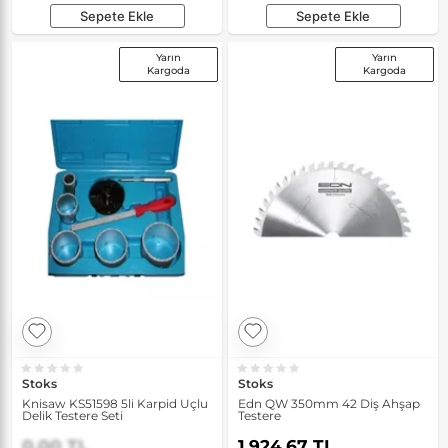
Sepete Ekle
Sepete Ekle
Yarın
Yarın
Kargoda
Kargoda
Stoks
Stoks
Knisaw KS51598 5li Karpid Uçlu
Edn QW 350mm 42 Diş Ahşap
Delik Testere Seti
Testere
0,00 TL
1.924,67 TL