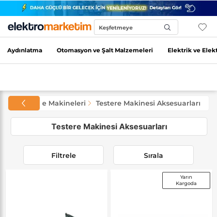
Keşfetmeye
Başla...
Aydınlatma
Otomasyon ve Şalt Malzemeleri
Elektrik ve Elek
leri
Testere Makineleri
Testere Makinesi Aksesuarları
Testere Makinesi Aksesuarları
Filtrele
Sırala
Yarın
Kargoda