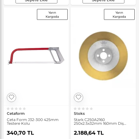
Yarın
Yarın
Kargoda
Kargoda
Cetaform
Stoks
Ceta Form J32-300 425mm
Stark C250A2160
Testere Kolu
250x2.5x32mm 160mm Diş
HSS-E Co5 Kobaltlı Daire
Testere
340,70 TL
2.188,64 TL