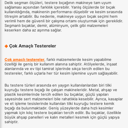
Delik segman ölçüleri, testere bıçağının makineye tam uyum
sağlaması açısından farklılık içerebilir. Yanlış ölçülerde bir bıçak
kullanıldığında, makinenin performansı düşebilir ve kesim sırasında
titreşim artabilir. Bu nedenle, makineye uygun bıçak seçimi hem
verimli hem de güvenli bir çalışma ortamı oluşturmak için gereklidir.
Segmanlı bıçaklar, demir, alüminyum, çelik gibi malzemeleri
keserken daha az aşınma sağlar.
◈
Çok Amaçlı Testereler
Çok amaçlı testereler
, farklı malzemelerde kesim yapabilme
özelliği ile geniş bir kullanım alanına sahiptir. Atölyelerde, inşaat
alanlarında ve ev tipi tamirat işlerinde sıkça tercih edilen bu
testereler, farklı uçlarla her tür kesim işlemine uyum sağlayabilir.
Bu testere türleri arasında en yaygın kullanılanlardan biri tilki
kuyruğu testere bıçağı ile çalışan makineleridir. Metal, ahşap ve
plastik kesimlerinde tercih edilen bu bıçaklar, güçlü yapıları
sayesinde sert malzemeleri bile rahatlıkla kesebilir. Ayrıca, kasaplar
ve et işleme tesislerinde kullanılan tilki kuyruğu testere kemik
bıçağı da bulunmaktadır. Geniş yüzeylerde daha hızlı kesimler
yapmak için kılıç testere bıçakları tercih edilir. Bu bıçaklar, özellikle
büyük ahşap panelleri ve kalın metalleri kesmek için güçlü yapıya
sahiptir.