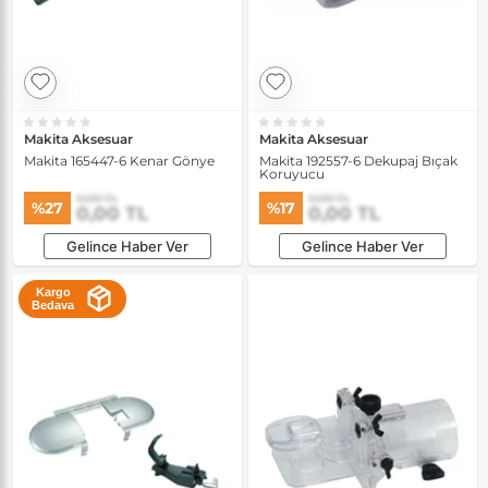
Makita Aksesuar
Makita Aksesuar
Makita 165447-6 Kenar Gönye
Makita 192557-6 Dekupaj Bıçak
Koruyucu
0,00 TL
0,00 TL
%27
%17
0,00 TL
0,00 TL
Gelince Haber Ver
Gelince Haber Ver
Kargo
Bedava