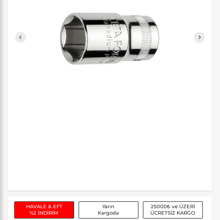
HAVALE & EFT
Yarın
25000₺ ve ÜZERİ
%2 İNDİRİM
Kargoda
ÜCRETSİZ KARGO