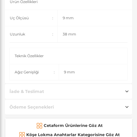
Ürün Özellikleri
Uç Ölçüsü
:
9 mm
Uzunluk
:
38 mm
Teknik Özellikler
Ağız Genişliği
:
9 mm
İade & Teslimat
Ödeme Seçenekleri
Cetaform Ürünlerine Göz At
Köşe Lokma Anahtarlar Kategorisine Göz At