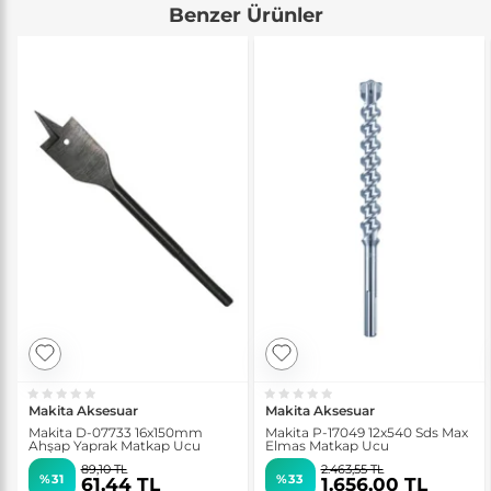
Benzer Ürünler
Makita Aksesuar
Makita Aksesuar
Makita D-07733 16x150mm
Makita P-17049 12x540 Sds Max
Ahşap Yaprak Matkap Ucu
Elmas Matkap Ucu
89,10 TL
2.463,55 TL
%31
%33
61,44 TL
1.656,00 TL