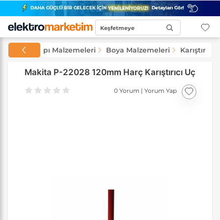
Keşfetmeye
Başla...
amirat ve Yapı Malzemeleri
Boya Malzemeleri
Karıştırıcı 
Makita P-22028 120mm Harç Karıştırıcı Uç
0 Yorum
|
Yorum Yap