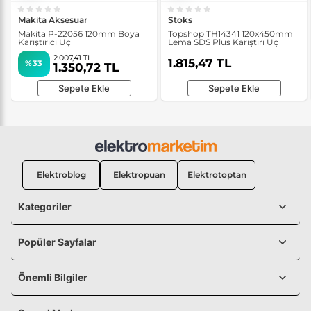
Makita Aksesuar
Stoks
Makita P-22056 120mm Boya
Topshop TH14341 120x450mm
Karıştırıcı Uç
Lema SDS Plus Karıştırı Uç
2.007,41 TL
1.815,47 TL
%33
1.350,72 TL
Sepete Ekle
Sepete Ekle
Elektroblog
Elektropuan
Elektrotoptan
Kategoriler
Popüler Sayfalar
Önemli Bilgiler