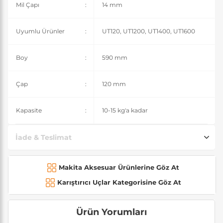
Mil Çapı
:
14 mm
Uyumlu Ürünler
:
UT120, UT1200, UT1400, UT1600
Boy
:
590 mm
Çap
:
120 mm
Kapasite
:
10-15 kg'a kadar
İade & Teslimat
Makita Aksesuar Ürünlerine Göz At
Karıştırıcı Uçlar Kategorisine Göz At
Ürün Yorumları