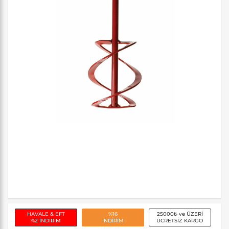
HAVALE & EFT
%16
25000₺ ve ÜZERİ
%2 İNDİRİM
İNDİRİM
ÜCRETSİZ KARGO