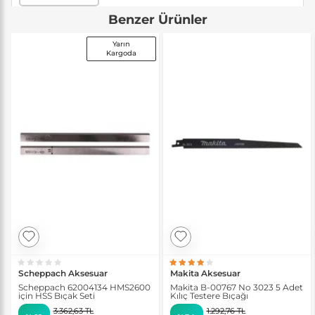
Benzer Ürünler
Yarın
Kargoda
Scheppach Aksesuar
Makita Aksesuar
Scheppach 62004134 HMS2600
Makita B-00767 No 3023 5 Adet
için HSS Bıçak Seti
Kılıç Testere Bıçağı
3.362,63 TL
1.292,76 TL