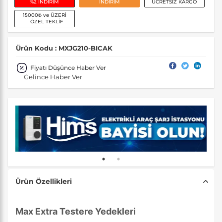
%2 İNDİRİM
İNDİRİM
ÜCRETSİZ KARGO
15000₺ ve ÜZERİ
ÖZEL TEKLİF
Ürün Kodu : MXJG210-BICAK
Fiyatı Düşünce Haber Ver
Gelince Haber Ver
Ürün Özellikleri
Max Extra Testere Yedekleri