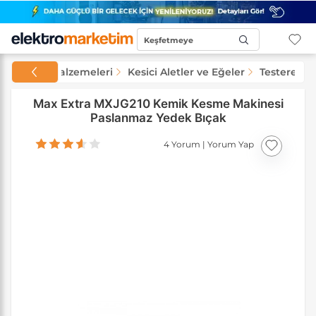
Keşfetmeye
Başla...
at ve Yapı Malzemeleri
Kesici Aletler ve Eğeler
Testere Ye
Max Extra MXJG210 Kemik Kesme Makinesi
Paslanmaz Yedek Bıçak
4 Yorum
|
Yorum Yap