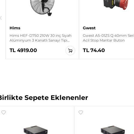
Hims
Gwest
Hims HEF-D750 210W 30 inç Siyah
Gwest A5-01ZS Q 40mm Seris
Alüminyum 3 Kanatlı Sanayi Tipi
Acil Stop Mantar Buton
Duvar Vantilatörü
TL 4919.00
TL 74.40
Birlikte Sepete Eklenenler