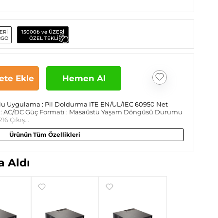
ERİ
15000₺ ve ÜZERİ
RGO
ÖZEL TEKLİF
ete Ekle
Hemen Al
mlu Uygulama : Pil Doldurma ITE EN/UL/IEC 60950 Net
oji : AC/DC Güç Formatı : Masaüstü Yaşam Döngüsü Durumu
6 Çıkış...
Ürünün Tüm Özellikleri
 Aldı