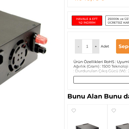
HAVALE & EFT
25000₺ ve ÜZ
%2 İNDİRİM
ÜCRETSİZ KA
Sep
-
+
Adet
Ürün Özellikleri RoHS : Uyu
Ağırlık (Gram) : 1500 Teknol
: Durdurulan Çıkış Gücü (W) : 21
Bunu Alan Bunu da