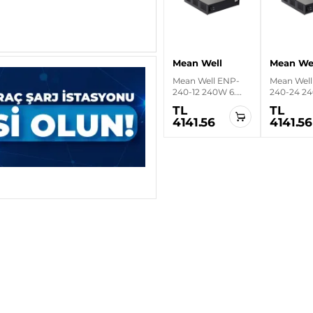
Mean Well
Mean We
Mean Well ENP-
Mean Well
240-12 240W 6.
240-24 24
Seviye Masaüstü
Seviye De
TL
TL
Güç Kaynağı
Tipi Güç 
4141.56
4141.56