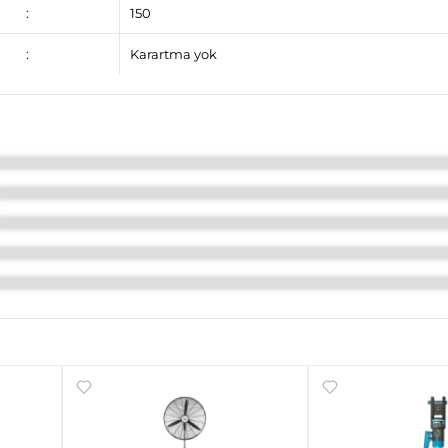
:
150
:
Karartma yok