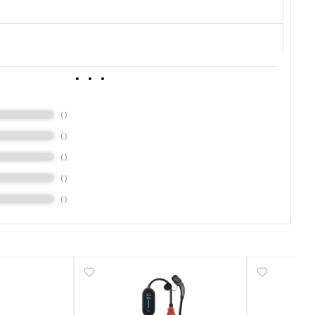
(
)
(
)
(
)
(
)
(
)