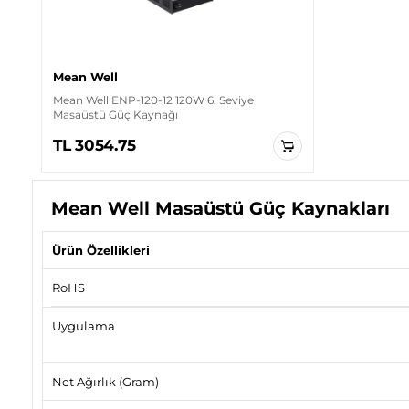
Mean Well
Mean Well ENP-120-12 120W 6. Seviye
Masaüstü Güç Kaynağı
TL 3054.75
Mean Well Masaüstü Güç Kaynakları
Ürün Özellikleri
RoHS
Uygulama
Net Ağırlık (Gram)