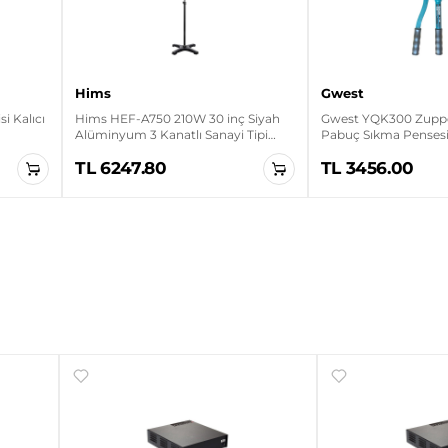
Hims
Gwest
i Kalıcı
Hims HEF-A750 210W 30 inç Siyah
Gwest YQK300 Zuppe
Alüminyum 3 Kanatlı Sanayi Tipi
Pabuç Sıkma Penses
Ayaklı Vantilatör
TL 6247.80
TL 3456.00