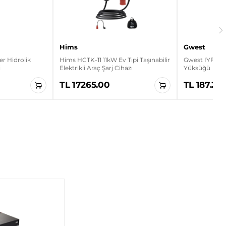
Hims
Gwest
r Hidrolik
Hims HCTK-11 11kW Ev Tipi Taşınabilir
Gwest IYF-2.5 
i
Elektrikli Araç Şarj Cihazı
Yüksüğü
TL 17265.00
TL 187.20