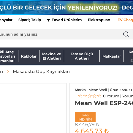
♥
nyalar
Sipariş Takip
Favori Ürünlerim
Elektropuan
EV Char
kli Araç
Ka
Makine ve
Test ve Ölçü
asyonları
Kablolar
Matkaplar
El Aletleri
Aletleri
pmanları
E
rı
Masaüstü Güç Kaynakları
Marka : Mean Well |
Ürün Kodu : 
☆☆☆☆☆
0 Yorum | Yoru
Mean Well ESP-24
%45
İNDİRİM
8.446,79
₺
4.645,73
₺