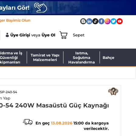
ger Bayimiz Olun
Üye Girişi
veya
Üye Ol
Sepet
ldırma ve İş
Isıtma,
Tamirat ve Yapı
Güvenliği
Soğutma
Bahçe
Malzemeleri
kipmanları
Havalandırma
ESP-240-54
m Yap
0-54 240W Masaüstü Güç Kaynağı
En geç
13.08.2026
15:00 da kargoya
verilecektir.