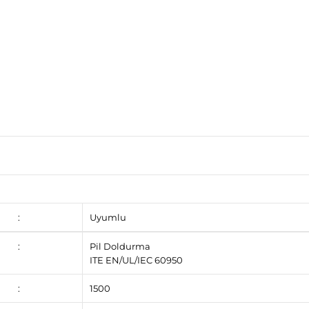
:
Uyumlu
:
Pil Doldurma
ITE EN/UL/IEC 60950
:
1500