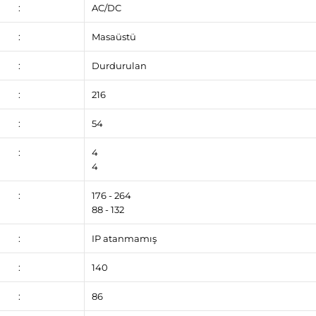
:
AC/DC
:
Masaüstü
:
Durdurulan
:
216
:
54
:
4
4
:
176 - 264
88 - 132
:
IP atanmamış
:
140
:
86