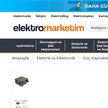
Hakkımızda
İletişim
ElektroBlog
Elektrotoptan
Kampa
Otomasyon ve
Elektri
Elektrik ve
Aydınlatma
Şalt
Şarj İst
Elektronik
Malzemeleri
ve Eki
Anasayfa
Elektrik ve Elektronik
Güç Kaynakla