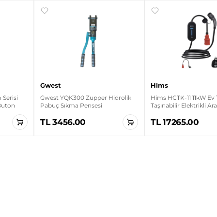
Gwest
Hims
Serisi
Gwest YQK300 Zupper Hidrolik
Hims HCTK-11 11kW Ev 
 Buton
Pabuç Sıkma Pensesi
Taşınabilir Elektrikli Ar
Cihazı
TL 3456.00
TL 17265.00