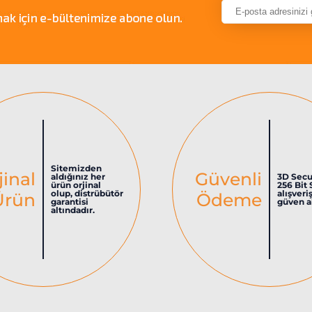
Sitemizden
jinal
Güvenli
aldığınız her
3D Secu
ürün orjinal
256 Bit 
olup, distrübütör
alışveri
Ürün
Ödeme
garantisi
güven al
altındadır.