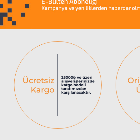
25000₺ ve üzeri
Ücretsiz
Ori
alışverişlerinizde
kargo bedeli
Kargo
tarafımızdan
karşılanacaktır.