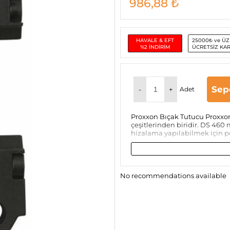
986,88
₺
HAVALE & EFT
25000₺ ve ÜZ
%2 İNDİRİM
ÜCRETSİZ KA
Sep
-
+
Adet
Proxxon Bıçak Tutucu Proxxo
çeşitlerinden biridir. DS 460
hizalama yapılabilmek için p
No recommendations available