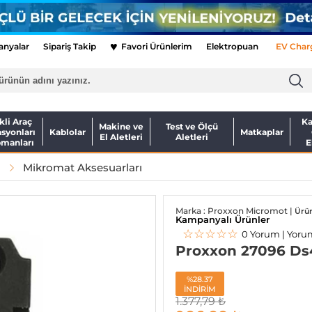
♥
nyalar
Sipariş Takip
Favori Ürünlerim
Elektropuan
EV Char
kli Araç
Ka
Makine ve
Test ve Ölçü
asyonları
Kablolar
Matkaplar
El Aletleri
Aletleri
pmanları
E
Mikromat Aksesuarları
Marka : Proxxon Micromot |
Ürü
Kampanyalı Ürünler
☆☆☆☆☆
0 Yorum | Yoru
Proxxon 27096 Ds4
%28.37
İNDİRİM
1.377,79
₺