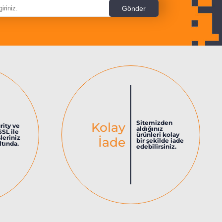
Sitemizden
Kolay
rity ve
aldığınız
SSL ile
ürünleri kolay
şleriniz
İade
bir şekilde iade
tında.
edebilirsiniz.