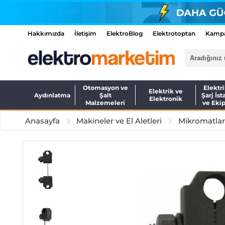
Hakkımızda
İletişim
ElektroBlog
Elektrotoptan
Kampa
Otomasyon ve
Elektri
Elektrik ve
Aydınlatma
Şalt
Şarj İst
Elektronik
Malzemeleri
ve Eki
Anasayfa
Makineler ve El Aletleri
Mikromatlar