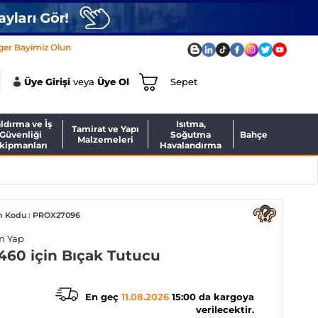
ger Bayimiz Olun
Üye Girişi
veya
Üye Ol
Sepet
ldırma ve İş
Isıtma,
Tamirat ve Yapı
Güvenliği
Soğutma
Bahçe
Malzemeleri
kipmanları
Havalandırma
n Kodu : PROX27096
m Yap
60 için Bıçak Tutucu
En geç
11.08.2026
15:00 da kargoya
verilecektir.