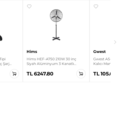
Hims
Gwest
Tipi
Hims HEF-A750 210W 30 inç
Gwest A5-10XD 1NO Le
aç Şarj
Siyah Alüminyum 3 Kanatlı
Kalıcı Mandal Buton
Sanayi Tipi Ayaklı Vantilatör
TL 6247.80
TL 105.60