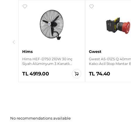
ırmızı
Hims
Gwest
Hims HEF-D750 210W 30 inç
Gwest A5-01ZS Q 40mm 
Siyah Alüminyum 3 Kanatlı
Kalıcı Acil Stop Mantar
Sanayi Tipi Duvar Vantilatörü
TL 4919.00
TL 74.40
No recommendations available