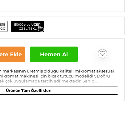
ERİ
15000₺ ve ÜZERİ
RGO
ÖZEL TEKLİF
ete Ekle
Hemen Al
n markasının üretmiş olduğu kaliteli mikromat aksesuar
 mikromat makinesi için bıçak tutucu modelidir. Doğru
ek çok uygulamada tercih edilmektedir. Sahip...
Ürünün Tüm Özellikleri