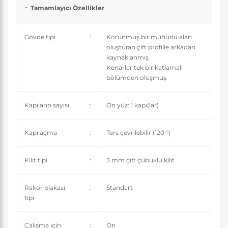
Tamamlayıcı Özellikler
Gövde tipi
:
Korunmuş bir mühürlü alan
oluşturan çift profille arkadan
kaynaklanmış
Kenarlar tek bir katlamalı
bölümden oluşmuş
Kapıların sayısı
:
Ön yüz: 1 kapı(lar)
Kapı açma
:
Ters çevrilebilir (120 °)
Kilit tipi
:
3 mm çift çubuklu kilit
Rakor plakası
:
Standart
tipi
Çalışma için
:
Ön