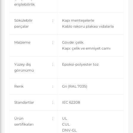
erişilebilirlik
Sökülebilir
:
Kapı menteşelerle
parçalar
Kablo rakoru plakası vidalarla
Malzeme
:
Gövde: çelik
Kapı: çelik ve emniyet camı
Yüzey dış
:
Epoksi-polyester toz
görünümü
Renk
:
Gri (RAL 7035)
Standartlar
:
IEC 62208
Ürün
:
UL
sertifikaları
CUL
DNV-GL