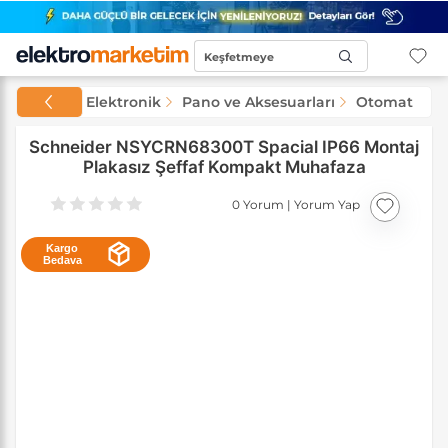
Keşfetmeye
Başla...
Elektrik ve Elektronik
Pano ve Aksesuarları
Otomat Pano
Schneider NSYCRN68300T Spacial IP66 Montaj
Plakasız Şeffaf Kompakt Muhafaza
0 Yorum
|
Yorum Yap
Kargo
Bedava