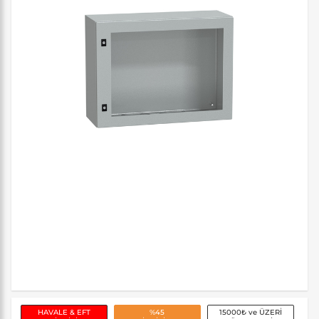
HAVALE & EFT
%45
15000₺ ve ÜZERİ