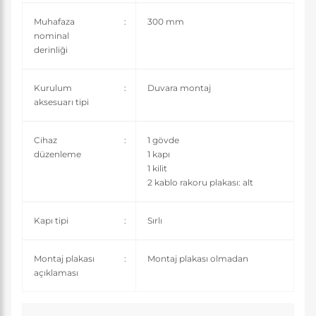
Muhafaza
:
300 mm
nominal
derinliği
Kurulum
:
Duvara montaj
aksesuarı tipi
Cihaz
:
1 gövde
düzenleme
1 kapı
1 kilit
2 kablo rakoru plakası: alt
Kapı tipi
:
Sırlı
Montaj plakası
:
Montaj plakası olmadan
açıklaması