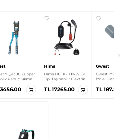
est
Hims
Gwest
st YQK300 Zupper
Hims HCTK-11 11kW Ev
Gwest IYF-2.5 500 Ade
rolik Pabuç Sıkma
Tipi Taşınabilir Elektrikli
İzoleli Kablo Yüksüğü
sesi
Araç Şarj Cihazı
 3456.00
TL 17265.00
TL 187.20