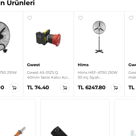
n Ürünleri
Gwest
Hims
Gw
750 210W
Gwest A5-01ZS Q
Hims HEF-A750 210W
Gwe
40mm Serisi Kalıcı Acil
30 inç Siyah
Hid
 Kanatlı
Stop Mantar Buton
Alüminyum 3 Kanatlı
Pen
00
TL 74.40
TL 6247.80
TL
Duvar
Sanayi Tipi Ayaklı
Vantilatör