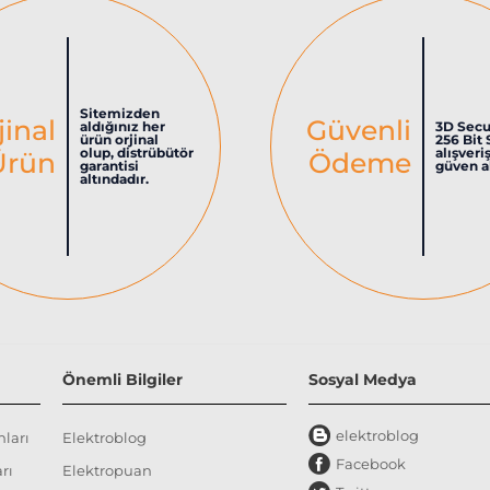
Sitemizden
jinal
Güvenli
aldığınız her
3D Secu
ürün orjinal
256 Bit 
olup, distrübütör
alışveri
Ürün
Ödeme
garantisi
güven al
altındadır.
Önemli Bilgiler
Sosyal Medya
elektroblog
nları
Elektroblog
Facebook
rı
Elektropuan