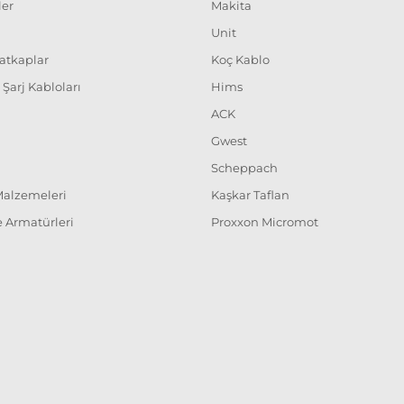
ler
Makita
Unit
Matkaplar
Koç Kablo
ç Şarj Kabloları
Hims
ACK
Gwest
Scheppach
 Malzemeleri
Kaşkar Taflan
 Armatürleri
Proxxon Micromot