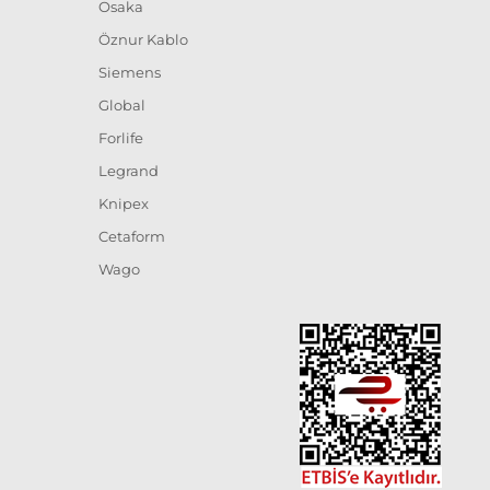
Osaka
Öznur Kablo
Siemens
Global
Forlife
Legrand
Knipex
Cetaform
Wago