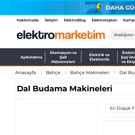
Hakkımızda
İletişim
ElektroBlog
Elektrotoptan
Kampa
Otomasyon ve
Elektri
Elektrik ve
Aydınlatma
Şalt
Şarj İst
Elektronik
Malzemeleri
ve Eki
Anasayfa
Bahçe
Bahçe Makineleri
Dal Bu
Dal Budama Makineleri
En Düşük F