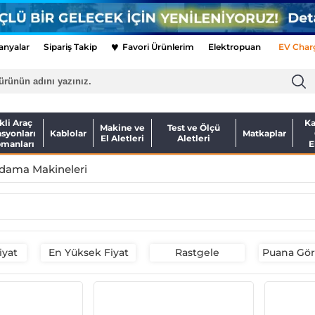
♥
nyalar
Sipariş Takip
Favori Ürünlerim
Elektropuan
EV Char
kli Araç
Ka
Makine ve
Test ve Ölçü
asyonları
Kablolar
Matkaplar
El Aletleri
Aletleri
pmanları
E
dama Makineleri
iyat
En Yüksek Fiyat
Rastgele
Puana Göre