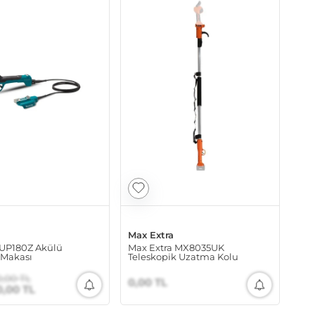
Max Extra
UP180Z Akülü
Max Extra MX8035UK
Makası
Teleskopik Uzatma Kolu
0,00 TL
0,00 TL
0,00 TL