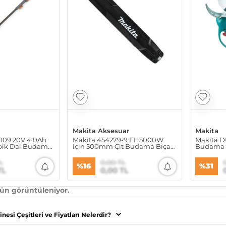
Makita Aksesuar
Makita
009 20V 4.0Ah
Makita 454279-9 EH5000W
Makita D
pik Dal Budama
için 500mm Çit Budama Bıçak
Budama 
Kılıfı
L
0,00 TL
%16
%31
TL
0,00 TL
ün görüntüleniyor.
esi Çeşitleri ve Fiyatları Nelerdir?