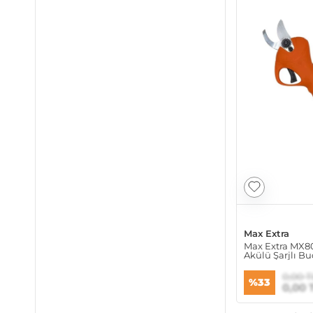
Max Extra
Max Extra MX
Akülü Şarjlı 
0,00 T
%33
0,00 