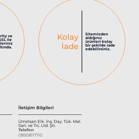
Sitemizden
Kolay
rity ve
aldığınız
SSL ile
ürünleri kolay
şleriniz
İade
bir şekilde iade
tında.
edebilirsiniz.
İletişim Bilgileri
Ümelsan Elk. İnş. Day. Tük. Mal.
San. ve Tic. Ltd. Şti.
Telefon
08508117110