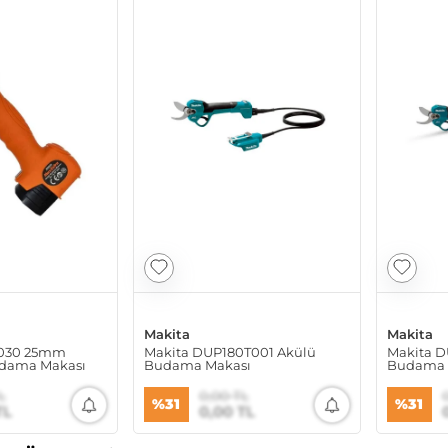
Makita
Makita
8030 25mm
Makita DUP180T001 Akülü
Makita D
Budama Makası
Budama Makası
Budama 
L
0,00 TL
%31
%31
TL
0,00 TL