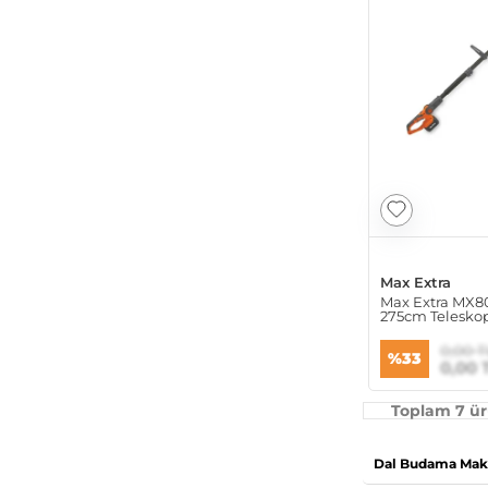
Max Extra
Max Extra MX8
275cm Telesko
Testeresi
0,00 T
%33
0,00 
Toplam 7 ür
Dal Budama Makin