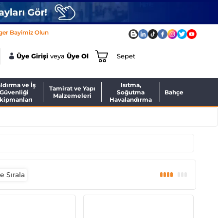
ger Bayimiz Olun
Üye Girişi
veya
Üye Ol
Sepet
ldırma ve İş
Isıtma,
Tamirat ve Yapı
Güvenliği
Soğutma
Bahçe
Malzemeleri
kipmanları
Havalandırma
 Sırala