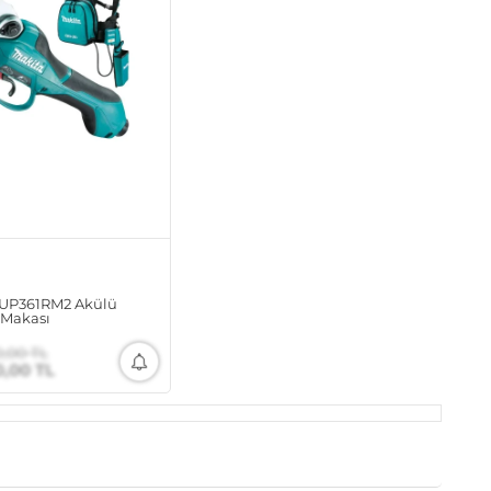
UP361RM2 Akülü
Makası
0,00 TL
0,00 TL