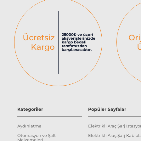
25000₺ ve üzeri
Ücretsiz
Ori
alışverişlerinizde
kargo bedeli
Kargo
tarafımızdan
karşılanacaktır.
Kategoriler
Popüler Sayfalar
Aydınlatma
Elektrikli Araç Şarj İstasyo
Otomasyon ve Şalt
Elektrikli Araç Şarj Kablola
Malzemeleri