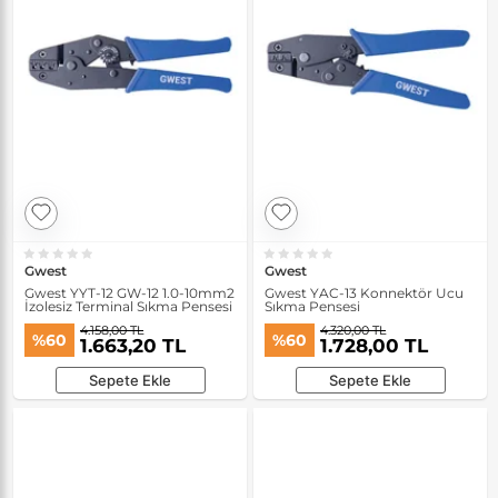
Gwest
Gwest
Gwest YYT-12 GW-12 1.0-10mm2
Gwest YAC-13 Konnektör Ucu
İzolesiz Terminal Sıkma Pensesi
Sıkma Pensesi
4.158,00 TL
4.320,00 TL
%60
%60
1.663,20 TL
1.728,00 TL
Sepete Ekle
Sepete Ekle