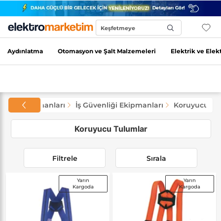
Keşfetmeye
Başla...
Aydınlatma
Otomasyon ve Şalt Malzemeleri
Elektrik ve Elek
enliği Ekipmanları
İş Güvenliği Ekipmanları
Koruyucu Tu
Koruyucu Tulumlar
Filtrele
Sırala
Yarın
Yarın
Kargoda
Kargoda