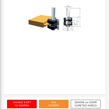
HAVALE & EFT
%34
25000₺ ve ÜZERİ
%2 İNDİRİM
İNDİRİM
ÜCRETSİZ KARGO