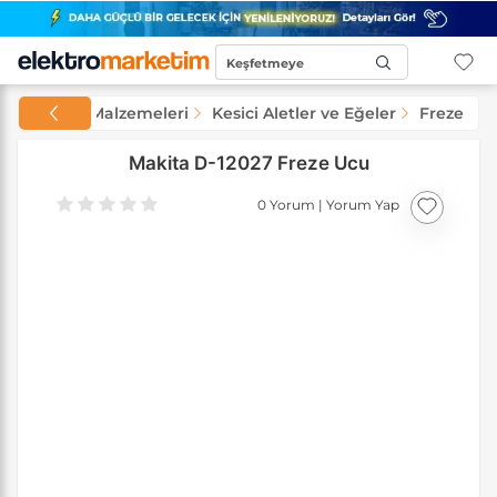
Keşfetmeye
Başla...
rat ve Yapı Malzemeleri
Kesici Aletler ve Eğeler
Freze Bıç
Makita D-12027 Freze Ucu
0 Yorum
|
Yorum Yap