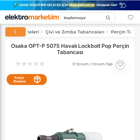
Keşfetmeye
Başla...
 Yapı Malzemeleri
Çivi ve Zımba Tabancaları
Perçin Taban
Osaka OPT-P 5075 Havalı Lockbolt Pop Perçin
Tabancası
0 Yorum
|
Yorum Yap
Kargo
Bedava