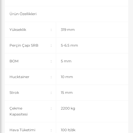
Ürün Özellikleri
Yükseklik
:
319 mm
Perçin Çapı SRB
:
5-6.5 mm
BOM
:
5 mm
Hucktainer
:
10 mm
Strok
:
15 mm
Çekme
:
2200 kg
Kapasitesi
Hava Tüketimi
:
100 lt/dk