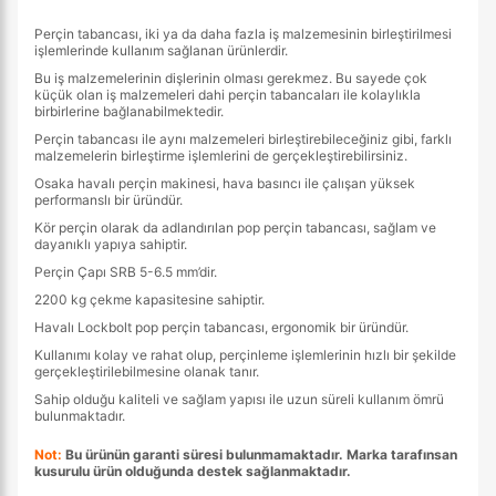
Perçin tabancası, iki ya da daha fazla iş malzemesinin birleştirilmesi
işlemlerinde kullanım sağlanan ürünlerdir.
Bu iş malzemelerinin dişlerinin olması gerekmez. Bu sayede çok
küçük olan iş malzemeleri dahi perçin tabancaları ile kolaylıkla
birbirlerine bağlanabilmektedir.
Perçin tabancası ile aynı malzemeleri birleştirebileceğiniz gibi, farklı
malzemelerin birleştirme işlemlerini de gerçekleştirebilirsiniz.
Osaka havalı perçin makinesi, hava basıncı ile çalışan yüksek
performanslı bir üründür.
Kör perçin olarak da adlandırılan pop perçin tabancası, sağlam ve
dayanıklı yapıya sahiptir.
Perçin Çapı SRB 5-6.5 mm’dir.
2200 kg çekme kapasitesine sahiptir.
Havalı Lockbolt pop perçin tabancası, ergonomik bir üründür.
Kullanımı kolay ve rahat olup, perçinleme işlemlerinin hızlı bir şekilde
gerçekleştirilebilmesine olanak tanır.
Sahip olduğu kaliteli ve sağlam yapısı ile uzun süreli kullanım ömrü
bulunmaktadır.
Not:
Bu ürünün garanti süresi bulunmamaktadır. Marka tarafınsan
kusurulu ürün olduğunda destek sağlanmaktadır.