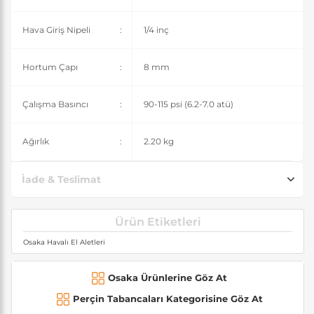
Hava Giriş Nipeli
:
1/4 inç
Hortum Çapı
:
8 mm
Çalışma Basıncı
:
90-115 psi (6.2-7.0 atü)
Ağırlık
:
2.20 kg
İade & Teslimat
Ürün Etiketleri
Osaka Havalı El Aletleri
Osaka Ürünlerine Göz At
Perçin Tabancaları Kategorisine Göz At