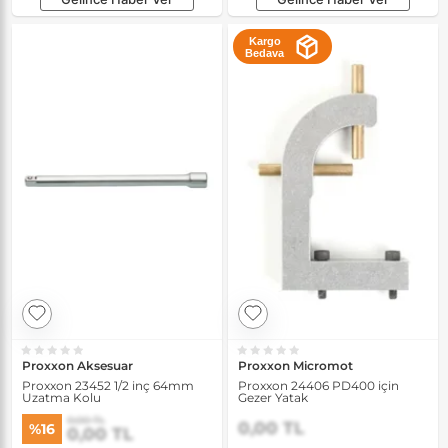
Kargo
Bedava
Proxxon Aksesuar
Proxxon Micromot
Proxxon 23452 1/2 inç 64mm
Proxxon 24406 PD400 için
Uzatma Kolu
Gezer Yatak
0,00 TL
0,00 TL
%16
0,00 TL