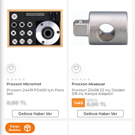
Proxxon Micromot
Proxxon Aksesuar
Proxxon 24419 PD400 için Pens
Proxxon 23458 1/2 inç Disiden
Seti
3/8 inç Kareye Adaptör
0,00 TL
0,00 TL
%45
0,00 TL
Gelince Haber Ver
Gelince Haber Ver
Kargo
Bedava