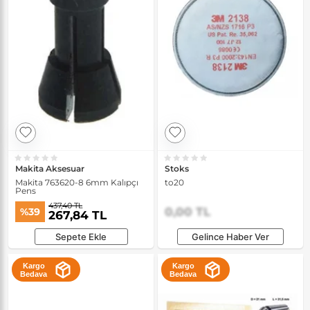
Makita Aksesuar
Stoks
Makita 763620-8 6mm Kalıpçı
to20
Pens
437,40 TL
0,00 TL
%39
267,84 TL
Sepete Ekle
Gelince Haber Ver
Kargo
Kargo
Bedava
Bedava