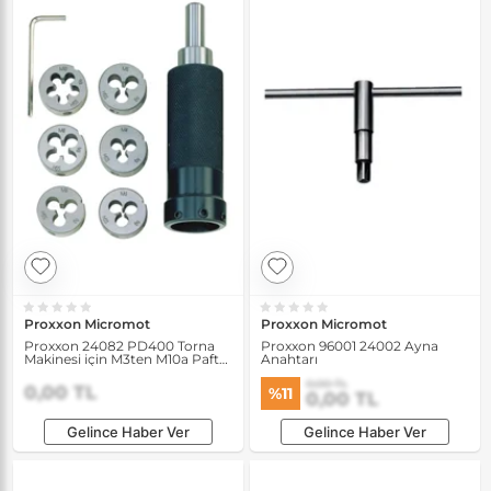
Proxxon Micromot
Proxxon Micromot
Proxxon 24082 PD400 Torna
Proxxon 96001 24002 Ayna
Makinesi için M3ten M10a Pafta
Anahtarı
Tutucu
0,00 TL
0,00 TL
%11
0,00 TL
Gelince Haber Ver
Gelince Haber Ver