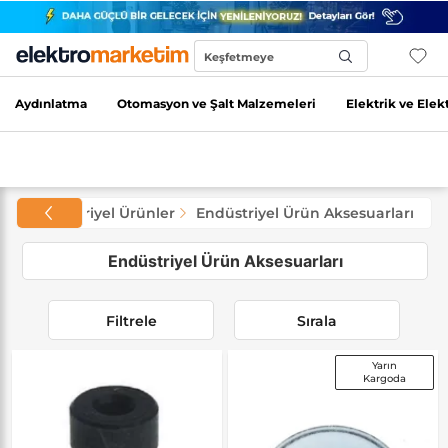
Keşfetmeye
Başla...
Aydınlatma
Otomasyon ve Şalt Malzemeleri
Elektrik ve Elek
ri
Endüstriyel Ürünler
Endüstriyel Ürün Aksesuarları
Endüstriyel Ürün Aksesuarları
Filtrele
Sırala
Yarın
Kargoda