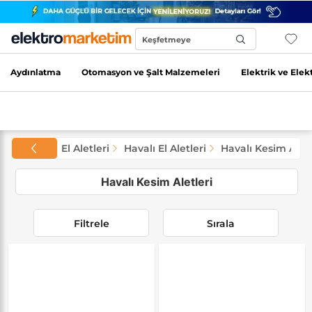
Keşfetmeye
Başla...
Aydınlatma
Otomasyon ve Şalt Malzemeleri
Elektrik ve Elek
akineler ve El Aletleri
Havalı El Aletleri
Havalı Kesim Aletl
Havalı Kesim Aletleri
Filtrele
Sırala