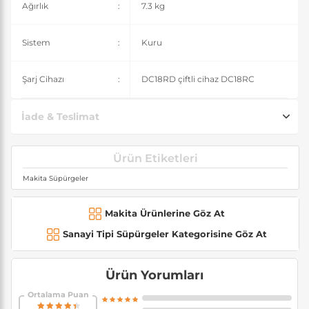
Ağırlık
:
7.3 kg
Sistem
:
Kuru
Şarj Cihazı
:
DC18RD çiftli cihaz DC18RC
İade & Teslimat
Ürün Etiketleri
Makita Süpürgeler
Makita Ürünlerine Göz At
Sanayi Tipi Süpürgeler Kategorisine Göz At
Ürün Yorumları
Ortalama Puan