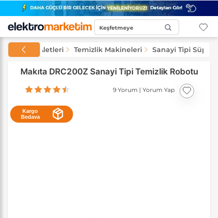
Keşfetmeye
Başla...
eler ve El Aletleri
Temizlik Makineleri
Sanayi Tipi Süpür
Makıta DRC200Z Sanayi Tipi Temizlik Robotu
9 Yorum
|
Yorum Yap
Kargo
Bedava