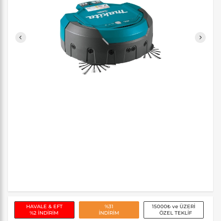
HAVALE & EFT
%31
15000₺ ve ÜZERİ
%2 İNDİRİM
İNDİRİM
ÖZEL TEKLİF