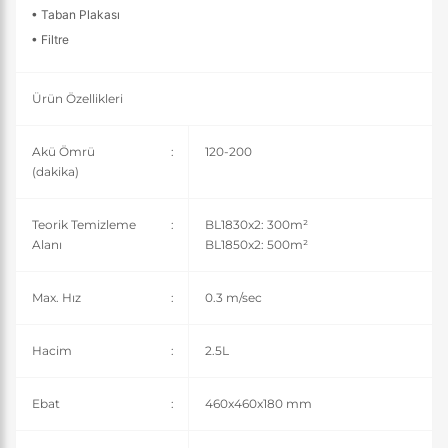
• Taban Plakası
• Filtre
Ürün Özellikleri
Akü Ömrü
:
120-200
(dakika)
Teorik Temizleme
:
BL1830x2: 300m²
Alanı
BL1850x2: 500m²
Max. Hız
:
0.3 m/sec
Hacim
:
2.5L
Ebat
:
460x460x180 mm