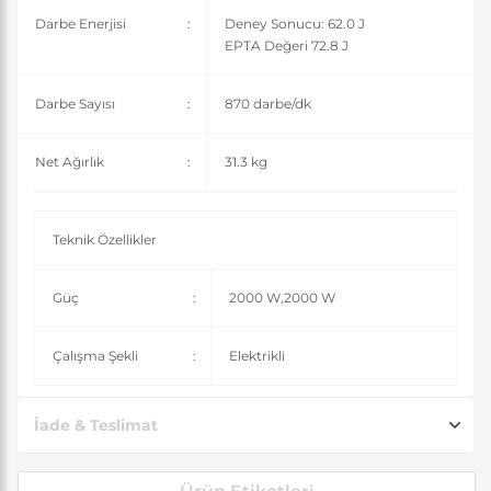
Darbe Enerjisi
:
Deney Sonucu: 62.0 J
EPTA Değeri 72.8 J
Darbe Sayısı
:
870 darbe/dk
Net Ağırlık
:
31.3 kg
Teknik Özellikler
Güç
:
2000 W,2000 W
Çalışma Şekli
:
Elektrikli
İade & Teslimat