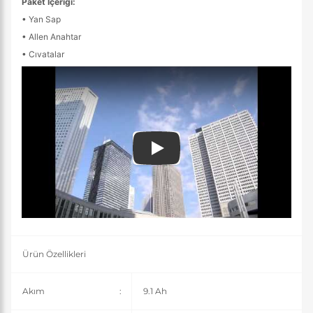
Paket İçeriği:
• Yan Sap
•
Allen Anahtar
•
Cıvatalar
Play
Ürün Özellikleri
Akım
:
9.1 Ah