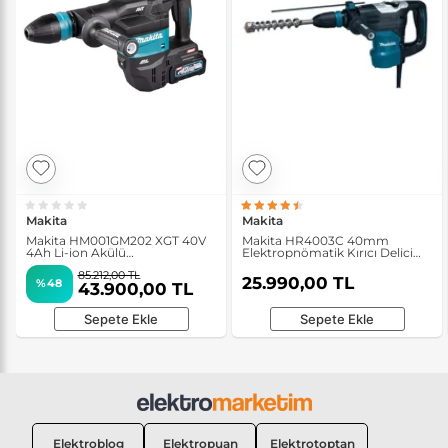
Makita
Makita
Makita HM001GM202 XGT 40V
Makita HR4003C 40mm
4Ah Li-ion Akülü
Elektropnömatik Kırıcı Delici
Elektropnömatik Kırıcı
Matkap
85.212,00 TL
25.990,00 TL
%48
43.900,00 TL
Sepete Ekle
Sepete Ekle
Elektroblog
Elektropuan
Elektrotoptan