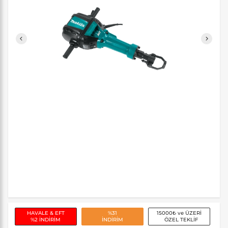
HAVALE & EFT
%31
15000₺ ve ÜZERİ
%2 İNDİRİM
İNDİRİM
ÖZEL TEKLİF